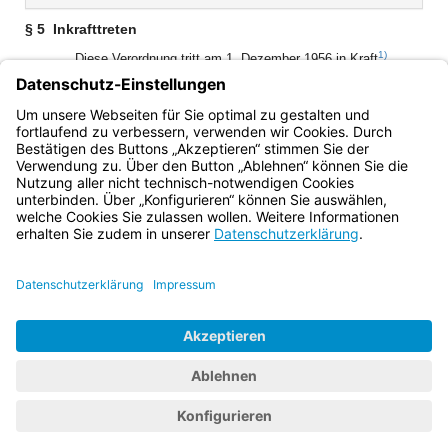
(inaktiv)
§ 5
Inkrafttreten
1)
Diese Verordnung tritt am 1. Dezember 1956 in Kraft
.
1)
[Amtl. Anm.:]
Betrifft die ursprüngliche Fassung vom 21.
November 1956 (Nr. 26 des Gesetz- und Verordnungsblattes
vom 3. Dezember 1956, S. 278)
Bayern.de
BayernPortal
Datenschutz
Impressum
Barrierefreiheit
Hilfe
Kontakt
Kontrastwechsel
Schriftgröße