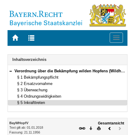
Zur
Zur
Toggle
Startseite
Trefferliste
navigati
von
der
BAYERN.RECHT
letzten
Navigation
Inhaltsverzeichnis
Suche
Verordnung über die Bekämpfung wilden Hopfens (Wildhopfenverordnung – BayWHopfV) Vom 21. November 1956 (BayRS V S. 374) BayRS 7823-6-L (§§ 1–5)
Bereich reduzieren
§ 1 Bekämpfungspflicht
§ 2 Ersatzvornahme
§ 3 Überwachung
§ 4 Ordnungswidrigkeiten
§ 5 Inkrafttreten
Inhalt
BayWHopfV
Gesamtansicht
Text gilt ab: 01.01.2018
Download
Drucken
Vorheriges
Nächste
Fassung: 21.11.1956
Dokument
Dokume