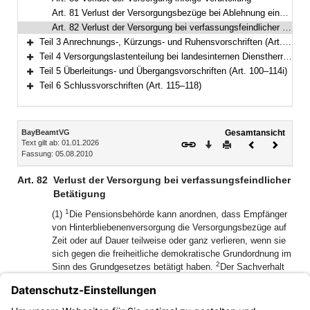
Art. 81 Verlust der Versorgungsbezüge bei Ablehnung einer erneuten Berufung
Art. 82 Verlust der Versorgung bei verfassungsfeindlicher Betätigung
Teil 3 Anrechnungs-, Kürzungs- und Ruhensvorschriften (Art. 83–93)
Bereich erweitern
Teil 4 Versorgungslastenteilung bei landesinternen Dienstherrenwechseln (Art. 94–99a)
Bereich erweitern
Teil 5 Überleitungs- und Übergangsvorschriften (Art. 100–114i)
Bereich erweitern
Teil 6 Schlussvorschriften (Art. 115–118)
Bereich erweitern
Inhalt
BayBeamtVG
Gesamtansicht
Text gilt ab: 01.01.2026
Download
Drucken
Vorheriges
Nächste
Fassung: 05.08.2010
Dokument
Dokume
Art. 82
Verlust der Versorgung bei verfassungsfeindlicher
Betätigung
1
(1)
Die Pensionsbehörde kann anordnen, dass Empfänger
von Hinterbliebenenversorgung die Versorgungsbezüge auf
Zeit oder auf Dauer teilweise oder ganz verlieren, wenn sie
sich gegen die freiheitliche demokratische Grundordnung im
2
Sinn des Grundgesetzes betätigt haben.
Der Sachverhalt
ist in entsprechender Anwendung der Vorschriften des
Bayerischen Disziplinargesetzes über die Durchführung des
behördlichen Disziplinarverfahrens zu ermitteln.