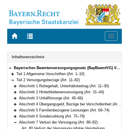
Zur
Zur
Toggle
Startseite
Trefferliste
navigati
von
der
BAYERN.RECHT
letzten
Navigation
Inhaltsverzeichnis
Suche
Bayerisches Beamtenversorgungsgesetz (BayBeamtVG) Vom 5. August 2010 (GVBl. S. 410, 528, 764) BayRS 2033-1-1-F (Art. 1–118)
Bereich reduzieren
Teil 1 Allgemeine Vorschriften (Art. 1–10)
Bereich erweitern
Teil 2 Versorgungsbezüge (Art. 11–82)
Bereich reduzieren
Abschnitt 1 Ruhegehalt, Unterhaltsbeitrag (Art. 11–30)
Bereich erweitern
Abschnitt 2 Hinterbliebenenversorgung (Art. 31–44)
Bereich erweitern
Abschnitt 3 Unfallfürsorge (Art. 45–66)
Bereich erweitern
Abschnitt 4 Übergangsgeld, Bezüge bei Verschollenheit (Art. 67–68)
Bereich erweitern
Abschnitt 5 Familienbezogene Leistungen (Art. 69–74)
Bereich erweitern
Abschnitt 6 Sonderzahlung (Art. 75–79)
Bereich erweitern
Abschnitt 7 Verlust der Versorgung (Art. 80–82)
Bereich reduzieren
Art. 80 Verlust der Versorgung infolge Verurteilung