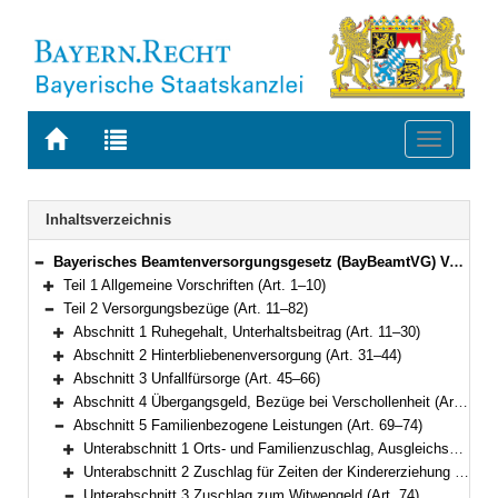
Zur
Zur
Toggle
Startseite
Trefferliste
navigati
von
der
BAYERN.RECHT
letzten
Navigation
Inhaltsverzeichnis
Suche
Bayerisches Beamtenversorgungsgesetz (BayBeamtVG) Vom 5. August 2010 (GVBl. S. 410, 528, 764) BayRS 2033-1-1-F (Art. 1–118)
Bereich reduzieren
Teil 1 Allgemeine Vorschriften (Art. 1–10)
Bereich erweitern
Teil 2 Versorgungsbezüge (Art. 11–82)
Bereich reduzieren
Abschnitt 1 Ruhegehalt, Unterhaltsbeitrag (Art. 11–30)
Bereich erweitern
Abschnitt 2 Hinterbliebenenversorgung (Art. 31–44)
Bereich erweitern
Abschnitt 3 Unfallfürsorge (Art. 45–66)
Bereich erweitern
Abschnitt 4 Übergangsgeld, Bezüge bei Verschollenheit (Art. 67–68)
Bereich erweitern
Abschnitt 5 Familienbezogene Leistungen (Art. 69–74)
Bereich reduzieren
Unterabschnitt 1 Orts- und Familienzuschlag, Ausgleichsbetrag (Art. 69–70)
Bereich erweitern
Unterabschnitt 2 Zuschlag für Zeiten der Kindererziehung und der Pflege neben dem Ruhegehalt (Art. 71–73)
Bereich erweitern
Unterabschnitt 3 Zuschlag zum Witwengeld (Art. 74)