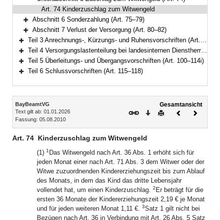
Bereich reduzieren
Art. 74 Kinderzuschlag zum Witwengeld
Abschnitt 6 Sonderzahlung (Art. 75–79)
Bereich erweitern
Abschnitt 7 Verlust der Versorgung (Art. 80–82)
Bereich erweitern
Teil 3 Anrechnungs-, Kürzungs- und Ruhensvorschriften (Art. 83–93)
Bereich erweitern
Teil 4 Versorgungslastenteilung bei landesinternen Dienstherrenwechseln (Art. 94–99a)
Bereich erweitern
Teil 5 Überleitungs- und Übergangsvorschriften (Art. 100–114i)
Bereich erweitern
Teil 6 Schlussvorschriften (Art. 115–118)
Bereich erweitern
Inhalt
BayBeamtVG
Gesamtansicht
Text gilt ab: 01.01.2026
Download
Drucken
Vorheriges
Nächste
Fassung: 05.08.2010
Dokument
Dokume
Art. 74
Kinderzuschlag zum Witwengeld
1
(1)
Das Witwengeld nach Art. 36 Abs. 1 erhöht sich für
jeden Monat einer nach Art. 71 Abs. 3 dem Witwer oder der
Witwe zuzuordnenden Kindererziehungszeit bis zum Ablauf
des Monats, in dem das Kind das dritte Lebensjahr
2
vollendet hat, um einen Kinderzuschlag.
Er beträgt für die
ersten 36 Monate der Kindererziehungszeit 2,19 € je Monat
3
und für jeden weiteren Monat 1,11 €.
Satz 1 gilt nicht bei
Bezügen nach Art. 36 in Verbindung mit Art. 26 Abs. 5 Satz