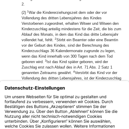
2.
1
(2)
War die Kindererziehungszeit dem oder der vor
Vollendung des dritten Lebensjahres des Kindes
Verstorbenen zugeordnet, erhalten Witwer und Witwen den
Kinderzuschlag anteilig mindestens für die Zeit, die bis zum
Ablauf des Monats, in dem das Kind das dritte Lebensjahr
2
vollendet hat, fehlt.
Stirbt ein Beamter oder eine Beamtin
vor der Geburt des Kindes, sind der Berechnung des
Kinderzuschlags 36 Kalendermonate zugrunde zu legen,
wenn das Kind innerhalb von 300 Tagen nach dem Tod
3
geboren wird.
Ist das Kind später geboren, wird der
Zuschlag erst nach Ablauf des in Art. 71 Abs. 2 Satz 1
4
genannten Zeitraums gewährt.
Verstirbt das Kind vor der
Vollendung des dritten Lebensjahres, ist der Kinderzuschlag
anteilig zu gewähren.
(3) Der Kinderzuschlag gilt für die Anwendung von Ruhens-,
Kürzungs- und Anrechnungsvorschriften als Teil des
Witwengeldes.
Bayern.de
BayernPortal