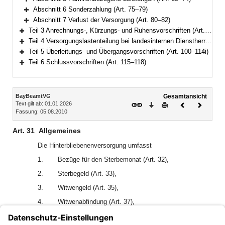
Bereich erweitern
Abschnitt 6 Sonderzahlung (Art. 75–79)
Bereich erweitern
Abschnitt 7 Verlust der Versorgung (Art. 80–82)
Bereich erweitern
Teil 3 Anrechnungs-, Kürzungs- und Ruhensvorschriften (Art. 83–93)
Bereich erweitern
Teil 4 Versorgungslastenteilung bei landesinternen Dienstherrenwechseln (Art. 94–99a)
Bereich erweitern
Teil 5 Überleitungs- und Übergangsvorschriften (Art. 100–114i)
Bereich erweitern
Teil 6 Schlussvorschriften (Art. 115–118)
Bereich erweitern
Inhalt
BayBeamtVG
Gesamtansicht
Text gilt ab: 01.01.2026
Download
Drucken
Vorheriges
Nächste
Fassung: 05.08.2010
Dokument
Dokume
Art. 31
Allgemeines
Die Hinterbliebenenversorgung umfasst
1.
Bezüge für den Sterbemonat (Art. 32),
2.
Sterbegeld (Art. 33),
3.
Witwengeld (Art. 35),
4.
Witwenabfindung (Art. 37),
5.
Waisengeld (Art. 39),