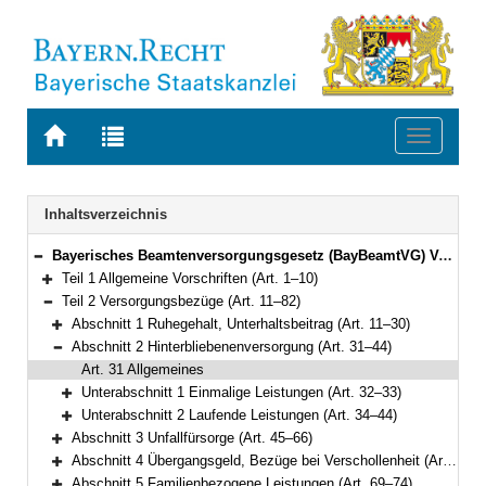
Zur
Zur
Toggle
Startseite
Trefferliste
navigati
von
der
BAYERN.RECHT
letzten
Navigation
Inhaltsverzeichnis
Suche
Bayerisches Beamtenversorgungsgesetz (BayBeamtVG) Vom 5. August 2010 (GVBl. S. 410, 528, 764) BayRS 2033-1-1-F (Art. 1–118)
Bereich reduzieren
Teil 1 Allgemeine Vorschriften (Art. 1–10)
Bereich erweitern
Teil 2 Versorgungsbezüge (Art. 11–82)
Bereich reduzieren
Abschnitt 1 Ruhegehalt, Unterhaltsbeitrag (Art. 11–30)
Bereich erweitern
Abschnitt 2 Hinterbliebenenversorgung (Art. 31–44)
Bereich reduzieren
Art. 31 Allgemeines
Unterabschnitt 1 Einmalige Leistungen (Art. 32–33)
Bereich erweitern
Unterabschnitt 2 Laufende Leistungen (Art. 34–44)
Bereich erweitern
Abschnitt 3 Unfallfürsorge (Art. 45–66)
Bereich erweitern
Abschnitt 4 Übergangsgeld, Bezüge bei Verschollenheit (Art. 67–68)
Bereich erweitern
Abschnitt 5 Familienbezogene Leistungen (Art. 69–74)