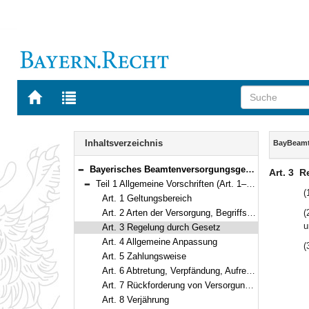
Zur
Zur
Startseite
Trefferliste
von
der
Navigation
BAYERN.RECHT
letzten
Inhalt
Inhaltsverzeichnis
BayBeam
Suche
Bayerisches Beamtenversorgungsgesetz (BayBeamtVG) Vom 5. August 2010 (GVBl. S. 410, 528, 764) BayRS 2033-1-1-F (Art. 1–118)
Art. 3
R
Bereich reduzieren
Teil 1 Allgemeine Vorschriften (Art. 1–10)
Bereich reduzieren
(
Art. 1 Geltungsbereich
Art. 2 Arten der Versorgung, Begriffsbestimmungen
(
u
Art. 3 Regelung durch Gesetz
Art. 4 Allgemeine Anpassung
(
Art. 5 Zahlungsweise
Art. 6 Abtretung, Verpfändung, Aufrechnung, Zurückbehaltungsrecht
Art. 7 Rückforderung von Versorgungsbezügen
Art. 8 Verjährung