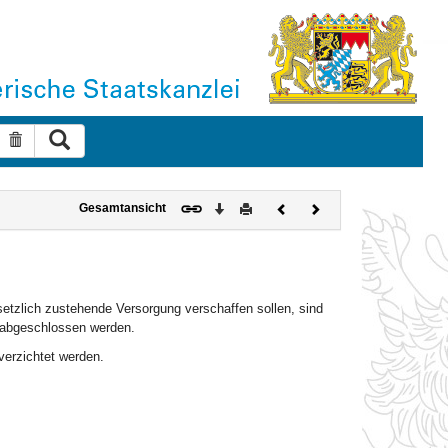
Suche ausführen
Suche zurücksetzen
Download
Drucken
Vorheriges
Nächstes
Gesamtansicht
Dokument
Dokument
setzlich zustehende Versorgung verschaffen sollen, sind
k abgeschlossen werden.
verzichtet werden.