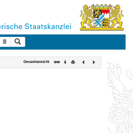
Suche ausführen
Suche zurücksetzen
Download
Drucken
Vorheriges
Nächstes
Gesamtansicht
Dokument
Dokument