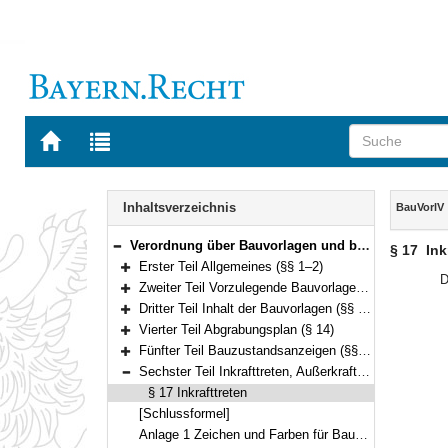
Zur
Zur
Startseite
Trefferliste
von
der
Navigation
BAYERN.RECHT
letzten
Inhalt
Inhaltsverzeichnis
BauVorlV
Suche
Verordnung über Bauvorlagen und bauaufsichtliche Anzeigen (Bauvorlagenverordnung – BauVorlV) Vom 10. November 2007 (GVBl. S. 792) BayRS 2132-1-2-B (§§ 1–17)
§ 17
Ink
Bereich reduzieren
Erster Teil Allgemeines (§§ 1–2)
Bereich erweitern
D
Zweiter Teil Vorzulegende Bauvorlagen (§§ 3–6)
Bereich erweitern
Dritter Teil Inhalt der Bauvorlagen (§§ 7–13)
Bereich erweitern
Vierter Teil Abgrabungsplan (§ 14)
Bereich erweitern
Fünfter Teil Bauzustandsanzeigen (§§ 15–16)
Bereich erweitern
Sechster Teil Inkrafttreten, Außerkrafttreten (§ 17)
Bereich reduzieren
§ 17 Inkrafttreten
[Schlussformel]
Anlage 1 Zeichen und Farben für Bauvorlagen (zu § 7 Abs. 5 und § 8 Abs. 4)