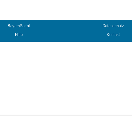
BayernPortal
Datenschutz
Hilfe
Kontakt