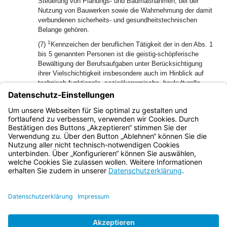
Steuerung von Planungs- und Baumaßnahmen, bei der
Nutzung von Bauwerken sowie die Wahrnehmung der damit
verbundenen sicherheits- und gesundheitstechnischen
Belange gehören.
1
(7)
Kennzeichen der beruflichen Tätigkeit der in den Abs. 1
bis 5 genannten Personen ist die geistig-schöpferische
Bewältigung der Berufsaufgaben unter Berücksichtigung
ihrer Vielschichtigkeit insbesondere auch im Hinblick auf
technisch-funktionale, sozioökonomische, baukulturelle,
2
rechtliche und ökologische Belange.
Die Tätigkeit
berücksichtigt die Bedürfnisse der Auftraggeber und des
Gemeinwesens und achtet dabei das architektonische Erbe
sowie die natürlichen Lebensgrundlagen.
Bayern.de
BayernPortal
Datenschutz
Impressum
Barrierefreiheit