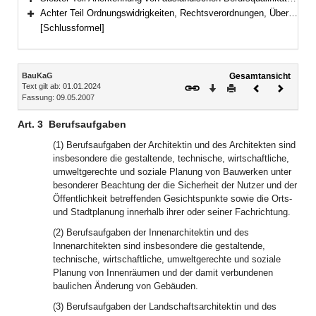
Bereich erweitern
Achter Teil Ordnungswidrigkeiten, Rechtsverordnungen, Übergangs- und Schlussbestimmungen (Art. 32–35)
Bereich erweitern
[Schlussformel]
Inhalt
BauKaG
Gesamtansicht
Text gilt ab: 01.01.2024
Download
Drucken
Vorheriges
Nächste
Fassung: 09.05.2007
Dokument
Dokume
Art. 3
Berufsaufgaben
(1) Berufsaufgaben der Architektin und des Architekten sind
insbesondere die gestaltende, technische, wirtschaftliche,
umweltgerechte und soziale Planung von Bauwerken unter
besonderer Beachtung der die Sicherheit der Nutzer und der
Öffentlichkeit betreffenden Gesichtspunkte sowie die Orts-
und Stadtplanung innerhalb ihrer oder seiner Fachrichtung.
(2) Berufsaufgaben der Innenarchitektin und des
Innenarchitekten sind insbesondere die gestaltende,
technische, wirtschaftliche, umweltgerechte und soziale
Planung von Innenräumen und der damit verbundenen
baulichen Änderung von Gebäuden.
(3) Berufsaufgaben der Landschaftsarchitektin und des