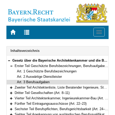
Zur
Zur
Toggle
Startseite
Trefferliste
navigati
von
der
BAYERN.RECHT
letzten
Navigation
Inhaltsverzeichnis
Suche
Gesetz über die Bayerische Architektenkammer und die Bayerische Ingenieurekammer-Bau (Baukammerngesetz – BauKaG) Vom 9. Mai 2007 (GVBl. S. 308) BayRS 2133-1-B (Art. 1–35)
Bereich reduzieren
Erster Teil Geschützte Berufsbezeichnungen, Berufsaufgaben (Art. 1–3)
Bereich reduzieren
Art. 1 Geschützte Berufsbezeichnungen
Art. 2 Auswärtige Dienstleister
Art. 3 Berufsaufgaben
Zweiter Teil Architektenliste, Liste Beratender Ingenieure, Stadtplanerliste (Art. 4–7)
Bereich erweitern
Dritter Teil Gesellschaften (Art. 8–11)
Bereich erweitern
Vierter Teil Architektenkammer, Ingenieurekammer-Bau (Art. 12–21)
Bereich erweitern
Fünfter Teil Eintragungsausschüsse (Art. 22–23)
Bereich erweitern
Sechster Teil Berufspflichten, Berufsgerichtsbarkeit (Art. 24–30)
Bereich erweitern
Siebter Teil Anerkennung von ausländischen Berufsqualifikationen (Art. 31–31a)