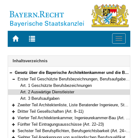
Zur
Zur
Toggle
Startseite
Trefferliste
navigati
von
der
BAYERN.RECHT
letzten
Navigation
Inhaltsverzeichnis
Suche
Gesetz über die Bayerische Architektenkammer und die Bayerische Ingenieurekammer-Bau (Baukammerngesetz – BauKaG) Vom 9. Mai 2007 (GVBl. S. 308) BayRS 2133-1-B (Art. 1–35)
Bereich reduzieren
Erster Teil Geschützte Berufsbezeichnungen, Berufsaufgaben (Art. 1–3)
Bereich reduzieren
Art. 1 Geschützte Berufsbezeichnungen
Art. 2 Auswärtige Dienstleister
Art. 3 Berufsaufgaben
Zweiter Teil Architektenliste, Liste Beratender Ingenieure, Stadtplanerliste (Art. 4–7)
Bereich erweitern
Dritter Teil Gesellschaften (Art. 8–11)
Bereich erweitern
Vierter Teil Architektenkammer, Ingenieurekammer-Bau (Art. 12–21)
Bereich erweitern
Fünfter Teil Eintragungsausschüsse (Art. 22–23)
Bereich erweitern
Sechster Teil Berufspflichten, Berufsgerichtsbarkeit (Art. 24–30)
Bereich erweitern
Siebter Teil Anerkennung von ausländischen Berufsqualifikationen (Art. 31–31a)