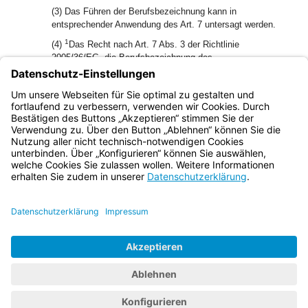
(3) Das Führen der Berufsbezeichnung kann in
entsprechender Anwendung des Art. 7 untersagt werden.
1
(4)
Das Recht nach Art. 7 Abs. 3 der Richtlinie
2005/36/EG, die Berufsbezeichnung des
2
Niederlassungsstaats zu führen, bleibt unberührt.
Die
Berufsbezeichnung ist so zu führen, dass keine
Verwechslung mit Berufsbezeichnungen nach Art. 1 möglich
ist.
Bayern.de
BayernPortal
Datenschutz
Impressum
Barrierefreiheit
Hilfe
Kontakt
Kontrastwechsel
Schriftgröße