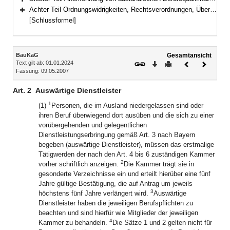
Bereich erweitern
Achter Teil Ordnungswidrigkeiten, Rechtsverordnungen, Übergangs- und Schlussbestimmungen (Art. 32–35)
Bereich erweitern
[Schlussformel]
Inhalt
BauKaG
Gesamtansicht
Text gilt ab: 01.01.2024
Download
Drucken
Vorheriges
Nächste
Fassung: 09.05.2007
Dokument
Dokume
Art. 2
Auswärtige Dienstleister
1
(1)
Personen, die im Ausland niedergelassen sind oder
ihren Beruf überwiegend dort ausüben und die sich zu einer
vorübergehenden und gelegentlichen
Dienstleistungserbringung gemäß Art. 3 nach Bayern
begeben (auswärtige Dienstleister), müssen das erstmalige
Tätigwerden der nach den Art. 4 bis 6 zuständigen Kammer
2
vorher schriftlich anzeigen.
Die Kammer trägt sie in
gesonderte Verzeichnisse ein und erteilt hierüber eine fünf
Jahre gültige Bestätigung, die auf Antrag um jeweils
3
höchstens fünf Jahre verlängert wird.
Auswärtige
Dienstleister haben die jeweiligen Berufspflichten zu
beachten und sind hierfür wie Mitglieder der jeweiligen
4
Kammer zu behandeln.
Die Sätze 1 und 2 gelten nicht für