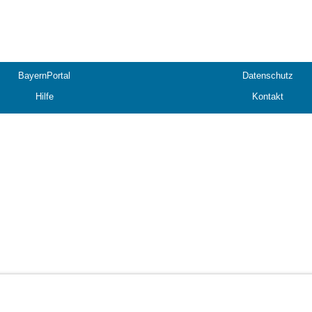
BayernPortal
Datenschutz
Hilfe
Kontakt