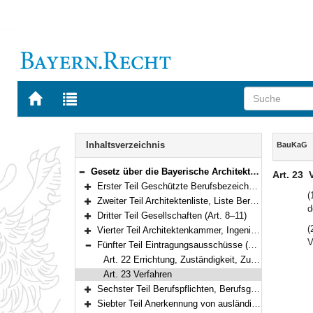
Zur
Zur
Startseite
Trefferliste
von
der
Navigation
BAYERN.RECHT
letzten
Inhalt
Inhaltsverzeichnis
BauKaG
Suche
Gesetz über die Bayerische Architektenkammer und die Bayerische Ingenieurekammer-Bau (Baukammerngesetz – BauKaG) Vom 9. Mai 2007 (GVBl. S. 308) BayRS 2133-1-B (Art. 1–35)
Art. 23
Bereich reduzieren
Erster Teil Geschützte Berufsbezeichnungen, Berufsaufgaben (Art. 1–3)
Bereich erweitern
(
Zweiter Teil Architektenliste, Liste Beratender Ingenieure, Stadtplanerliste (Art. 4–7)
d
Bereich erweitern
Dritter Teil Gesellschaften (Art. 8–11)
Bereich erweitern
(
Vierter Teil Architektenkammer, Ingenieurekammer-Bau (Art. 12–21)
Bereich erweitern
V
Fünfter Teil Eintragungsausschüsse (Art. 22–23)
Bereich reduzieren
Art. 22 Errichtung, Zuständigkeit, Zusammensetzung
Art. 23 Verfahren
Sechster Teil Berufspflichten, Berufsgerichtsbarkeit (Art. 24–30)
Bereich erweitern
Siebter Teil Anerkennung von ausländischen Berufsqualifikationen (Art. 31–31a)
Bereich erweitern