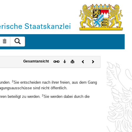
Suche ausführen
Suche zurücksetzen
Download
Drucken
Vorheriges
Nächstes
Gesamtansicht
Dokument
Dokument
2
bunden.
Sie entscheiden nach ihrer freien, aus dem Gang
agungsausschüsse sind nicht öffentlich.
2
ren beteiligt zu werden.
Sie werden dabei durch die