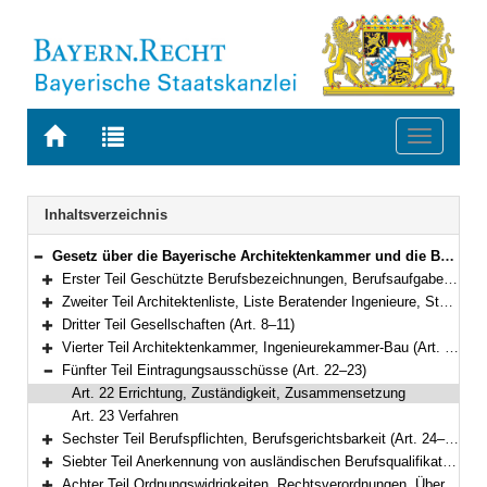
Zur
Zur
Toggle
Startseite
Trefferliste
navigati
von
der
BAYERN.RECHT
letzten
Navigation
Inhaltsverzeichnis
Suche
Gesetz über die Bayerische Architektenkammer und die Bayerische Ingenieurekammer-Bau (Baukammerngesetz – BauKaG) Vom 9. Mai 2007 (GVBl. S. 308) BayRS 2133-1-B (Art. 1–35)
Bereich reduzieren
Erster Teil Geschützte Berufsbezeichnungen, Berufsaufgaben (Art. 1–3)
Bereich erweitern
Zweiter Teil Architektenliste, Liste Beratender Ingenieure, Stadtplanerliste (Art. 4–7)
Bereich erweitern
Dritter Teil Gesellschaften (Art. 8–11)
Bereich erweitern
Vierter Teil Architektenkammer, Ingenieurekammer-Bau (Art. 12–21)
Bereich erweitern
Fünfter Teil Eintragungsausschüsse (Art. 22–23)
Bereich reduzieren
Art. 22 Errichtung, Zuständigkeit, Zusammensetzung
Art. 23 Verfahren
Sechster Teil Berufspflichten, Berufsgerichtsbarkeit (Art. 24–30)
Bereich erweitern
Siebter Teil Anerkennung von ausländischen Berufsqualifikationen (Art. 31–31a)
Bereich erweitern
Achter Teil Ordnungswidrigkeiten, Rechtsverordnungen, Übergangs- und Schlussbestimmungen (Art. 32–35)