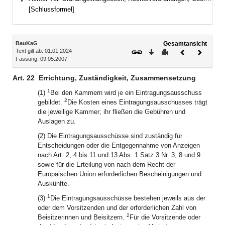
Bereich erweitern
[Schlussformel]
Inhalt
BauKaG
Gesamtansicht
Text gilt ab: 01.01.2024
Download
Drucken
Vorheriges
Nächste
Fassung: 09.05.2007
Dokument
Dokume
Art. 22
Errichtung, Zuständigkeit, Zusammensetzung
1
(1)
Bei den Kammern wird je ein Eintragungsausschuss
2
gebildet.
Die Kosten eines Eintragungsausschusses trägt
die jeweilige Kammer; ihr fließen die Gebühren und
Auslagen zu.
(2) Die Eintragungsausschüsse sind zuständig für
Entscheidungen oder die Entgegennahme von Anzeigen
nach Art. 2, 4 bis 11 und 13 Abs. 1 Satz 3 Nr. 3, 8 und 9
sowie für die Erteilung von nach dem Recht der
Europäischen Union erforderlichen Bescheinigungen und
Auskünfte.
1
(3)
Die Eintragungsausschüsse bestehen jeweils aus der
oder dem Vorsitzenden und der erforderlichen Zahl von
2
Beisitzerinnen und Beisitzern.
Für die Vorsitzende oder