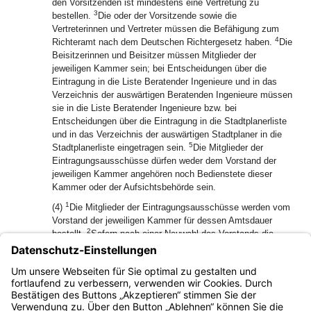
den Vorsitzenden ist mindestens eine Vertretung zu
3
bestellen.
Die oder der Vorsitzende sowie die
Vertreterinnen und Vertreter müssen die Befähigung zum
4
Richteramt nach dem Deutschen Richtergesetz haben.
Die
Beisitzerinnen und Beisitzer müssen Mitglieder der
jeweiligen Kammer sein; bei Entscheidungen über die
Eintragung in die Liste Beratender Ingenieure und in das
Verzeichnis der auswärtigen Beratenden Ingenieure müssen
sie in die Liste Beratender Ingenieure bzw. bei
Entscheidungen über die Eintragung in die Stadtplanerliste
und in das Verzeichnis der auswärtigen Stadtplaner in die
5
Stadtplanerliste eingetragen sein.
Die Mitglieder der
Eintragungsausschüsse dürfen weder dem Vorstand der
jeweiligen Kammer angehören noch Bedienstete dieser
Kammer oder der Aufsichtsbehörde sein.
1
(4)
Die Mitglieder der Eintragungsausschüsse werden vom
Vorstand der jeweiligen Kammer für dessen Amtsdauer
2
bestellt.
Sofern nach einer Neuwahl des Vorstands die
Mitglieder des neuen Eintragungsausschusses noch nicht
bestellt worden sind, wird bis zur Bestellung der bisherige
Eintragungsausschuss tätig, soweit und solang dies
3
erforderlich ist.
Die Mitglieder sind ehrenamtlich tätig.