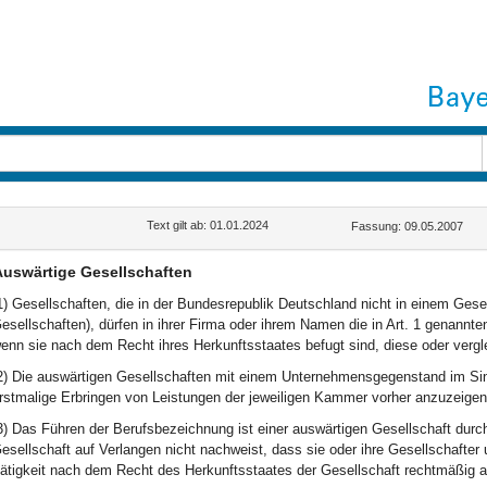
Text gilt ab: 01.01.2024
Fassung: 09.05.2007
uswärtige Gesellschaften
1) Gesellschaften, die in der Bundesrepublik Deutschland nicht in einem Gese
esellschaften), dürfen in ihrer Firma oder ihrem Namen die in Art. 1 genann
enn sie nach dem Recht ihres Herkunftsstaates befugt sind, diese oder verg
2) Die auswärtigen Gesellschaften mit einem Unternehmensgegenstand im Sinn
rstmalige Erbringen von Leistungen der jeweiligen Kammer vorher anzuzeigen
3) Das Führen der Berufsbezeichnung ist einer auswärtigen Gesellschaft dur
esellschaft auf Verlangen nicht nachweist, dass sie oder ihre Gesellschafter
ätigkeit nach dem Recht des Herkunftsstaates der Gesellschaft rechtmäßig 