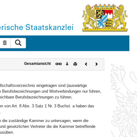
Suche ausführen
Suche zurücksetzen
Download
Drucken
Vorheriges
Nächstes
Gesamtansicht
Dokument
Dokument
llschaftsverzeichnis eingetragen sind (auswärtige
ten Berufsbezeichnungen und Wortverbindungen nur führen,
leichbare Berufsbezeichnungen zu führen.
 von Art. 8 Abs. 3 Satz 1 Nr. 3 Buchst. a haben das
.
ch die zuständige Kammer zu untersagen, wenn die
 und gesetzlichen Vertreter die die Kammer betreffende
ausüben.