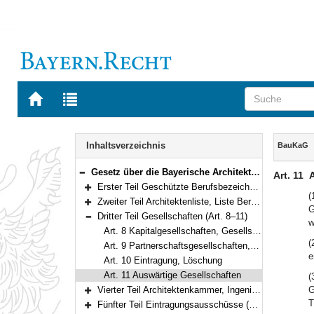
Zur
Zur
Startseite
Trefferliste
von
der
Navigation
BAYERN.RECHT
letzten
Inhalt
Inhaltsverzeichnis
BauKaG
Suche
Gesetz über die Bayerische Architektenkammer und die Bayerische Ingenieurekammer-Bau (Baukammerngesetz – BauKaG) Vom 9. Mai 2007 (GVBl. S. 308) BayRS 2133-1-B (Art. 1–35)
Art. 11
A
Bereich reduzieren
Erster Teil Geschützte Berufsbezeichnungen, Berufsaufgaben (Art. 1–3)
Bereich erweitern
(
Zweiter Teil Architektenliste, Liste Beratender Ingenieure, Stadtplanerliste (Art. 4–7)
G
Bereich erweitern
Dritter Teil Gesellschaften (Art. 8–11)
w
Bereich reduzieren
Art. 8 Kapitalgesellschaften, Gesellschaftsverzeichnisse
(
Art. 9 Partnerschaftsgesellschaften, Haftungsbeschränkungen, Personengesellschaften
e
Art. 10 Eintragung, Löschung
Art. 11 Auswärtige Gesellschaften
(
Vierter Teil Architektenkammer, Ingenieurekammer-Bau (Art. 12–21)
G
Bereich erweitern
T
Fünfter Teil Eintragungsausschüsse (Art. 22–23)
Bereich erweitern