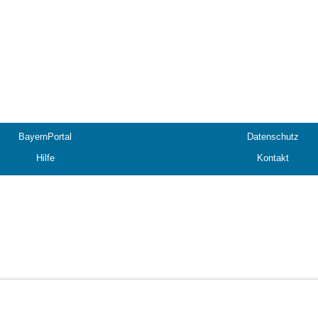
BayernPortal
Datenschutz
Hilfe
Kontakt