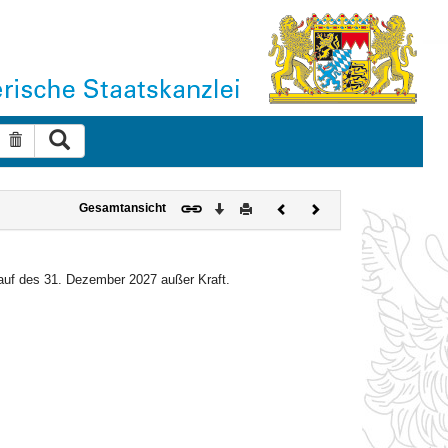
Suche ausführen
Suche zurücksetzen
Download
Drucken
Vorheriges
Nächstes
Gesamtansicht
Dokument
Dokument
blauf des 31. Dezember 2027 außer Kraft.