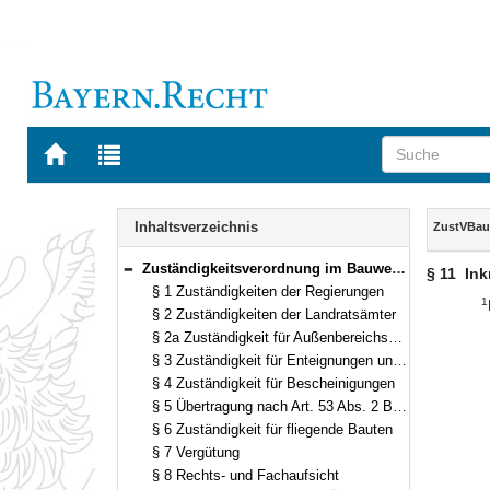
Zur
Zur
Startseite
Trefferliste
von
der
Navigation
BAYERN.RECHT
letzten
Inhalt
Inhaltsverzeichnis
ZustVBau
Suche
Zuständigkeitsverordnung im Bauwesen (ZustVBau) Vom 5. Juli 1994 (GVBl. S. 573) BayRS 2130-3-B (§§ 1–12)
§ 11
Ink
Bereich reduzieren
§ 1 Zuständigkeiten der Regierungen
1
§ 2 Zuständigkeiten der Landratsämter
§ 2a Zuständigkeit für Außenbereichsvorhaben zur Herstellung oder Lagerung von Produkten zur Landesverteidigung
§ 3 Zuständigkeit für Enteignungen und vergleichbare Verfahren
§ 4 Zuständigkeit für Bescheinigungen
§ 5 Übertragung nach Art. 53 Abs. 2 BayBO
§ 6 Zuständigkeit für fliegende Bauten
§ 7 Vergütung
§ 8 Rechts- und Fachaufsicht