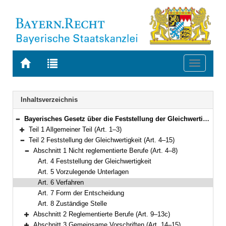
Zur
Zur
Toggle
Startseite
Trefferliste
navigati
von
der
BAYERN.RECHT
letzten
Navigation
Inhaltsverzeichnis
Suche
Bayerisches Gesetz über die Feststellung der Gleichwertigkeit ausländischer Berufsqualifikationen (Bayerisches Berufsqualifikationsfeststellungsgesetz – BayBQFG) Vom 24. Juli 2013 (GVBl. S. 439) BayRS 800-21-2-A (Art. 1–16)
Bereich reduzieren
Teil 1 Allgemeiner Teil (Art. 1–3)
Bereich erweitern
Teil 2 Feststellung der Gleichwertigkeit (Art. 4–15)
Bereich reduzieren
Abschnitt 1 Nicht reglementierte Berufe (Art. 4–8)
Bereich reduzieren
Art. 4 Feststellung der Gleichwertigkeit
Art. 5 Vorzulegende Unterlagen
Art. 6 Verfahren
Art. 7 Form der Entscheidung
Art. 8 Zuständige Stelle
Abschnitt 2 Reglementierte Berufe (Art. 9–13c)
Bereich erweitern
Abschnitt 3 Gemeinsame Vorschriften (Art. 14–15)