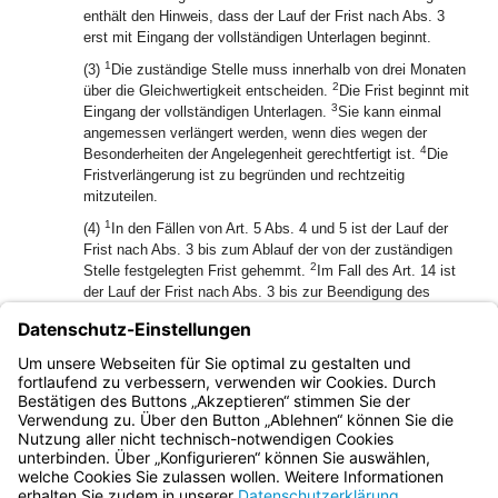
enthält den Hinweis, dass der Lauf der Frist nach Abs. 3
erst mit Eingang der vollständigen Unterlagen beginnt.
1
(3)
Die zuständige Stelle muss innerhalb von drei Monaten
2
über die Gleichwertigkeit entscheiden.
Die Frist beginnt mit
3
Eingang der vollständigen Unterlagen.
Sie kann einmal
angemessen verlängert werden, wenn dies wegen der
4
Besonderheiten der Angelegenheit gerechtfertigt ist.
Die
Fristverlängerung ist zu begründen und rechtzeitig
mitzuteilen.
1
(4)
In den Fällen von Art. 5 Abs. 4 und 5 ist der Lauf der
Frist nach Abs. 3 bis zum Ablauf der von der zuständigen
2
Stelle festgelegten Frist gehemmt.
Im Fall des Art. 14 ist
der Lauf der Frist nach Abs. 3 bis zur Beendigung des
sonstigen geeigneten Verfahrens gehemmt.
(5) Der Antrag soll abgelehnt werden, soweit die
Gleichwertigkeit im Rahmen anderer Verfahren oder durch
Rechtsvorschrift bereits festgestellt ist.
Bayern.de
BayernPortal