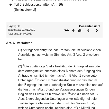
Bereich erweitern
Teil 3 Schlussvorschriften (Art. 16)
Bereich erweitern
[Schlussformel]
Inhalt
BayBQFG
Gesamtansicht
Text gilt ab: 01.01.2021
Download
Drucken
Vorheriges
Nächste
Fassung: 24.07.2013
Dokument
Dokume
Art. 6
Verfahren
(1) Antragsberechtigt ist jede Person, die im Ausland einen
Ausbildungsnachweis im Sinn des Art. 3 Abs. 2 erworben
hat.
1
(2)
Die zuständige Stelle bestätigt der Antragstellerin oder
dem Antragsteller innerhalb eines Monats den Eingang des
Antrags einschließlich der nach Art. 5 Abs. 1 vorgelegten
2
Unterlagen.
In der Empfangsbestätigung ist das Datum
des Eingangs bei der zuständigen Stelle mitzuteilen und auf
die Frist nach Abs. 3 und die Voraussetzungen für den
3
Beginn des Fristlaufs hinzuweisen.
Sind die nach Art. 5
Abs. 1 vorzulegenden Unterlagen unvollständig, teilt die
zuständige Stelle innerhalb der Frist des Satzes 1 mit,
4
welche Unterlagen nachzureichen sind.
Die Mitteilung