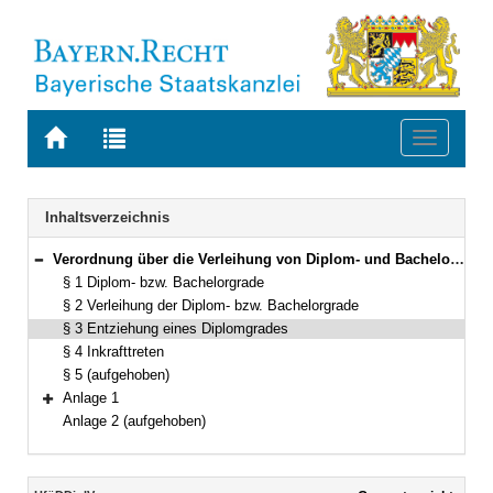
Zur
Zur
Toggle
Startseite
Trefferliste
navigati
von
der
BAYERN.RECHT
letzten
Navigation
Inhaltsverzeichnis
Suche
Verordnung über die Verleihung von Diplom- und Bachelorgraden nach dem Gesetz über die Hochschule für den öffentlichen Dienst in Bayern (HföD-Diplomierungsverordnung – HföDDiplV) in der Fassung der Bekanntmachung vom 9. August 1996 (GVBl. S. 406) BayRS 2030-2-9-F (§§ 1–5)
Bereich reduzieren
§ 1 Diplom- bzw. Bachelorgrade
§ 2 Verleihung der Diplom- bzw. Bachelorgrade
§ 3 Entziehung eines Diplomgrades
§ 4 Inkrafttreten
§ 5 (aufgehoben)
Anlage 1
Bereich erweitern
Anlage 2 (aufgehoben)
Inhalt