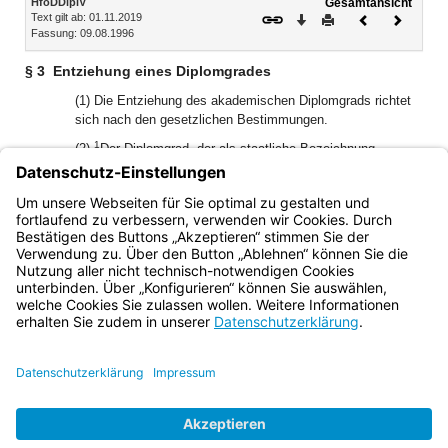
HföDDiplV
Gesamtansicht
Text gilt ab: 01.11.2019
Download
Drucken
Vorheriges
Nächste
Fassung: 09.08.1996
Dokument
Dokume
§ 3
Entziehung eines Diplomgrades
(1) Die Entziehung des akademischen Diplomgrads richtet
sich nach den gesetzlichen Bestimmungen.
1
(2)
Der Diplomgrad, der als staatliche Bezeichnung
verliehen worden ist, kann entzogen werden, wenn sich
nachträglich herausstellt, daß die Voraussetzungen für die
2
Verleihung nicht vorgelegen haben.
Die Urkunde ist von der
für die Verleihung zuständigen Stelle einzuziehen.
Bayern.de
BayernPortal
Datenschutz
Impressum
Barrierefreiheit
Hilfe