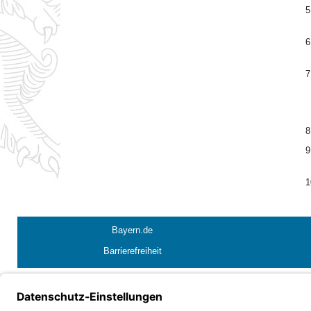
5
6
7
8
9
1
Bayern.de
Barrierefreiheit