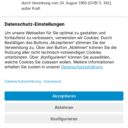
durch Verordnung vom 24. August 1993 (GVBl S. 641),
außer Kraft.
München, den 30. April 1995
Bayerisches Staatsministerium des Innern
Dr. Günther Beckstein, Staatsminister
Bayern.de
BayernPortal
Datenschutz
Impressum
Barrierefreiheit
Hilfe
Kontakt
Kontrastwechsel
Schriftgröße