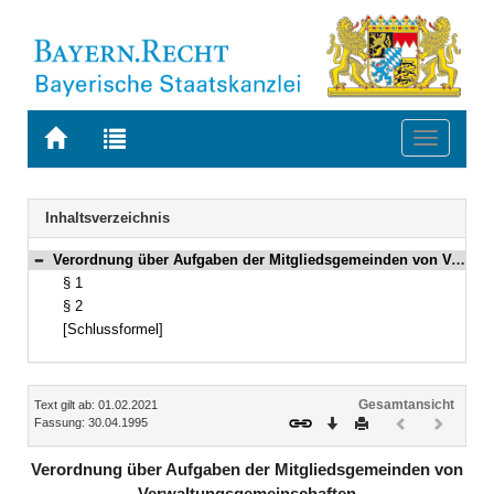
Zur
Zur
Toggle
Startseite
Trefferliste
navigati
von
der
BAYERN.RECHT
letzten
Navigation
Inhaltsverzeichnis
Suche
Verordnung über Aufgaben der Mitgliedsgemeinden von Verwaltungsgemeinschaften Vom 30. April 1995 (GVBl. S. 259) BayRS 2020-2-1-1-I (§§ 1–2)
Bereich reduzieren
§ 1
§ 2
[Schlussformel]
Inhalt
Gesamtansicht
Text gilt ab: 01.02.2021
Download
Drucken
Vorheriges
Nächste
Fassung: 30.04.1995
Dokument
Dokume
(inaktiv)
(inaktiv)
Verordnung über Aufgaben der Mitgliedsgemeinden von