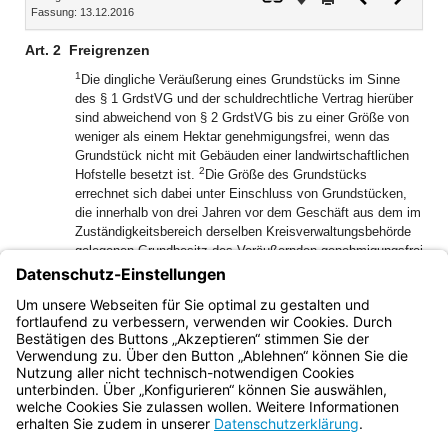
Fassung: 13.12.2016
Dokument
Dokume
Art. 2
Freigrenzen
1
Die dingliche Veräußerung eines Grundstücks im Sinne
des § 1 GrdstVG und der schuldrechtliche Vertrag hierüber
sind abweichend von § 2 GrdstVG bis zu einer Größe von
weniger als einem Hektar genehmigungsfrei, wenn das
Grundstück nicht mit Gebäuden einer landwirtschaftlichen
2
Hofstelle besetzt ist.
Die Größe des Grundstücks
errechnet sich dabei unter Einschluss von Grundstücken,
die innerhalb von drei Jahren vor dem Geschäft aus dem im
Zuständigkeitsbereich derselben Kreisverwaltungsbehörde
gelegenen Grundbesitz des Veräußernden genehmigungsfrei
3
veräußert wurden.
Bei Grundstücken, die eine Gemeinde,
ein Gemeindeverband oder ein kommunaler Zweckverband
erwirbt, beträgt die Freigrenze abweichend von Satz 1 zwei
Hektar.
Bayern.de
BayernPortal
Datenschutz