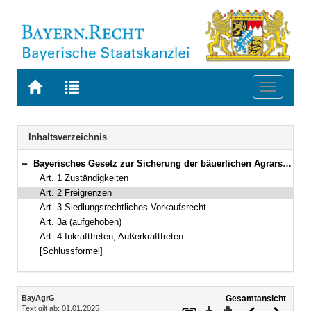
Zur
Zur
Toggle
Startseite
Trefferliste
navigati
von
der
BAYERN.RECHT
letzten
Navigation
Inhaltsverzeichnis
Suche
Bayerisches Gesetz zur Sicherung der bäuerlichen Agrarstruktur (Bayerisches Agrarstrukturgesetz – BayAgrG) Vom 13. Dezember 2016 (GVBl. S. 347) BayRS 7810-1-L (Art. 1–4)
Bereich reduzieren
Art. 1 Zuständigkeiten
Art. 2 Freigrenzen
Art. 3 Siedlungsrechtliches Vorkaufsrecht
Art. 3a (aufgehoben)
Art. 4 Inkrafttreten, Außerkrafttreten
[Schlussformel]
Inhalt
BayAgrG
Gesamtansicht
Text gilt ab: 01.01.2025
Download
Drucken
Vorheriges
Nächste