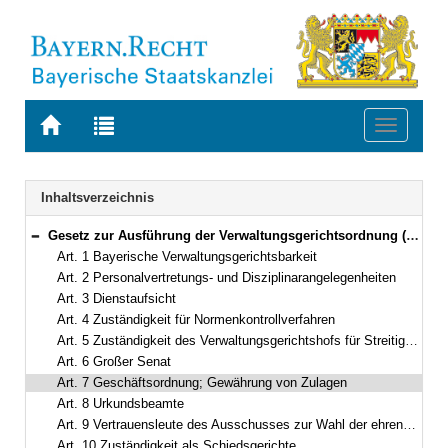
Zur
Zur
Toggle
Startseite
Trefferliste
navigati
von
der
BAYERN.RECHT
letzten
Navigation
Inhaltsverzeichnis
Suche
Gesetz zur Ausführung der Verwaltungsgerichtsordnung (AGVwGO) in der Fassung der Bekanntmachung vom 20. Juni 1992 (GVBl. S. 162) BayRS 34-1-I (Art. 1–14)
Bereich reduzieren
Art. 1 Bayerische Verwaltungsgerichtsbarkeit
Art. 2 Personalvertretungs- und Disziplinarangelegenheiten
Art. 3 Dienstaufsicht
Art. 4 Zuständigkeit für Normenkontrollverfahren
Art. 5 Zuständigkeit des Verwaltungsgerichtshofs für Streitigkeiten über Besitzeinweisungen
Art. 6 Großer Senat
Art. 7 Geschäftsordnung; Gewährung von Zulagen
Art. 8 Urkundsbeamte
Art. 9 Vertrauensleute des Ausschusses zur Wahl der ehrenamtlichen Richter
Art. 10 Zuständigkeit als Schiedsgerichte