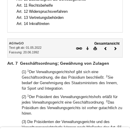
Art. 11 Rechtsbehelfe
Art. 12 Widerspruchsverfahren
Art. 13 Vertretungsbehörden
Art. 14 Inkrafttreten
Inhalt
AGVwGO
Gesamtansicht
Text gilt ab: 01.05.2022
Download
Drucken
Vorheriges
Nächste
Fassung: 20.06.1992
Dokument
Dokume
Art. 7
Geschäftsordnung; Gewährung von Zulagen
1
(1)
Der Verwaltungsgerichtshof gibt sich eine
2
Geschäftsordnung, die das Präsidium beschließt.
Sie
bedarf der Genehmigung des Staatsministers des Innern,
für Sport und Integration.
1
(2)
Der Präsident des Verwaltungsgerichtshofs erläßt für
2
jedes Verwaltungsgericht eine Geschäftsordnung.
Das
Präsidium des Verwaltungsgerichts ist vorher gutachtlich zu
hören.
(3) Die Präsidenten der Verwaltungsgerichte und des
Verwaltungsgerichtshofs können nach Maßgabe des Art. 56