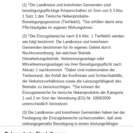
1
(1)
Die Landkreise und kreisfreien Gemeinden sind
beseitigungspflichtige Körperschaften im Sinn von § 3 Abs.
1 Satz 1 des Tierische Nebenprodukte-
2
Beseitigungsgesetzes (TierNebG).
Sie erfüllen damit eine
Pflichtaufgabe im eigenen Wirkungskreis.
1
(2)
Die Einzugsbereiche nach § 6 Abs. 1 TierNebG werden
wie folgt bestimmt: Die Landkreise und kreisfreien
Gemeinden bestimmen für ihr eigenes Gebiet durch
Rechtsverordnung, bei welchem Betrieb
(Verarbeitungsbetrieb, Verbrennungsanlage oder
Mitverbrennungsanlage) sie ihrer Beseitigungspflicht nach
2
Absatz 1 nachkommen.
Dabei sind insbesondere der
Tierbestand, der Anfall der Konfiskate und Schlachtabfälle,
die Verkehrsverhältnisse sowie die Leistungsfähigkeit des
3
Betriebs zu berücksichtigen.
Sie können die
Einzugsbereiche für tierische Nebenprodukte der Kategorie
1 und 2 im Sinn der Verordnung (EG) Nr. 1069/2009
unterschiedlich festsetzen.
(3) Die Landkreise und kreisfreien Gemeinden haben bei der
Festlegung der Einzugsbereiche sicherzustellen, daß eine
ordnungsgemäße Beseitigung in einem leistungsfähigen
Betrieb gewährleistet ist.