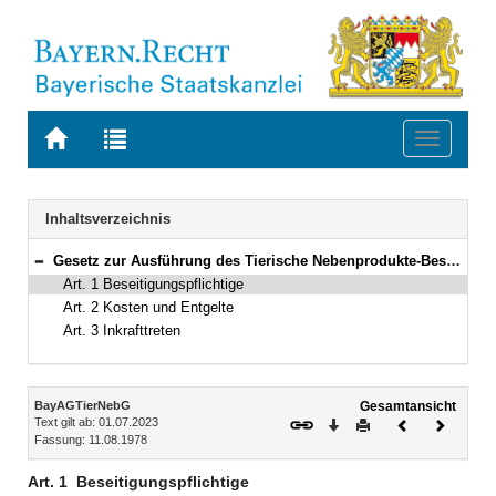
Zur
Zur
Toggle
Startseite
Trefferliste
navigati
von
der
BAYERN.RECHT
letzten
Navigation
Inhaltsverzeichnis
Suche
Gesetz zur Ausführung des Tierische Nebenprodukte-Beseitigungsgesetzes (BayAGTierNebG) Vom 11. August 1978 (BayRS V S. 439) BayRS 7831-4-U (Art. 1–3)
Bereich reduzieren
Art. 1 Beseitigungspflichtige
Art. 2 Kosten und Entgelte
Art. 3 Inkrafttreten
Inhalt
BayAGTierNebG
Gesamtansicht
Text gilt ab: 01.07.2023
Download
Drucken
Vorheriges
Nächste
Fassung: 11.08.1978
Dokument
Dokume
Art. 1
Beseitigungspflichtige