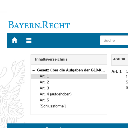
Zur
Zur
Startseite
Trefferliste
von
der
Navigation
BAYERN.RECHT
letzten
Inhalt
Inhaltsverzeichnis
AGG 10
Suche
Gesetz über die Aufgaben der G10-Kommission im Bayerischen Landtag und zur Ausführung des Art. 10-Gesetzes – G 10 (Ausführungsgesetz Art. 10-Gesetz – AGG 10) Vom 11. Dezember 1984 (GVBl. S. 522) BayRS 12-2-I (Art. 1–5)
Art. 1
O
Bereich reduzieren
Art. 1
1
Art. 2
S
S
Art. 3
Art. 4 (aufgehoben)
Art. 5
[Schlussformel]