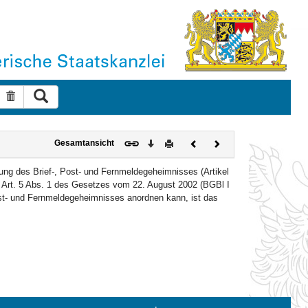
Suche ausführen
Suche zurücksetzen
Download
Drucken
Vorheriges
Nächstes
Gesamtansicht
Dokument
Dokument
g des Brief-, Post- und Fernmeldegeheimnisses (Artikel
h Art. 5 Abs. 1 des Gesetzes vom 22. August 2002 (BGBl I
ost- und Fernmeldegeheimnisses anordnen kann, ist das