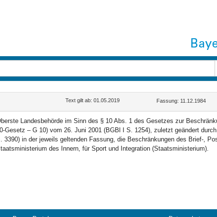
Text gilt ab: 01.05.2019
Fassung: 11.12.1984
berste Landesbehörde im Sinn des § 10 Abs. 1 des Gesetzes zur Beschränkun
0-Gesetz – G 10) vom 26. Juni 2001 (BGBl I S. 1254), zuletzt geändert durc
. 3390) in der jeweils geltenden Fassung, die Beschränkungen des Brief-, P
taatsministerium des Innern, für Sport und Integration (Staatsministerium).