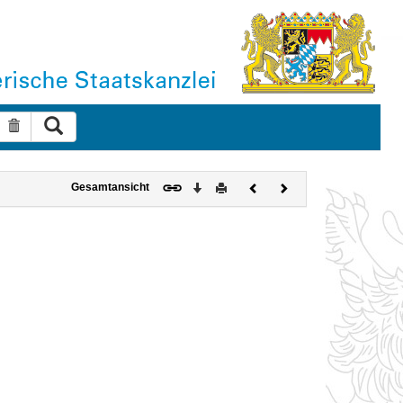
Suche ausführen
Suche zurücksetzen
Download
Drucken
Vorheriges
Nächstes
Gesamtansicht
Dokument
Dokument