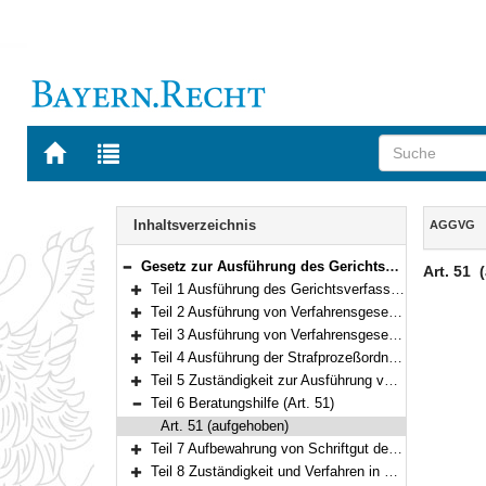
Zur
Zur
Startseite
Trefferliste
von
der
Navigation
BAYERN.RECHT
letzten
Inhalt
Inhaltsverzeichnis
AGGVG
Suche
Gesetz zur Ausführung des Gerichtsverfassungsgesetzes und von Verfahrensgesetzen des Bundes (Gerichtsverfassungsausführungsgesetz – AGGVG) Vom 23. Juni 1981 (BayRS IV S. 483) BayRS 300-1-1-J (Art. 1–67)
Art. 51
Bereich reduzieren
Teil 1 Ausführung des Gerichtsverfassungsgesetzes (Art. 1–21)
Bereich erweitern
Teil 2 Ausführung von Verfahrensgesetzen der streitigen Gerichtsbarkeit (Art. 22–33)
Bereich erweitern
Teil 3 Ausführung von Verfahrensgesetzen der freiwilligen Gerichtsbarkeit (Art. 34–48)
Bereich erweitern
Teil 4 Ausführung der Strafprozeßordnung (Art. 48a–49)
Bereich erweitern
Teil 5 Zuständigkeit zur Ausführung von Bundesgesetzen (Art. 50)
Bereich erweitern
Teil 6 Beratungshilfe (Art. 51)
Bereich reduzieren
Art. 51 (aufgehoben)
Teil 7 Aufbewahrung von Schriftgut der Gerichte, Staatsanwaltschaften und Justizvollzugsbehörden (Art. 52–53)
Bereich erweitern
Teil 8 Zuständigkeit und Verfahren in Fideikommisssachen (Art. 54–56)
Bereich erweitern