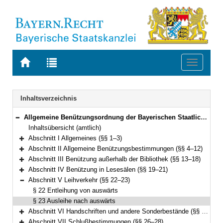
Zur
Zur
Toggle
Startseite
Trefferliste
navigati
von
der
BAYERN.RECHT
letzten
Navigation
Inhaltsverzeichnis
Suche
Allgemeine Benützungsordnung der Bayerischen Staatlichen Bibliotheken (ABOB) Vom 18. August 1993 (GVBl. S. 635) BayRS 2240-3-WK (§§ 1–28)
Bereich reduzieren
Inhaltsübersicht (amtlich)
Abschnitt I Allgemeines (§§ 1–3)
Bereich erweitern
Abschnitt II Allgemeine Benützungsbestimmungen (§§ 4–12)
Bereich erweitern
Abschnitt III Benützung außerhalb der Bibliothek (§§ 13–18)
Bereich erweitern
Abschnitt IV Benützung in Lesesälen (§§ 19–21)
Bereich erweitern
Abschnitt V Leihverkehr (§§ 22–23)
Bereich reduzieren
§ 22 Entleihung von auswärts
§ 23 Ausleihe nach auswärts
Abschnitt VI Handschriften und andere Sonderbestände (§§ 24–25)
Bereich erweitern
Abschnitt VII Schlußbestimmungen (§§ 26–28)