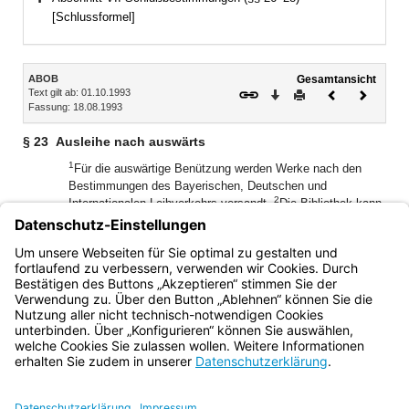
Bereich erweitern
[Schlussformel]
Inhalt
ABOB
Gesamtansicht
Text gilt ab: 01.10.1993
Download
Drucken
Vorheriges
Nächste
Fassung: 18.08.1993
Dokument
Dokume
§ 23
Ausleihe nach auswärts
1
Für die auswärtige Benützung werden Werke nach den
Bestimmungen des Bayerischen, Deutschen und
2
Internationalen Leihverkehrs versandt.
Die Bibliothek kann
im Hinblick auf Ausleihbeschränkungen die Ausleihe mit
3
Auflagen verbinden oder ganz ablehnen.
Sie ist ferner
berechtigt, an Stelle des Originals Vervielfältigungen zu
liefern, soweit dies urheberrechtlich zulässig ist.
Bayern.de
BayernPortal
Datenschutz
Impressum