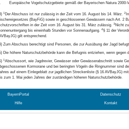
.
Europäische Vogelschutzgebiete gemäß der Bayerischen Natura 2000-V
1
2
3)
Der Abschuss ist nur zulässig in der Zeit vom 16. August bis 14. März.
I
ischereigesetzes (BayFiG) sowie in geschlossenen Gewässern nach Art. 2 Ba
3
chutzvorschriften in der Zeit vom 16. August bis 31. März zulässig.
Nicht zu
4
onnenuntergang bis eineinhalb Stunden vor Sonnenaufgang.
§ 11 der Veror
AVBayJG) gilt entsprechend.
4) Zum Abschuss berechtigt sind Personen, die zur Ausübung der Jagd befugt
5) Die höhere Naturschutzbehörde kann die Befugnis entziehen, wenn gegen di
1
6)
Abschussort, wie Jagdrevier, Gewässer oder Gewässerabschnitt sowie Ge
bgeschossenen Kormorane und bei beringten Vögeln die Ringnummer sind der 
ahres auf einem Einlegeblatt zur jagdlichen Streckenliste (§ 16 AVBayJG) mit
is zum 1. Mai jeden Jahres der zuständigen höheren Naturschutzbehörde.
BayernPortal
Datenschutz
Hilfe
Kontakt