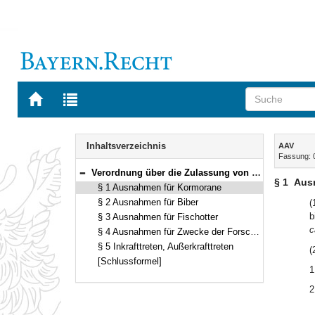
Zur
Zur
Startseite
Trefferliste
von
der
Navigation
BAYERN.RECHT
letzten
Inhalt
Inhaltsverzeichnis
AAV
Suche
Fassung: 
Verordnung über die Zulassung von Ausnahmen von den Schutzvorschriften für besonders geschützte Tier- und Pflanzenarten (Artenschutzrechtliche Ausnahmeverordnung – AAV) Vom 3. Juni 2008 (GVBl. S. 327) BayRS 791-1-11-U (§§ 1–5)
Bereich reduzieren
§ 1
Aus
§ 1 Ausnahmen für Kormorane
§ 2 Ausnahmen für Biber
(
b
§ 3 Ausnahmen für Fischotter
c
§ 4 Ausnahmen für Zwecke der Forschung, Lehre und Bildung
§ 5 Inkrafttreten, Außerkrafttreten
(
[Schlussformel]
1
2