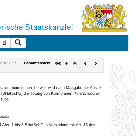
Suche ausführen
Suche zurücksetzen
Download
Drucken
Vorheriges
Nächstes
: 15.07.2027
Gesamtansicht
Dokument
Dokument
utz der heimischen Tierwelt wird nach Maßgabe der Abs. 2
es (BNatSchG) die Tötung von Kormoranen
(Phalacrocorax
aubt.
etzes,
 Abs. 1 bis 3 BNatSchG in Verbindung mit Art. 13 des