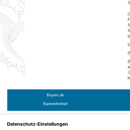
3
(
F
S
S
(
(
(
(
a
J
b
Bayern.de
Barrierefreiheit