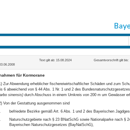
Text gilt ab: 15.08.2024
Gesamtvorschrift gilt bis
03.06.2008
nahmen für Kormorane
1) Zur Abwendung erheblicher fischereiwirtschaftlicher Schäden und zum Sch
is 6 abweichend von § 44 Abs. 1 Nr. 1 und 2 des Bundesnaturschutzgesetz
arbo sinensis)
durch Abschuss in einem Umkreis von 200 m um Gewässer erl
2) Von der Gestattung ausgenommen sind
.
befriedete Bezirke gemäß Art. 6 Abs. 1 und 2 des Bayerischen Jagdges
.
Naturschutzgebiete nach § 23 BNatSchG sowie Nationalparke nach § 24
Bayerischen Naturschutzgesetzes (BayNatSchG),