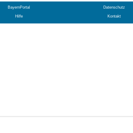
BayernPortal
Datenschutz
Hilfe
Kontakt