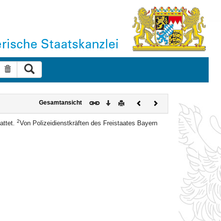
Suche ausführen
Suche zurücksetzen
Download
Drucken
Vorheriges
Nächstes
Gesamtansicht
Dokument
Dokument
2
attet.
Von Polizeidienstkräften des Freistaates Bayern