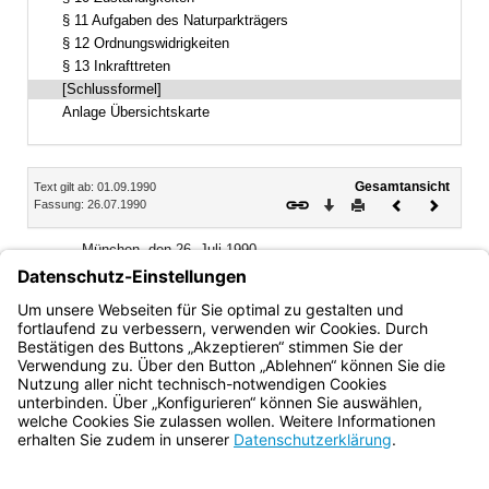
§ 11 Aufgaben des Naturparkträgers
§ 12 Ordnungswidrigkeiten
§ 13 Inkrafttreten
[Schlussformel]
Anlage Übersichtskarte
Inhalt
Gesamtansicht
Text gilt ab: 01.09.1990
Download
Drucken
Vorheriges
Nächste
Fassung: 26.07.1990
Dokument
Dokume
München, den 26. Juli 1990
Bayerisches Staatsministerium für Landesentwicklung
und Umweltfragen
Alfred Dick, Staatsminister
Bayern.de
BayernPortal
Datenschutz