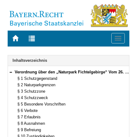
Zur
Zur
Toggle
Startseite
Trefferliste
navigati
von
der
BAYERN.RECHT
letzten
Navigation
Inhaltsverzeichnis
Suche
Verordnung über den „Naturpark Fichtelgebirge“ Vom 26. Juli 1990 (GVBl. S. 309) BayRS 791-5-12-U [Stand: 1.9.1998] (§§ 1–13)
Bereich reduzieren
§ 1 Schutzgegenstand
§ 2 Naturparkgrenzen
§ 3 Schutzzone
§ 4 Schutzzweck
§ 5 Besondere Vorschriften
§ 6 Verbote
§ 7 Erlaubnis
§ 8 Ausnahmen
§ 9 Befreiung
§ 10 Zuständigkeiten