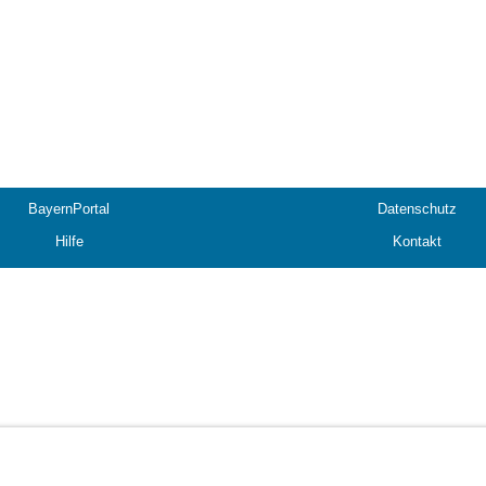
BayernPortal
Datenschutz
Hilfe
Kontakt