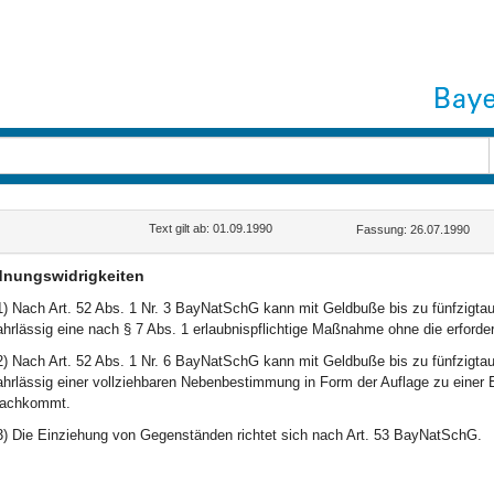
Text gilt ab: 01.09.1990
Fassung: 26.07.1990
dnungswidrigkeiten
1) Nach Art. 52 Abs. 1 Nr. 3 BayNatSchG kann mit Geldbuße bis zu fünfzigta
ahrlässig eine nach § 7 Abs. 1 erlaubnispflichtige Maßnahme ohne die erforde
2) Nach Art. 52 Abs. 1 Nr. 6 BayNatSchG kann mit Geldbuße bis zu fünfzigta
ahrlässig einer vollziehbaren Nebenbestimmung in Form der Auflage zu einer E
achkommt.
3) Die Einziehung von Gegenständen richtet sich nach Art. 53 BayNatSchG.