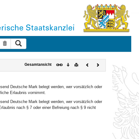
Suche ausführen
Suche zurücksetzen
Download
Drucken
Vorheriges
Nächstes
Gesamtansicht
Dokument
Dokument
usend Deutsche Mark belegt werden, wer vorsätzlich oder
rliche Erlaubnis vornimmt.
usend Deutsche Mark belegt werden, wer vorsätzlich oder
rlaubnis nach § 7 oder einer Befreiung nach § 9 nicht