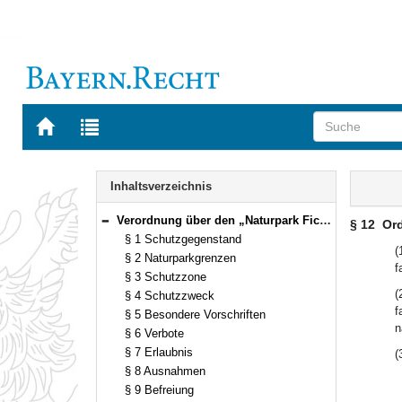
Zur
Zur
Startseite
Trefferliste
von
der
Navigation
BAYERN.RECHT
letzten
Inhalt
Inhaltsverzeichnis
Suche
Verordnung über den „Naturpark Fichtelgebirge“ Vom 26. Juli 1990 (GVBl. S. 309) BayRS 791-5-12-U [Stand: 1.9.1998] (§§ 1–13)
§ 12
Or
Bereich reduzieren
§ 1 Schutzgegenstand
(
§ 2 Naturparkgrenzen
f
§ 3 Schutzzone
(
§ 4 Schutzzweck
f
§ 5 Besondere Vorschriften
n
§ 6 Verbote
§ 7 Erlaubnis
(
§ 8 Ausnahmen
§ 9 Befreiung