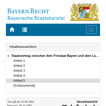
Zur
Zur
Toggle
Startseite
Trefferliste
navigati
von
der
BAYERN.RECHT
letzten
Navigation
Inhaltsverzeichnis
Suche
Staatsvertrag zwischen dem Freistaat Bayern und dem Land Baden-Württemberg über die Festlegung der Landesgrenze im Main Vom 20. Oktober 1983 (Art. 1–5)
Bereich reduzieren
Artikel 1
Artikel 2
Artikel 3
Artikel 4
Artikel 5
[Schlussformel]
Inhalt
Gesamtansicht
Text gilt ab: 01.06.1984
Download
Drucken
Vorheriges
Nächste
Fassung: 20.10.1983