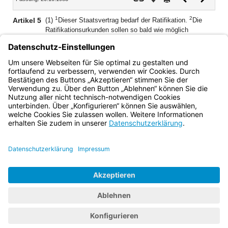
Dokument
Dokume
1
2
Artikel 5
(1)
Dieser Staatsvertrag bedarf der Ratifikation.
Die
Ratifikationsurkunden sollen so bald wie möglich
ausgetauscht werden.
(2) Dieser Staatsvertrag tritt am ersten Tag des dem
Austausch der Ratifikationsurkunden folgenden
Kalendermonats in Kraft.
Bayern.de
BayernPortal
Datenschutz
Impressum
Barrierefreiheit
Hilfe
Kontakt
Kontrastwechsel
Schriftgröße