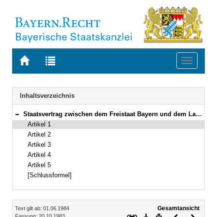
Zur
Zur
Toggle
Startseite
Trefferliste
navigati
von
der
BAYERN.RECHT
letzten
Navigation
Inhaltsverzeichnis
Suche
Staatsvertrag zwischen dem Freistaat Bayern und dem Land Baden-Württemberg über die Festlegung der Landesgrenze im Main Vom 20. Oktober 1983 (Art. 1–5)
Bereich reduzieren
Artikel 1
Artikel 2
Artikel 3
Artikel 4
Artikel 5
[Schlussformel]
Inhalt
Gesamtansicht
Text gilt ab: 01.06.1984
Download
Drucken
Vorheriges
Nächste
Fassung: 20.10.1983