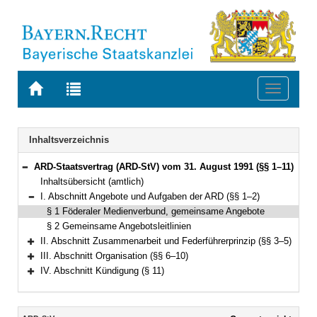
Zur
Zur
Toggle
Startseite
Trefferliste
navigati
von
der
BAYERN.RECHT
letzten
Navigation
Inhaltsverzeichnis
Suche
ARD-Staatsvertrag (ARD-StV) vom 31. August 1991 (§§ 1–11)
Bereich reduzieren
Inhaltsübersicht (amtlich)
I. Abschnitt Angebote und Aufgaben der ARD (§§ 1–2)
Bereich reduzieren
§ 1 Föderaler Medienverbund, gemeinsame Angebote
§ 2 Gemeinsame Angebotsleitlinien
II. Abschnitt Zusammenarbeit und Federführerprinzip (§§ 3–5)
Bereich erweitern
III. Abschnitt Organisation (§§ 6–10)
Bereich erweitern
IV. Abschnitt Kündigung (§ 11)
Bereich erweitern
Inhalt