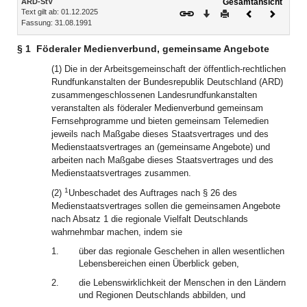
ARD-StV
Gesamtansicht
Text gilt ab: 01.12.2025
Download
Drucken
Vorheriges
Nächste
Fassung: 31.08.1991
Dokument
Dokume
§ 1
Föderaler Medienverbund, gemeinsame Angebote
(1) Die in der Arbeitsgemeinschaft der öffentlich-rechtlichen
Rundfunkanstalten der Bundesrepublik Deutschland (ARD)
zusammengeschlossenen Landesrundfunkanstalten
veranstalten als föderaler Medienverbund gemeinsam
Fernsehprogramme und bieten gemeinsam Telemedien
jeweils nach Maßgabe dieses Staatsvertrages und des
Medienstaatsvertrages an (gemeinsame Angebote) und
arbeiten nach Maßgabe dieses Staatsvertrages und des
Medienstaatsvertrages zusammen.
1
(2)
Unbeschadet des Auftrages nach § 26 des
Medienstaatsvertrages sollen die gemeinsamen Angebote
nach Absatz 1 die regionale Vielfalt Deutschlands
wahrnehmbar machen, indem sie
1.
über das regionale Geschehen in allen wesentlichen
Lebensbereichen einen Überblick geben,
2.
die Lebenswirklichkeit der Menschen in den Ländern
und Regionen Deutschlands abbilden, und