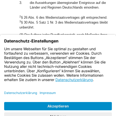
3.
die Auswirkungen überregionaler Ereignisse auf die
Länder und Regionen Deutschlands einordnen.
2
§ 26 Abs. 6 des Medienstaatsvertrages gilt entsprechend.
3
§ 30 Abs. 5 Satz 1 Nr. 3 des Medienstaatsvertrages bleibt
unberührt.
(3) Der Auftrag jeder Rundfunkanstalt, nach Maßgabe ihres
jeweiligen Landesrechts und nach dem Medienstaatsvertrag
Angebote allein oder zusammen mit einzelnen anderen
Rundfunkanstalten zu gestalten und anzubieten, bleibt
unberührt.
Bayern.de
BayernPortal
Datenschutz
Impressum
Barrierefreiheit
Hilfe