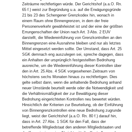
Zeiträume rechtfertigen würde. Der Gerichtshof (a.a.O. Rn.
65 f.) weist zur Begründung u.a. auf die Erwägungsgründe
21 bis 23 des Schengener Grenzkodex hin, wonach in
einem Raum ohne Binnengrenzen, in dem der freie
Personenverkehr gewährleistet ist und der eine der größten
Errungenschaften der Union nach Art. 3 Abs. 2 EUV
darstellt, die Wiedereinführung von Grenzkontrollen an den
Binnengrenzen eine Ausnahme bleiben und nur als letztes
Mittel eingesetzt werden sollte. Der Umstand, dass Art. 25
SGK demnach eng auszulegen sei, spreche dagegen, dass
ein Anhalten der ursprünglich festgestellten Bedrohung
ausreiche, um die Wiedereinführung dieser Kontrollen über
den in Art. 25 Abs. 4 SGK vorgesehenen Zeitraum von
höchstens sechs Monaten hinaus zu rechtfertigen. Dies
gelte selbst dann, wenn die anhaltende Bedrohung anhand
neuer Umstände beurteilt werde oder die Notwendigkeit und
die Verhältnismäßigkeit der zur Bewältigung dieser
Bedrohung eingerichteten Kontrollen neu bewertet würden.
Hinsichtlich der Kriterien zur Beurteilung, ob der Einführung
von Binnengrenzkontrollen eine neue Bedrohung zugrunde
liegt, weist der Gerichtshof (a.a.O. Rn. 80 f.) darauf hin,
dass in Art. 27 Abs. 1 SGK für den Fall, dass der
betreffende Mitgliedstaat den anderen Mitgliedstaaten und