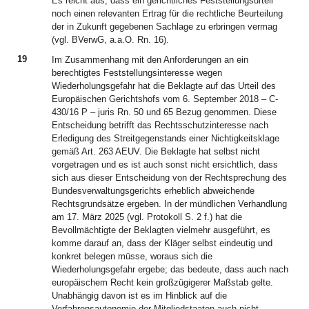
Es reicht aus, dass ein gerichtliches Feststellungsurteil
noch einen relevanten Ertrag für die rechtliche Beurteilung
der in Zukunft gegebenen Sachlage zu erbringen vermag
(vgl. BVerwG, a.a.O. Rn. 16).
19
Im Zusammenhang mit den Anforderungen an ein
berechtigtes Feststellungsinteresse wegen
Wiederholungsgefahr hat die Beklagte auf das Urteil des
Europäischen Gerichtshofs vom 6. September 2018 – C-
430/16 P – juris Rn. 50 und 65 Bezug genommen. Diese
Entscheidung betrifft das Rechtsschutzinteresse nach
Erledigung des Streitgegenstands einer Nichtigkeitsklage
gemäß Art. 263 AEUV. Die Beklagte hat selbst nicht
vorgetragen und es ist auch sonst nicht ersichtlich, dass
sich aus dieser Entscheidung von der Rechtsprechung des
Bundesverwaltungsgerichts erheblich abweichende
Rechtsgrundsätze ergeben. In der mündlichen Verhandlung
am 17. März 2025 (vgl. Protokoll S. 2 f.) hat die
Bevollmächtigte der Beklagten vielmehr ausgeführt, es
komme darauf an, dass der Kläger selbst eindeutig und
konkret belegen müsse, woraus sich die
Wiederholungsgefahr ergebe; das bedeute, dass auch nach
europäischem Recht kein großzügigerer Maßstab gelte.
Unabhängig davon ist es im Hinblick auf die
Verfahrensautonomie der Mitgliedstaaten auch nicht