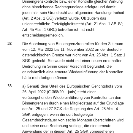
Binnengrenzkontrolle bzw. einer Kontrolle gleicher Wirkung
ohne hinreichende Rechtsgrundlage erfolgte und damit
jedenfalls sein Grundrecht auf allgemeine Handlungsfreiheit
(Art. 2 Abs. 1 GG) verletzt wurde. Ob zudem das
unionsrechtliche Freizügigkeitsrecht (Art. 21 Abs. 1 AEUV;
Art. 45 Abs. 1 GRC) betroffen ist, ist nicht
entscheidungserheblich.
32
Die Anordnung von Binnengrenzkontrollen für den Zeitraum
vom 12. Mai 2022 bis 11. November 2022 an der deutsch-
österreichischen Grenze war nicht von Art. 25 Abs. 1 Satz 1
SGK gedeckt. Sie wurde nicht mit einer neuen ernsthaften
Bedrohung im Sinne dieser Vorschrift begründet, die
grundsätzlich eine erneute Wiedereinführung der Kontrollen
hätte rechtfertigen können.
33
a) Gemäß dem Urteil des Europäischen Gerichtshofs vom
26. April 2022 (C-368/20 – juris) steht einer
vorübergehenden Wiedereinführung von Kontrollen an den
Binnengrenzen durch einen Mitgliedstaat auf der Grundlage
der Art. 25 und 27 SGK die Regelung des Art. 25 Abs. 4
SGK entgegen, wenn die dort festgelegte
Gesamthöchstdauer von sechs Monaten überschritten wird
und keine neue Bedrohung vorliegt, die eine erneute
Anwendung der in diesem Art. 25 SGK vorgesehenen