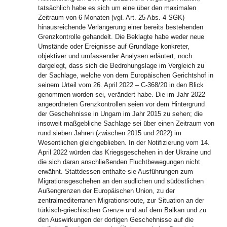
tatsächlich habe es sich um eine über den maximalen
Zeitraum von 6 Monaten (vgl. Art. 25 Abs. 4 SGK)
hinausreichende Verlängerung einer bereits bestehenden
Grenzkontrolle gehandelt. Die Beklagte habe weder neue
Umstände oder Ereignisse auf Grundlage konkreter,
objektiver und umfassender Analysen erläutert, noch
dargelegt, dass sich die Bedrohungslage im Vergleich zu
der Sachlage, welche von dem Europäischen Gerichtshof in
seinem Urteil vom 26. April 2022 – C-368/20 in den Blick
genommen worden sei, verändert habe. Die im Jahr 2022
angeordneten Grenzkontrollen seien vor dem Hintergrund
der Geschehnisse in Ungarn im Jahr 2015 zu sehen; die
insoweit maßgebliche Sachlage sei über einen Zeitraum von
rund sieben Jahren (zwischen 2015 und 2022) im
Wesentlichen gleichgeblieben. In der Notifizierung vom 14.
April 2022 würden das Kriegsgeschehen in der Ukraine und
die sich daran anschließenden Fluchtbewegungen nicht
erwähnt. Stattdessen enthalte sie Ausführungen zum
Migrationsgeschehen an den südlichen und südöstlichen
Außengrenzen der Europäischen Union, zu der
zentralmediterranen Migrationsroute, zur Situation an der
türkisch-griechischen Grenze und auf dem Balkan und zu
den Auswirkungen der dortigen Geschehnisse auf die