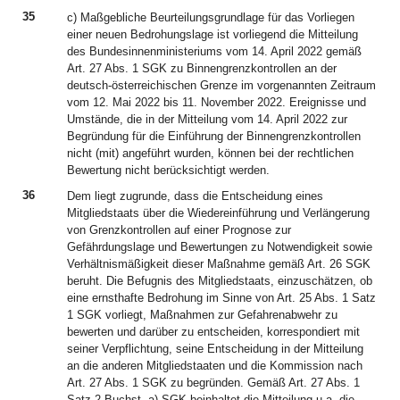
35
c) Maßgebliche Beurteilungsgrundlage für das Vorliegen
einer neuen Bedrohungslage ist vorliegend die Mitteilung
des Bundesinnenministeriums vom 14. April 2022 gemäß
Art. 27 Abs. 1 SGK zu Binnengrenzkontrollen an der
deutsch-österreichischen Grenze im vorgenannten Zeitraum
vom 12. Mai 2022 bis 11. November 2022. Ereignisse und
Umstände, die in der Mitteilung vom 14. April 2022 zur
Begründung für die Einführung der Binnengrenzkontrollen
nicht (mit) angeführt wurden, können bei der rechtlichen
Bewertung nicht berücksichtigt werden.
36
Dem liegt zugrunde, dass die Entscheidung eines
Mitgliedstaats über die Wiedereinführung und Verlängerung
von Grenzkontrollen auf einer Prognose zur
Gefährdungslage und Bewertungen zu Notwendigkeit sowie
Verhältnismäßigkeit dieser Maßnahme gemäß Art. 26 SGK
beruht. Die Befugnis des Mitgliedstaats, einzuschätzen, ob
eine ernsthafte Bedrohung im Sinne von Art. 25 Abs. 1 Satz
1 SGK vorliegt, Maßnahmen zur Gefahrenabwehr zu
bewerten und darüber zu entscheiden, korrespondiert mit
seiner Verpflichtung, seine Entscheidung in der Mitteilung
an die anderen Mitgliedstaaten und die Kommission nach
Art. 27 Abs. 1 SGK zu begründen. Gemäß Art. 27 Abs. 1
Satz 2 Buchst. a) SGK beinhaltet die Mitteilung u.a. die