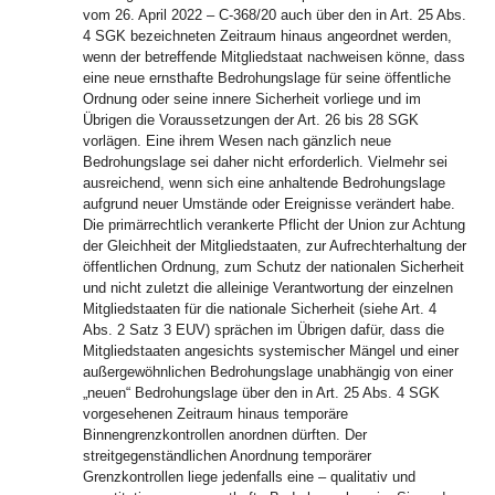
vom 26. April 2022 – C-368/20 auch über den in Art. 25 Abs.
4 SGK bezeichneten Zeitraum hinaus angeordnet werden,
wenn der betreffende Mitgliedstaat nachweisen könne, dass
eine neue ernsthafte Bedrohungslage für seine öffentliche
Ordnung oder seine innere Sicherheit vorliege und im
Übrigen die Voraussetzungen der Art. 26 bis 28 SGK
vorlägen. Eine ihrem Wesen nach gänzlich neue
Bedrohungslage sei daher nicht erforderlich. Vielmehr sei
ausreichend, wenn sich eine anhaltende Bedrohungslage
aufgrund neuer Umstände oder Ereignisse verändert habe.
Die primärrechtlich verankerte Pflicht der Union zur Achtung
der Gleichheit der Mitgliedstaaten, zur Aufrechterhaltung der
öffentlichen Ordnung, zum Schutz der nationalen Sicherheit
und nicht zuletzt die alleinige Verantwortung der einzelnen
Mitgliedstaaten für die nationale Sicherheit (siehe Art. 4
Abs. 2 Satz 3 EUV) sprächen im Übrigen dafür, dass die
Mitgliedstaaten angesichts systemischer Mängel und einer
außergewöhnlichen Bedrohungslage unabhängig von einer
„neuen“ Bedrohungslage über den in Art. 25 Abs. 4 SGK
vorgesehenen Zeitraum hinaus temporäre
Binnengrenzkontrollen anordnen dürften. Der
streitgegenständlichen Anordnung temporärer
Grenzkontrollen liege jedenfalls eine – qualitativ und