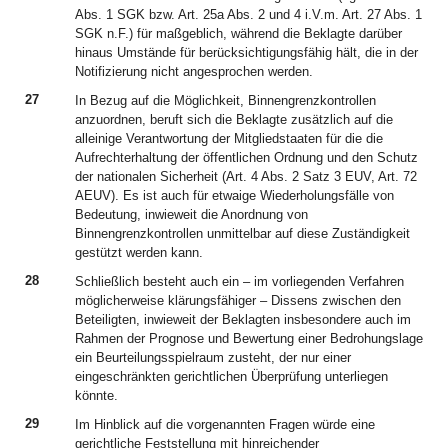
Abs. 1 SGK bzw. Art. 25a Abs. 2 und 4 i.V.m. Art. 27 Abs. 1
SGK n.F.) für maßgeblich, während die Beklagte darüber
hinaus Umstände für berücksichtigungsfähig hält, die in der
Notifizierung nicht angesprochen werden.
27
In Bezug auf die Möglichkeit, Binnengrenzkontrollen
anzuordnen, beruft sich die Beklagte zusätzlich auf die
alleinige Verantwortung der Mitgliedstaaten für die die
Aufrechterhaltung der öffentlichen Ordnung und den Schutz
der nationalen Sicherheit (Art. 4 Abs. 2 Satz 3 EUV, Art. 72
AEUV). Es ist auch für etwaige Wiederholungsfälle von
Bedeutung, inwieweit die Anordnung von
Binnengrenzkontrollen unmittelbar auf diese Zuständigkeit
gestützt werden kann.
28
Schließlich besteht auch ein – im vorliegenden Verfahren
möglicherweise klärungsfähiger – Dissens zwischen den
Beteiligten, inwieweit der Beklagten insbesondere auch im
Rahmen der Prognose und Bewertung einer Bedrohungslage
ein Beurteilungsspielraum zusteht, der nur einer
eingeschränkten gerichtlichen Überprüfung unterliegen
könnte.
29
Im Hinblick auf die vorgenannten Fragen würde eine
gerichtliche Feststellung mit hinreichender