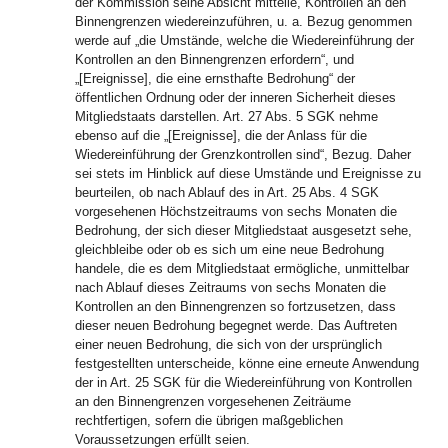
der Kommission seine Absicht mitteile, Kontrollen an den
Binnengrenzen wiedereinzuführen, u. a. Bezug genommen
werde auf „die Umstände, welche die Wiedereinführung der
Kontrollen an den Binnengrenzen erfordern“, und
„[Ereignisse], die eine ernsthafte Bedrohung“ der
öffentlichen Ordnung oder der inneren Sicherheit dieses
Mitgliedstaats darstellen. Art. 27 Abs. 5 SGK nehme
ebenso auf die „[Ereignisse], die der Anlass für die
Wiedereinführung der Grenzkontrollen sind“, Bezug. Daher
sei stets im Hinblick auf diese Umstände und Ereignisse zu
beurteilen, ob nach Ablauf des in Art. 25 Abs. 4 SGK
vorgesehenen Höchstzeitraums von sechs Monaten die
Bedrohung, der sich dieser Mitgliedstaat ausgesetzt sehe,
gleichbleibe oder ob es sich um eine neue Bedrohung
handele, die es dem Mitgliedstaat ermögliche, unmittelbar
nach Ablauf dieses Zeitraums von sechs Monaten die
Kontrollen an den Binnengrenzen so fortzusetzen, dass
dieser neuen Bedrohung begegnet werde. Das Auftreten
einer neuen Bedrohung, die sich von der ursprünglich
festgestellten unterscheide, könne eine erneute Anwendung
der in Art. 25 SGK für die Wiedereinführung von Kontrollen
an den Binnengrenzen vorgesehenen Zeiträume
rechtfertigen, sofern die übrigen maßgeblichen
Voraussetzungen erfüllt seien.