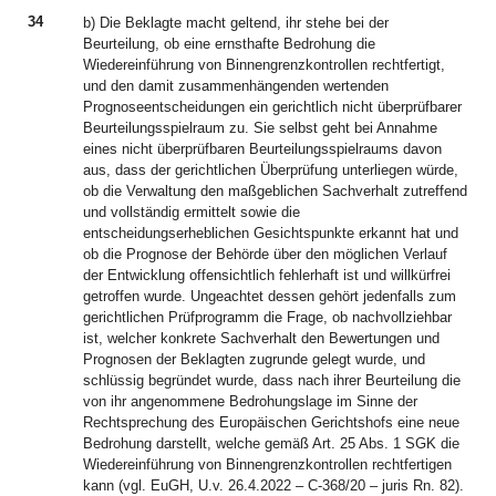
34
b) Die Beklagte macht geltend, ihr stehe bei der
Beurteilung, ob eine ernsthafte Bedrohung die
Wiedereinführung von Binnengrenzkontrollen rechtfertigt,
und den damit zusammenhängenden wertenden
Prognoseentscheidungen ein gerichtlich nicht überprüfbarer
Beurteilungsspielraum zu. Sie selbst geht bei Annahme
eines nicht überprüfbaren Beurteilungsspielraums davon
aus, dass der gerichtlichen Überprüfung unterliegen würde,
ob die Verwaltung den maßgeblichen Sachverhalt zutreffend
und vollständig ermittelt sowie die
entscheidungserheblichen Gesichtspunkte erkannt hat und
ob die Prognose der Behörde über den möglichen Verlauf
der Entwicklung offensichtlich fehlerhaft ist und willkürfrei
getroffen wurde. Ungeachtet dessen gehört jedenfalls zum
gerichtlichen Prüfprogramm die Frage, ob nachvollziehbar
ist, welcher konkrete Sachverhalt den Bewertungen und
Prognosen der Beklagten zugrunde gelegt wurde, und
schlüssig begründet wurde, dass nach ihrer Beurteilung die
von ihr angenommene Bedrohungslage im Sinne der
Rechtsprechung des Europäischen Gerichtshofs eine neue
Bedrohung darstellt, welche gemäß Art. 25 Abs. 1 SGK die
Wiedereinführung von Binnengrenzkontrollen rechtfertigen
kann (vgl. EuGH, U.v. 26.4.2022 – C-368/20 – juris Rn. 82).