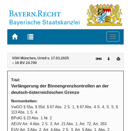
Zur
Zur
Toggle
Startseite
Trefferliste
navigati
von
der
BAYERN.RECHT
letzten
Navigation
Inhalt
VGH München, Urteil v. 17.03.2025
Download
Druck
Suche
– 10 BV 24.700
Titel:
Verlängerung der Binnengrenzkontrollen an der
deutsch-österreichischen Grenze
Normenketten:
VwGO § 55a, § 55d, § 67 Abs. 2 S. 1, § 67 Abs. 4 S. 4, S. 5, §
113 Abs. 1 S. 4
BPolG § 23 Abs. 1 Nr. 2
AEUV Art. 4 Abs. 2 S. 3, Art. 21 Abs. 1, Art. 72, Art. 263
EUV Art. 3 Abs. 2, Art. 4 Abs. 2 S. 3, Art. 5 Abs. 1, Abs. 2