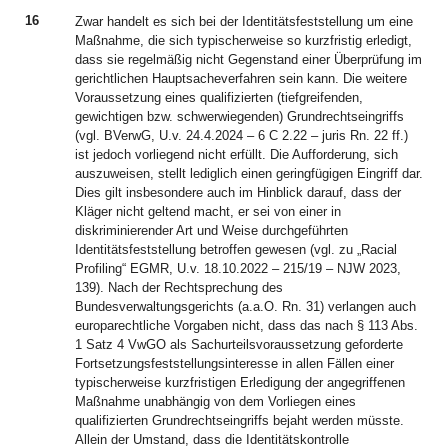
16
Zwar handelt es sich bei der Identitätsfeststellung um eine
Maßnahme, die sich typischerweise so kurzfristig erledigt,
dass sie regelmäßig nicht Gegenstand einer Überprüfung im
gerichtlichen Hauptsacheverfahren sein kann. Die weitere
Voraussetzung eines qualifizierten (tiefgreifenden,
gewichtigen bzw. schwerwiegenden) Grundrechtseingriffs
(vgl. BVerwG, U.v. 24.4.2024 – 6 C 2.22 – juris Rn. 22 ff.)
ist jedoch vorliegend nicht erfüllt. Die Aufforderung, sich
auszuweisen, stellt lediglich einen geringfügigen Eingriff dar.
Dies gilt insbesondere auch im Hinblick darauf, dass der
Kläger nicht geltend macht, er sei von einer in
diskriminierender Art und Weise durchgeführten
Identitätsfeststellung betroffen gewesen (vgl. zu „Racial
Profiling“ EGMR, U.v. 18.10.2022 – 215/19 – NJW 2023,
139). Nach der Rechtsprechung des
Bundesverwaltungsgerichts (a.a.O. Rn. 31) verlangen auch
europarechtliche Vorgaben nicht, dass das nach § 113 Abs.
1 Satz 4 VwGO als Sachurteilsvoraussetzung geforderte
Fortsetzungsfeststellungsinteresse in allen Fällen einer
typischerweise kurzfristigen Erledigung der angegriffenen
Maßnahme unabhängig von dem Vorliegen eines
qualifizierten Grundrechtseingriffs bejaht werden müsste.
Allein der Umstand, dass die Identitätskontrolle