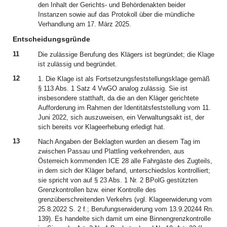
den Inhalt der Gerichts- und Behördenakten beider
Instanzen sowie auf das Protokoll über die mündliche
Verhandlung am 17. März 2025.
Entscheidungsgründe
11
Die zulässige Berufung des Klägers ist begründet; die Klage
ist zulässig und begründet.
12
1. Die Klage ist als Fortsetzungsfeststellungsklage gemäß
§ 113 Abs. 1 Satz 4 VwGO analog zulässig. Sie ist
insbesondere statthaft, da die an den Kläger gerichtete
Aufforderung im Rahmen der Identitätsfeststellung vom 11.
Juni 2022, sich auszuweisen, ein Verwaltungsakt ist, der
sich bereits vor Klageerhebung erledigt hat.
13
Nach Angaben der Beklagten wurden an diesem Tag im
zwischen Passau und Plattling verkehrenden, aus
Österreich kommenden ICE 28 alle Fahrgäste des Zugteils,
in dem sich der Kläger befand, unterschiedslos kontrolliert;
sie spricht von auf § 23 Abs. 1 Nr. 2 BPolG gestützten
Grenzkontrollen bzw. einer Kontrolle des
grenzüberschreitenden Verkehrs (vgl. Klageerwiderung vom
25.8.2022 S. 2 f.; Berufungserwiderung vom 13.9.20244 Rn.
139). Es handelte sich damit um eine Binnengrenzkontrolle