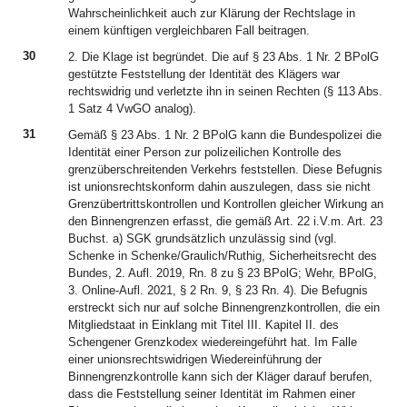
Wahrscheinlichkeit auch zur Klärung der Rechtslage in
einem künftigen vergleichbaren Fall beitragen.
30
2. Die Klage ist begründet. Die auf § 23 Abs. 1 Nr. 2 BPolG
gestützte Feststellung der Identität des Klägers war
rechtswidrig und verletzte ihn in seinen Rechten (§ 113 Abs.
1 Satz 4 VwGO analog).
31
Gemäß § 23 Abs. 1 Nr. 2 BPolG kann die Bundespolizei die
Identität einer Person zur polizeilichen Kontrolle des
grenzüberschreitenden Verkehrs feststellen. Diese Befugnis
ist unionsrechtskonform dahin auszulegen, dass sie nicht
Grenzübertrittskontrollen und Kontrollen gleicher Wirkung an
den Binnengrenzen erfasst, die gemäß Art. 22 i.V.m. Art. 23
Buchst. a) SGK grundsätzlich unzulässig sind (vgl.
Schenke in Schenke/Graulich/Ruthig, Sicherheitsrecht des
Bundes, 2. Aufl. 2019, Rn. 8 zu § 23 BPolG; Wehr, BPolG,
3. Online-Aufl. 2021, § 2 Rn. 9, § 23 Rn. 4). Die Befugnis
erstreckt sich nur auf solche Binnengrenzkontrollen, die ein
Mitgliedstaat in Einklang mit Titel III. Kapitel II. des
Schengener Grenzkodex wiedereingeführt hat. Im Falle
einer unionsrechtswidrigen Wiedereinführung der
Binnengrenzkontrolle kann sich der Kläger darauf berufen,
dass die Feststellung seiner Identität im Rahmen einer