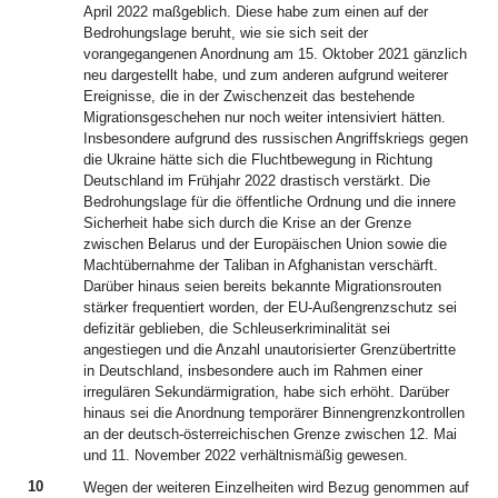
April 2022 maßgeblich. Diese habe zum einen auf der
Bedrohungslage beruht, wie sie sich seit der
vorangegangenen Anordnung am 15. Oktober 2021 gänzlich
neu dargestellt habe, und zum anderen aufgrund weiterer
Ereignisse, die in der Zwischenzeit das bestehende
Migrationsgeschehen nur noch weiter intensiviert hätten.
Insbesondere aufgrund des russischen Angriffskriegs gegen
die Ukraine hätte sich die Fluchtbewegung in Richtung
Deutschland im Frühjahr 2022 drastisch verstärkt. Die
Bedrohungslage für die öffentliche Ordnung und die innere
Sicherheit habe sich durch die Krise an der Grenze
zwischen Belarus und der Europäischen Union sowie die
Machtübernahme der Taliban in Afghanistan verschärft.
Darüber hinaus seien bereits bekannte Migrationsrouten
stärker frequentiert worden, der EU-Außengrenzschutz sei
defizitär geblieben, die Schleuserkriminalität sei
angestiegen und die Anzahl unautorisierter Grenzübertritte
in Deutschland, insbesondere auch im Rahmen einer
irregulären Sekundärmigration, habe sich erhöht. Darüber
hinaus sei die Anordnung temporärer Binnengrenzkontrollen
an der deutsch-österreichischen Grenze zwischen 12. Mai
und 11. November 2022 verhältnismäßig gewesen.
10
Wegen der weiteren Einzelheiten wird Bezug genommen auf