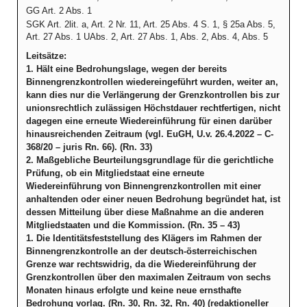
GG Art. 2 Abs. 1
SGK Art. 2lit. a, Art. 2 Nr. 11, Art. 25 Abs. 4 S. 1, § 25a Abs. 5,
Art. 27 Abs. 1 UAbs. 2, Art. 27 Abs. 1, Abs. 2, Abs. 4, Abs. 5
Leitsätze:
1. Hält eine Bedrohungslage, wegen der bereits
Binnengrenzkontrollen wiedereingeführt wurden, weiter an,
kann dies nur die Verlängerung der Grenzkontrollen bis zur
unionsrechtlich zulässigen Höchstdauer rechtfertigen, nicht
dagegen eine erneute Wiedereinführung für einen darüber
hinausreichenden Zeitraum (vgl. EuGH, U.v. 26.4.2022 – C-
368/20 – juris Rn. 66). (Rn. 33)
2. Maßgebliche Beurteilungsgrundlage für die gerichtliche
Prüfung, ob ein Mitgliedstaat eine erneute
Wiedereinführung von Binnengrenzkontrollen mit einer
anhaltenden oder einer neuen Bedrohung begründet hat, ist
dessen Mitteilung über diese Maßnahme an die anderen
Mitgliedstaaten und die Kommission. (Rn. 35 – 43)
1. Die Identitätsfeststellung des Klägers im Rahmen der
Binnengrenzkontrolle an der deutsch-österreichischen
Grenze war rechtswidrig, da die Wiedereinführung der
Grenzkontrollen über den maximalen Zeitraum von sechs
Monaten hinaus erfolgte und keine neue ernsthafte
Bedrohung vorlag. (Rn. 30, Rn. 32, Rn. 40) (redaktioneller