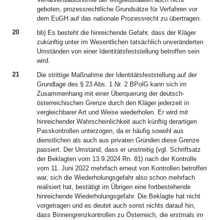
geboten, prozessrechtliche Grundsätze für Verfahren vor
dem EuGH auf das nationale Prozessrecht zu übertragen.
20
bb) Es besteht die hinreichende Gefahr, dass der Kläger
zukünftig unter im Wesentlichen tatsächlich unveränderten
Umständen von einer Identitätsfeststellung betroffen sein
wird.
21
Die strittige Maßnahme der Identitätsfeststellung auf der
Grundlage des § 23 Abs. 1 Nr. 2 BPolG kann sich im
Zusammenhang mit einer Überquerung der deutsch-
österreichischen Grenze durch den Kläger jederzeit in
vergleichbarer Art und Weise wiederholen. Er wird mit
hinreichender Wahrscheinlichkeit auch künftig derartigen
Passkontrollen unterzogen, da er häufig sowohl aus
dienstlichen als auch aus privaten Gründen diese Grenze
passiert. Der Umstand, dass er unstreitig (vgl. Schriftsatz
der Beklagten vom 13.9.2024 Rn. 81) nach der Kontrolle
vom 11. Juni 2022 mehrfach erneut von Kontrollen betroffen
war, sich die Wiederholungsgefahr also schon mehrfach
realisiert hat, bestätigt im Übrigen eine fortbestehende
hinreichende Wiederholungsgefahr. Die Beklagte hat nicht
vorgetragen und es deutet auch sonst nichts darauf hin,
dass Binnengrenzkontrollen zu Österreich, die erstmals im