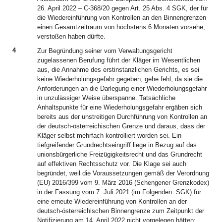
26. April 2022 – C-368/20 gegen Art. 25 Abs. 4 SGK, der für
die Wiedereinführung von Kontrollen an den Binnengrenzen
einen Gesamtzeitraum von höchstens 6 Monaten vorsehe,
verstoßen haben dürfte.
4
Zur Begründung seiner vom Verwaltungsgericht
zugelassenen Berufung führt der Kläger im Wesentlichen
aus, die Annahme des erstinstanzlichen Gerichts, es sei
keine Wiederholungsgefahr gegeben, gehe fehl, da sie die
Anforderungen an die Darlegung einer Wiederholungsgefahr
in unzulässiger Weise überspanne. Tatsächliche
Anhaltspunkte für eine Wiederholungsgefahr ergäben sich
bereits aus der unstreitigen Durchführung von Kontrollen an
der deutsch-österreichischen Grenze und daraus, dass der
Kläger selbst mehrfach kontrolliert worden sei. Ein
tiefgreifender Grundrechtseingriff liege in Bezug auf das
unionsbürgerliche Freizügigkeitsrecht und das Grundrecht
auf effektiven Rechtsschutz vor. Die Klage sei auch
begründet, weil die Voraussetzungen gemäß der Verordnung
(EU) 2016/399 vom 9. März 2016 (Schengener Grenzkodex)
in der Fassung vom 7. Juli 2021 (im Folgenden: SGK) für
eine erneute Wiedereinführung von Kontrollen an der
deutsch-österreichischen Binnengrenze zum Zeitpunkt der
Notifizierung am 14. April 2022 nicht vorgelegen hätten;