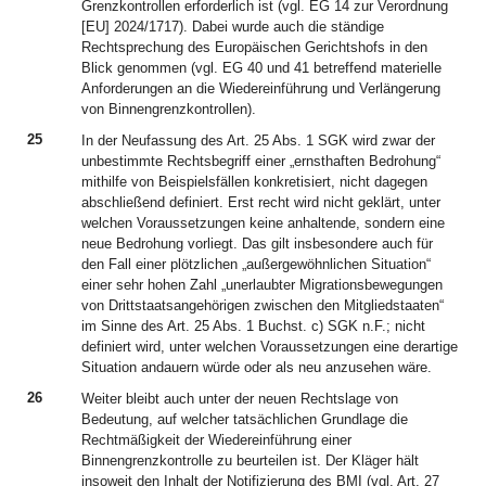
Grenzkontrollen erforderlich ist (vgl. EG 14 zur Verordnung
[EU] 2024/1717). Dabei wurde auch die ständige
Rechtsprechung des Europäischen Gerichtshofs in den
Blick genommen (vgl. EG 40 und 41 betreffend materielle
Anforderungen an die Wiedereinführung und Verlängerung
von Binnengrenzkontrollen).
25
In der Neufassung des Art. 25 Abs. 1 SGK wird zwar der
unbestimmte Rechtsbegriff einer „ernsthaften Bedrohung“
mithilfe von Beispielsfällen konkretisiert, nicht dagegen
abschließend definiert. Erst recht wird nicht geklärt, unter
welchen Voraussetzungen keine anhaltende, sondern eine
neue Bedrohung vorliegt. Das gilt insbesondere auch für
den Fall einer plötzlichen „außergewöhnlichen Situation“
einer sehr hohen Zahl „unerlaubter Migrationsbewegungen
von Drittstaatsangehörigen zwischen den Mitgliedstaaten“
im Sinne des Art. 25 Abs. 1 Buchst. c) SGK n.F.; nicht
definiert wird, unter welchen Voraussetzungen eine derartige
Situation andauern würde oder als neu anzusehen wäre.
26
Weiter bleibt auch unter der neuen Rechtslage von
Bedeutung, auf welcher tatsächlichen Grundlage die
Rechtmäßigkeit der Wiedereinführung einer
Binnengrenzkontrolle zu beurteilen ist. Der Kläger hält
insoweit den Inhalt der Notifizierung des BMI (vgl. Art. 27