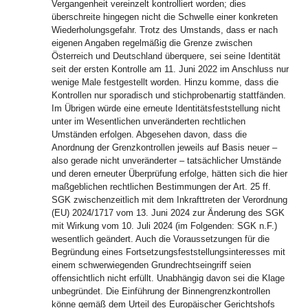
Vergangenheit vereinzelt kontrolliert worden; dies
überschreite hingegen nicht die Schwelle einer konkreten
Wiederholungsgefahr. Trotz des Umstands, dass er nach
eigenen Angaben regelmäßig die Grenze zwischen
Österreich und Deutschland überquere, sei seine Identität
seit der ersten Kontrolle am 11. Juni 2022 im Anschluss nur
wenige Male festgestellt worden. Hinzu komme, dass die
Kontrollen nur sporadisch und stichprobenartig stattfänden.
Im Übrigen würde eine erneute Identitätsfeststellung nicht
unter im Wesentlichen unveränderten rechtlichen
Umständen erfolgen. Abgesehen davon, dass die
Anordnung der Grenzkontrollen jeweils auf Basis neuer –
also gerade nicht unveränderter – tatsächlicher Umstände
und deren erneuter Überprüfung erfolge, hätten sich die hier
maßgeblichen rechtlichen Bestimmungen der Art. 25 ff.
SGK zwischenzeitlich mit dem Inkrafttreten der Verordnung
(EU) 2024/1717 vom 13. Juni 2024 zur Änderung des SGK
mit Wirkung vom 10. Juli 2024 (im Folgenden: SGK n.F.)
wesentlich geändert. Auch die Voraussetzungen für die
Begründung eines Fortsetzungsfeststellungsinteresses mit
einem schwerwiegenden Grundrechtseingriff seien
offensichtlich nicht erfüllt. Unabhängig davon sei die Klage
unbegründet. Die Einführung der Binnengrenzkontrollen
könne gemäß dem Urteil des Europäischer Gerichtshofs