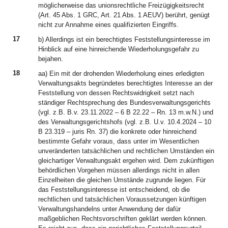
möglicherweise das unionsrechtliche Freizügigkeitsrecht
(Art. 45 Abs. 1 GRC, Art. 21 Abs. 1 AEUV) berührt, genügt
nicht zur Annahme eines qualifizierten Eingriffs.
17
b) Allerdings ist ein berechtigtes Feststellungsinteresse im
Hinblick auf eine hinreichende Wiederholungsgefahr zu
bejahen.
18
aa) Ein mit der drohenden Wiederholung eines erledigten
Verwaltungsakts begründetes berechtigtes Interesse an der
Feststellung von dessen Rechtswidrigkeit setzt nach
ständiger Rechtsprechung des Bundesverwaltungsgerichts
(vgl. z.B. B.v. 23.11.2022 – 6 B 22.22 – Rn. 13 m.w.N.) und
des Verwaltungsgerichtshofs (vgl. z.B. U.v. 10.4.2024 – 10
B 23.319 – juris Rn. 37) die konkrete oder hinreichend
bestimmte Gefahr voraus, dass unter im Wesentlichen
unveränderten tatsächlichen und rechtlichen Umständen ein
gleichartiger Verwaltungsakt ergehen wird. Dem zukünftigen
behördlichen Vorgehen müssen allerdings nicht in allen
Einzelheiten die gleichen Umstände zugrunde liegen. Für
das Feststellungsinteresse ist entscheidend, ob die
rechtlichen und tatsächlichen Voraussetzungen künftigen
Verwaltungshandelns unter Anwendung der dafür
maßgeblichen Rechtsvorschriften geklärt werden können.