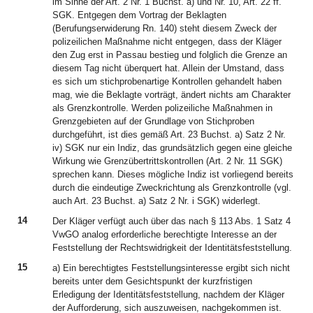
im Sinne der Art. 2 Nr. 1 Buchst. a) und Nr. 10, Art. 22 ff.
SGK. Entgegen dem Vortrag der Beklagten
(Berufungserwiderung Rn. 140) steht diesem Zweck der
polizeilichen Maßnahme nicht entgegen, dass der Kläger
den Zug erst in Passau bestieg und folglich die Grenze an
diesem Tag nicht überquert hat. Allein der Umstand, dass
es sich um stichprobenartige Kontrollen gehandelt haben
mag, wie die Beklagte vorträgt, ändert nichts am Charakter
als Grenzkontrolle. Werden polizeiliche Maßnahmen in
Grenzgebieten auf der Grundlage von Stichproben
durchgeführt, ist dies gemäß Art. 23 Buchst. a) Satz 2 Nr.
iv) SGK nur ein Indiz, das grundsätzlich gegen eine gleiche
Wirkung wie Grenzübertrittskontrollen (Art. 2 Nr. 11 SGK)
sprechen kann. Dieses mögliche Indiz ist vorliegend bereits
durch die eindeutige Zweckrichtung als Grenzkontrolle (vgl.
auch Art. 23 Buchst. a) Satz 2 Nr. i SGK) widerlegt.
14
Der Kläger verfügt auch über das nach § 113 Abs. 1 Satz 4
VwGO analog erforderliche berechtigte Interesse an der
Feststellung der Rechtswidrigkeit der Identitätsfeststellung.
15
a) Ein berechtigtes Feststellungsinteresse ergibt sich nicht
bereits unter dem Gesichtspunkt der kurzfristigen
Erledigung der Identitätsfeststellung, nachdem der Kläger
der Aufforderung, sich auszuweisen, nachgekommen ist.