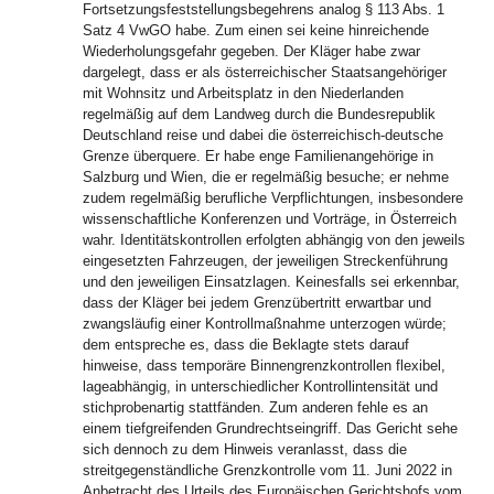
Fortsetzungsfeststellungsbegehrens analog § 113 Abs. 1
Satz 4 VwGO habe. Zum einen sei keine hinreichende
Wiederholungsgefahr gegeben. Der Kläger habe zwar
dargelegt, dass er als österreichischer Staatsangehöriger
mit Wohnsitz und Arbeitsplatz in den Niederlanden
regelmäßig auf dem Landweg durch die Bundesrepublik
Deutschland reise und dabei die österreichisch-deutsche
Grenze überquere. Er habe enge Familienangehörige in
Salzburg und Wien, die er regelmäßig besuche; er nehme
zudem regelmäßig berufliche Verpflichtungen, insbesondere
wissenschaftliche Konferenzen und Vorträge, in Österreich
wahr. Identitätskontrollen erfolgten abhängig von den jeweils
eingesetzten Fahrzeugen, der jeweiligen Streckenführung
und den jeweiligen Einsatzlagen. Keinesfalls sei erkennbar,
dass der Kläger bei jedem Grenzübertritt erwartbar und
zwangsläufig einer Kontrollmaßnahme unterzogen würde;
dem entspreche es, dass die Beklagte stets darauf
hinweise, dass temporäre Binnengrenzkontrollen flexibel,
lageabhängig, in unterschiedlicher Kontrollintensität und
stichprobenartig stattfänden. Zum anderen fehle es an
einem tiefgreifenden Grundrechtseingriff. Das Gericht sehe
sich dennoch zu dem Hinweis veranlasst, dass die
streitgegenständliche Grenzkontrolle vom 11. Juni 2022 in
Anbetracht des Urteils des Europäischen Gerichtshofs vom