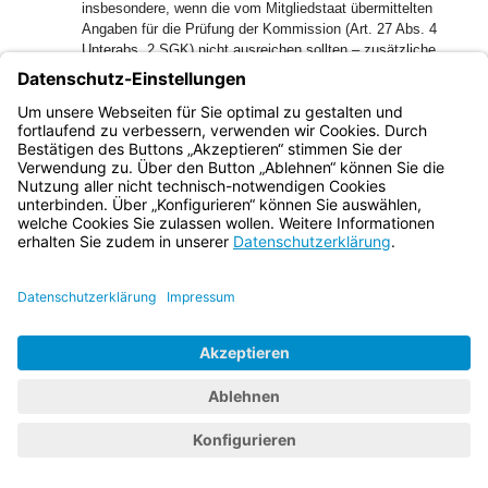
insbesondere, wenn die vom Mitgliedstaat übermittelten
Angaben für die Prüfung der Kommission (Art. 27 Abs. 4
Unterabs. 2 SGK) nicht ausreichen sollten – zusätzliche
Informationen anzufordern. Dieses Informationsverlangen
betrifft die vom Mitgliedstaat mitgeteilte beabsichtigte
Entscheidung; es beinhaltet nicht die Aufforderung an den
Mitgliedstaat, diese Entscheidung abzuändern bzw. neu zu
begründen. Im Übrigen heißt es auch in Erwägungsgrund Nr.
44 der Verordnung (EU) 2024/1717, der Meldung, die von
den Mitgliedstaaten zu übermitteln sei, sollte eine
ausschlaggebende Bedeutung zukommen, wenn es darum
gehe, die Einhaltung der Kriterien und Bedingungen für die
vorübergehende Wiedereinführung von Kontrollen an den
Binnengrenzen zu beurteilen.
37
Erst recht können Gründe nicht erstmals in einem
nachfolgenden Gerichtsverfahren vor dem Europäischen
Gerichtshof oder einem nationalen Gericht nachgeschoben
werden, die nicht bereits Gegenstand des Verfahrens
gemäß Art. 27 SGK gewesen sind.
38
Dafür, dass Prüfungsmaßstab für die Rechtmäßigkeit der
Einführung von Binnengrenzen allein die in der Mitteilung
nach Art. 27 Abs. 1 SGK enthaltenen Gründe sind, spricht
auch die Entscheidungspraxis des EuGH. Dessen Urteil