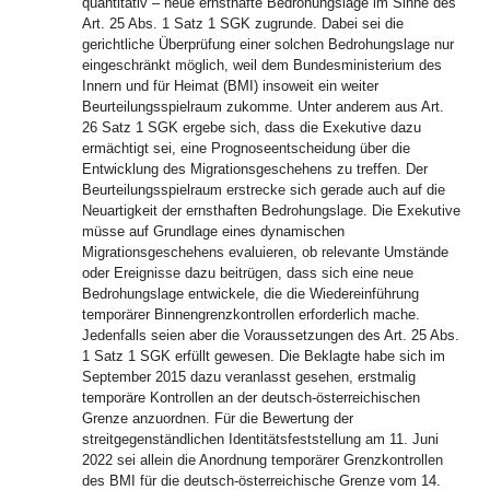
quantitativ – neue ernsthafte Bedrohungslage im Sinne des
Art. 25 Abs. 1 Satz 1 SGK zugrunde. Dabei sei die
gerichtliche Überprüfung einer solchen Bedrohungslage nur
eingeschränkt möglich, weil dem Bundesministerium des
Innern und für Heimat (BMI) insoweit ein weiter
Beurteilungsspielraum zukomme. Unter anderem aus Art.
26 Satz 1 SGK ergebe sich, dass die Exekutive dazu
ermächtigt sei, eine Prognoseentscheidung über die
Entwicklung des Migrationsgeschehens zu treffen. Der
Beurteilungsspielraum erstrecke sich gerade auch auf die
Neuartigkeit der ernsthaften Bedrohungslage. Die Exekutive
müsse auf Grundlage eines dynamischen
Migrationsgeschehens evaluieren, ob relevante Umstände
oder Ereignisse dazu beitrügen, dass sich eine neue
Bedrohungslage entwickele, die die Wiedereinführung
temporärer Binnengrenzkontrollen erforderlich mache.
Jedenfalls seien aber die Voraussetzungen des Art. 25 Abs.
1 Satz 1 SGK erfüllt gewesen. Die Beklagte habe sich im
September 2015 dazu veranlasst gesehen, erstmalig
temporäre Kontrollen an der deutsch-österreichischen
Grenze anzuordnen. Für die Bewertung der
streitgegenständlichen Identitätsfeststellung am 11. Juni
2022 sei allein die Anordnung temporärer Grenzkontrollen
des BMI für die deutsch-österreichische Grenze vom 14.