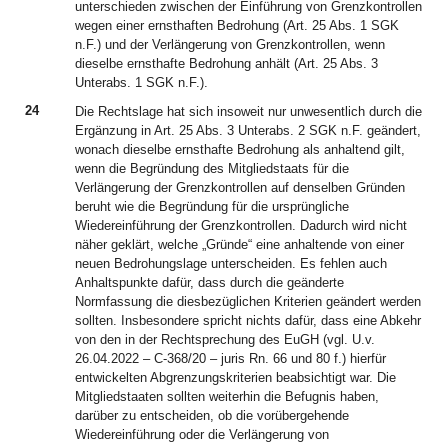
unterschieden zwischen der Einführung von Grenzkontrollen
wegen einer ernsthaften Bedrohung (Art. 25 Abs. 1 SGK
n.F.) und der Verlängerung von Grenzkontrollen, wenn
dieselbe ernsthafte Bedrohung anhält (Art. 25 Abs. 3
Unterabs. 1 SGK n.F.).
24
Die Rechtslage hat sich insoweit nur unwesentlich durch die
Ergänzung in Art. 25 Abs. 3 Unterabs. 2 SGK n.F. geändert,
wonach dieselbe ernsthafte Bedrohung als anhaltend gilt,
wenn die Begründung des Mitgliedstaats für die
Verlängerung der Grenzkontrollen auf denselben Gründen
beruht wie die Begründung für die ursprüngliche
Wiedereinführung der Grenzkontrollen. Dadurch wird nicht
näher geklärt, welche „Gründe“ eine anhaltende von einer
neuen Bedrohungslage unterscheiden. Es fehlen auch
Anhaltspunkte dafür, dass durch die geänderte
Normfassung die diesbezüglichen Kriterien geändert werden
sollten. Insbesondere spricht nichts dafür, dass eine Abkehr
von den in der Rechtsprechung des EuGH (vgl. U.v.
26.04.2022 – C-368/20 – juris Rn. 66 und 80 f.) hierfür
entwickelten Abgrenzungskriterien beabsichtigt war. Die
Mitgliedstaaten sollten weiterhin die Befugnis haben,
darüber zu entscheiden, ob die vorübergehende
Wiedereinführung oder die Verlängerung von