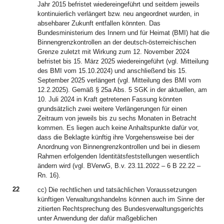
Jahr 2015 befristet wiedereingeführt und seitdem jeweils
kontinuierlich verlängert bzw. neu angeordnet wurden, in
absehbarer Zukunft entfallen könnten. Das
Bundesministerium des Innern und für Heimat (BMI) hat die
Binnengrenzkontrollen an der deutsch-österreichischen
Grenze zuletzt mit Wirkung zum 12. November 2024
befristet bis 15. März 2025 wiedereingeführt (vgl. Mitteilung
des BMI vom 15.10.2024) und anschließend bis 15.
September 2025 verlängert (vgl. Mitteilung des BMI vom
12.2.2025). Gemäß § 25a Abs. 5 SGK in der aktuellen, am
10. Juli 2024 in Kraft getretenen Fassung könnten
grundsätzlich zwei weitere Verlängerungen für einen
Zeitraum von jeweils bis zu sechs Monaten in Betracht
kommen. Es liegen auch keine Anhaltspunkte dafür vor,
dass die Beklagte künftig ihre Vorgehensweise bei der
Anordnung von Binnengrenzkontrollen und bei in diesem
Rahmen erfolgenden Identitätsfeststellungen wesentlich
ändern wird (vgl. BVerwG, B.v. 23.11.2022 – 6 B 22.22 –
Rn. 16).
22
cc) Die rechtlichen und tatsächlichen Voraussetzungen
künftigen Verwaltungshandelns können auch im Sinne der
zitierten Rechtsprechung des Bundesverwaltungsgerichts
unter Anwendung der dafür maßgeblichen