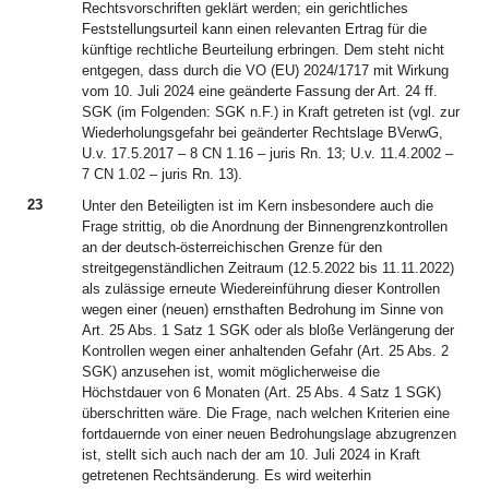
Rechtsvorschriften geklärt werden; ein gerichtliches
Feststellungsurteil kann einen relevanten Ertrag für die
künftige rechtliche Beurteilung erbringen. Dem steht nicht
entgegen, dass durch die VO (EU) 2024/1717 mit Wirkung
vom 10. Juli 2024 eine geänderte Fassung der Art. 24 ff.
SGK (im Folgenden: SGK n.F.) in Kraft getreten ist (vgl. zur
Wiederholungsgefahr bei geänderter Rechtslage BVerwG,
U.v. 17.5.2017 – 8 CN 1.16 – juris Rn. 13; U.v. 11.4.2002 –
7 CN 1.02 – juris Rn. 13).
23
Unter den Beteiligten ist im Kern insbesondere auch die
Frage strittig, ob die Anordnung der Binnengrenzkontrollen
an der deutsch-österreichischen Grenze für den
streitgegenständlichen Zeitraum (12.5.2022 bis 11.11.2022)
als zulässige erneute Wiedereinführung dieser Kontrollen
wegen einer (neuen) ernsthaften Bedrohung im Sinne von
Art. 25 Abs. 1 Satz 1 SGK oder als bloße Verlängerung der
Kontrollen wegen einer anhaltenden Gefahr (Art. 25 Abs. 2
SGK) anzusehen ist, womit möglicherweise die
Höchstdauer von 6 Monaten (Art. 25 Abs. 4 Satz 1 SGK)
überschritten wäre. Die Frage, nach welchen Kriterien eine
fortdauernde von einer neuen Bedrohungslage abzugrenzen
ist, stellt sich auch nach der am 10. Juli 2024 in Kraft
getretenen Rechtsänderung. Es wird weiterhin