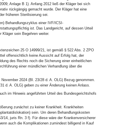
09; Anlage B 1). Anfang 2012 ließ der Kläger bei sich
erativ rückgängig gemacht wurde. Der Kläger hat eine
r früheren Sterilisierung sei.
chen) Behandlungszyklus einer IVF/ICSI-
ttungspflichtig ist. Das Landgericht, auf dessen Urteil
 Kläger sein Begehren weiter.
Aktenzeichen 25 O 14999/21, ist gemäß § 522 Abs. 2 ZPO
 offensichtlich keine Aussicht auf Erfolg hat, der
ung des Rechts noch die Sicherung einer einheitlichen
rchführung einer mündlichen Verhandlung über die
. November 2024 (Bl. 23/28 d. A. OLG) Bezug genommen.
31 d. A. OLG) geben zu einer Änderung keinen Anlass.
 auch im Hinweis angeführten Urteil des Bundesgerichtshofs
rößerung zunächst zu keiner Krankheit. Krankheiten
mplantatdislokation) sein. Um deren Behandlungskosten
/14, juris Rn. 3 f). Für diese wäre der Krankenversicherer
wenn auch die Komplikationen zumindest billigend in Kauf