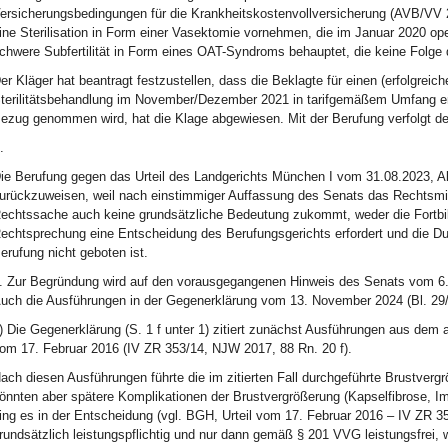
ersicherungsbedingungen für die Krankheitskostenvollversicherung (AVB/VV 20
ine Sterilisation in Form einer Vasektomie vornehmen, die im Januar 2020 op
chwere Subfertilität in Form eines OAT-Syndroms behauptet, die keine Folge de
er Kläger hat beantragt festzustellen, dass die Beklagte für einen (erfolgrei
terilitätsbehandlung im November/Dezember 2021 in tarifgemäßem Umfang ersta
ezug genommen wird, hat die Klage abgewiesen. Mit der Berufung verfolgt der
.
ie Berufung gegen das Urteil des Landgerichts München I vom 31.08.2023, 
urückzuweisen, weil nach einstimmiger Auffassung des Senats das Rechtsmittel
echtssache auch keine grundsätzliche Bedeutung zukommt, weder die Fortbild
echtsprechung eine Entscheidung des Berufungsgerichts erfordert und die Du
erufung nicht geboten ist.
. Zur Begründung wird auf den vorausgegangenen Hinweis des Senats vom 6
uch die Ausführungen in der Gegenerklärung vom 13. November 2024 (Bl. 29/
) Die Gegenerklärung (S. 1 f unter 1) zitiert zunächst Ausführungen aus dem
om 17. Februar 2016 (IV ZR 353/14, NJW 2017, 88 Rn. 20 f).
ach diesen Ausführungen führte die im zitierten Fall durchgeführte Brustverg
önnten aber spätere Komplikationen der Brustvergrößerung (Kapselfibrose, I
ing es in der Entscheidung (vgl. BGH, Urteil vom 17. Februar 2016 – IV ZR 353
rundsätzlich leistungspflichtig und nur dann gemäß § 201 VVG leistungsfrei, 