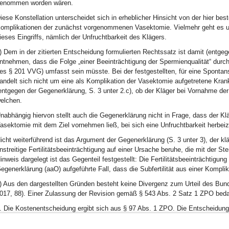
enommen worden wären.
iese Konstellation unterscheidet sich in erheblicher Hinsicht von der hier b
omplikationen der zunächst vorgenommenen Vasektomie. Vielmehr geht es um
ieses Eingriffs, nämlich der Unfruchtbarkeit des Klägers.
) Dem in der zitierten Entscheidung formulierten Rechtssatz ist damit (entgeg
ntnehmen, dass die Folge „einer Beeinträchtigung der Spermienqualität“ dur
es § 201 VVG) umfasst sein müsste. Bei der festgestellten, für eine Spont
andelt sich nicht um eine als Komplikation der Vasektomie aufgetretene Krank
entgegen der Gegenerklärung, S. 3 unter 2.c), ob der Kläger bei Vornahme de
elchen.
nabhängig hiervon stellt auch die Gegenerklärung nicht in Frage, dass der K
asektomie mit dem Ziel vornehmen ließ, bei sich eine Unfruchtbarkeit herbeiz
icht weiterführend ist das Argument der Gegenerklärung (S. 3 unter 3), der k
nstreitige Fertilitätsbeeinträchtigung auf einer Ursache beruhe, die mit der St
inweis dargelegt ist das Gegenteil festgestellt: Die Fertilitätsbeeinträchtigung 
egenerklärung (aaO) aufgeführte Fall, dass die Subfertilität aus einer Komplikatio
) Aus den dargestellten Gründen besteht keine Divergenz zum Urteil des Bu
017, 88). Einer Zulassung der Revision gemäß § 543 Abs. 2 Satz 1 ZPO bedar
. Die Kostenentscheidung ergibt sich aus § 97 Abs. 1 ZPO. Die Entscheidung z
atz 2, § 713 in Verbindung mit § 544 Abs. 2 ZPO.