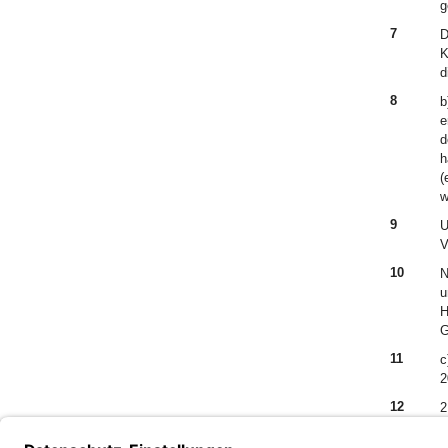
g
7
D
K
d
8
b
e
d
h
(
w
9
U
V
10
N
u
H
G
11
c
2
12
2
S