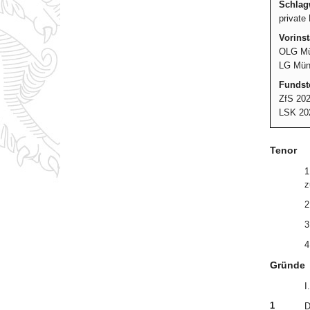
Schlag
private
Vorins
OLG Mü
LG Münc
Fundste
ZfS 202
LSK 20
Tenor
1
z
2
3
4
Gründe
I.
1
D