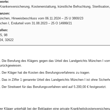
worte:
 Krankenversicherung, Kostenerstattung, künstliche Befruchtung, Sterilisation,
tanzen:
nchen, Hinweisbeschluss vom 06.11.2024 – 25 U 3800/23
hen I, Endurteil vom 31.08.2023 – 25 O 14999/21
llen:
5, 98
24, 32622
. Die Berufung des Klägers gegen das Urteil des Landgerichts München I vo
urückgewiesen.
. Der Kläger hat die Kosten des Berufungsverfahrens zu tragen.
. Das in Ziffer 1 genannte Urteil des Landgerichts München I ist ohne Sicherhei
. Der Streitwert für das Berufungsverfahren wird auf 5.200,00 € festgesetzt.
er Kläger unterhält bei der Beklagten eine private Krankheitskostenversicheru