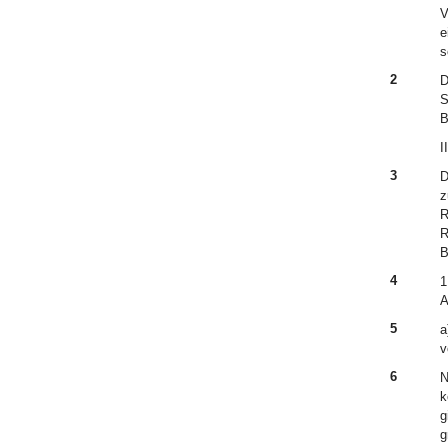
V
e
s
2
D
S
B
II
3
D
z
R
R
B
4
1
A
5
a
v
6
N
k
g
g