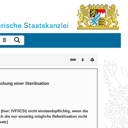
Suche ausführen
Suche zurücksetzen
Download
Drucken
hung einer Sterilisation
(hier: IVF/ICSI) nicht einstandspflichtig, wenn die
ch die nur einseitig mögliche Refertilisation nicht
satz)