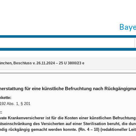
chen, Beschluss v. 26.11.2024 – 25 U 3800/23 e
erstattung für eine künstliche Befruchtung nach Rückgängigmac
kette:
92 Abs. 1, § 201
z:
vate Krankenversicherer ist für die Kosten einer künstlichen Befruchtung 
tätseinschränkung des Versicherten auf einer Sterilisation beruht, die dur
ndig rückgängig gemacht werden konnte. (Rn. 4 – 10) (redaktioneller Leit