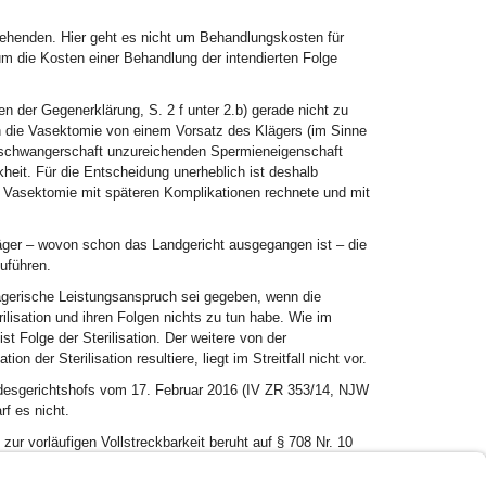
estehenden. Hier geht es nicht um Behandlungskosten für
 die Kosten einer Behandlung der intendierten Folge
en der Gegenerklärung, S. 2 f unter 2.b) gerade nicht zu
ch die Vasektomie von einem Vorsatz des Klägers (im Sinne
anschwangerschaft unzureichenden Spermieneigenschaft
heit. Für die Entscheidung unerheblich ist deshalb
r Vasektomie mit späteren Komplikationen rechnete und mit
läger – wovon schon das Landgericht ausgegangen ist – die
uführen.
lägerische Leistungsanspruch sei gegeben, wenn die
erilisation und ihren Folgen nichts zu tun habe. Wie im
ist Folge der Sterilisation. Der weitere von der
n der Sterilisation resultiere, liegt im Streitfall nicht vor.
ndesgerichtshofs vom 17. Februar 2016 (IV ZR 353/14, NJW
f es nicht.
ur vorläufigen Vollstreckbarkeit beruht auf § 708 Nr. 10