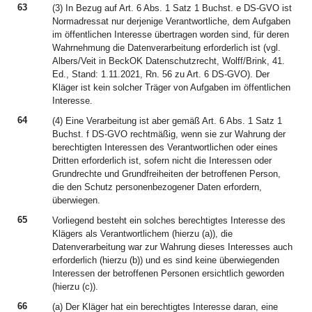
63
(3) In Bezug auf Art. 6 Abs. 1 Satz 1 Buchst. e DS-GVO ist
Normadressat nur derjenige Verantwortliche, dem Aufgaben
im öffentlichen Interesse übertragen worden sind, für deren
Wahrnehmung die Datenverarbeitung erforderlich ist (vgl.
Albers/Veit in BeckOK Datenschutzrecht, Wolff/Brink, 41.
Ed., Stand: 1.11.2021, Rn. 56 zu Art. 6 DS-GVO). Der
Kläger ist kein solcher Träger von Aufgaben im öffentlichen
Interesse.
64
(4) Eine Verarbeitung ist aber gemäß Art. 6 Abs. 1 Satz 1
Buchst. f DS-GVO rechtmäßig, wenn sie zur Wahrung der
berechtigten Interessen des Verantwortlichen oder eines
Dritten erforderlich ist, sofern nicht die Interessen oder
Grundrechte und Grundfreiheiten der betroffenen Person,
die den Schutz personenbezogener Daten erfordern,
überwiegen.
65
Vorliegend besteht ein solches berechtigtes Interesse des
Klägers als Verantwortlichem (hierzu (a)), die
Datenverarbeitung war zur Wahrung dieses Interesses auch
erforderlich (hierzu (b)) und es sind keine überwiegenden
Interessen der betroffenen Personen ersichtlich geworden
(hierzu (c)).
66
(a) Der Kläger hat ein berechtigtes Interesse daran, eine