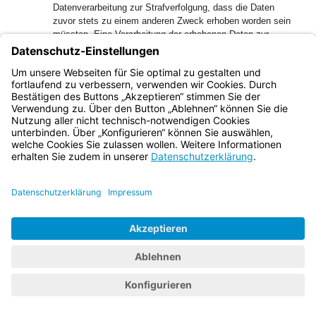
Datenverarbeitung zur Strafverfolgung, dass die Daten
zuvor stets zu einem anderen Zweck erhoben worden sein
müssten. Eine Verarbeitung der erhobenen Daten zur
unmittelbaren Anzeigenerstattung wäre stets nicht
gerechtfertigt. Eine derartige Begrenzung der zulässigen
Datenverarbeitung zur Erteilung von Hinweisen im Bereich
der Strafverfolgung entspricht nicht dem weiten Begriff des
berechtigten Interesses und wäre darüber hinaus
widersinnig.
71
Selbst wenn mit der Ansicht der Beklagten davon
auszugehen wäre, dass sich Satz 9 des Erwägungsgrundes
50 der DS-GVO unmittelbar nur auf
Zweckänderungskonstellationen beziehen würde, könnte
ihm jedenfalls darüber hinaus der allgemeine
Rechtsgedanke entnommen werden, dass
Datenverarbeitungen, die dazu erforderlich sind,
zuständigen Behörden Hinweise auf begangene Straftaten
zu geben, als berechtigtes Interesse des Verantwortlichen
gelten sollten. Aus dem Satz 9 des Erwägungsgrundes 50
der DS-GVO folgt also, dass es als ein berechtigtes
Interesse des Verantwortlichen an einer Datenverarbeitung
im Anwendungsbereich der DSGVO verstanden werden
kann, wenn die Datenverarbeitung dem Hinweis der