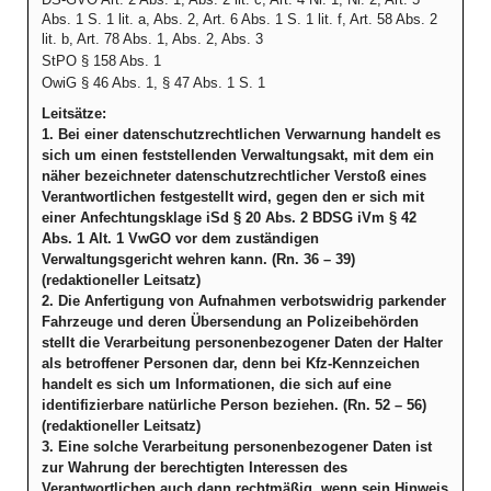
Abs. 1 S. 1 lit. a, Abs. 2, Art. 6 Abs. 1 S. 1 lit. f, Art. 58 Abs. 2
lit. b, Art. 78 Abs. 1, Abs. 2, Abs. 3
StPO § 158 Abs. 1
OwiG § 46 Abs. 1, § 47 Abs. 1 S. 1
Leitsätze:
1. Bei einer datenschutzrechtlichen Verwarnung handelt es
sich um einen feststellenden Verwaltungsakt, mit dem ein
näher bezeichneter datenschutzrechtlicher Verstoß eines
Verantwortlichen festgestellt wird, gegen den er sich mit
einer Anfechtungsklage iSd § 20 Abs. 2 BDSG iVm § 42
Abs. 1 Alt. 1 VwGO vor dem zuständigen
Verwaltungsgericht wehren kann. (Rn. 36 – 39)
(redaktioneller Leitsatz)
2. Die Anfertigung von Aufnahmen verbotswidrig parkender
Fahrzeuge und deren Übersendung an Polizeibehörden
stellt die Verarbeitung personenbezogener Daten der Halter
als betroffener Personen dar, denn bei Kfz-Kennzeichen
handelt es sich um Informationen, die sich auf eine
identifizierbare natürliche Person beziehen. (Rn. 52 – 56)
(redaktioneller Leitsatz)
3. Eine solche Verarbeitung personenbezogener Daten ist
zur Wahrung der berechtigten Interessen des
Verantwortlichen auch dann rechtmäßig, wenn sein Hinweis