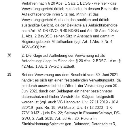
Verfahren nach § 20 Abs. 1 Satz 1 BDSG - wie hier - das
Verwaltungsgericht örtlich zuständig, in dessen Bezirk die
Aufsichtsbehörde ihren Sitz hat. Mithin ist das
Verwaltungsgericht Ansbach das sachlich und örtlich
zuständige Gericht, da der Beklagte als Aufsichtsbehörde
nach Art. 51 DS-GVO, § 40 BDSG und Art. 18 Abs. 1 Satz
1, Abs. 2 BayDSG seinen Sitz in Ansbach und damit im
Regierungsbezirk Mittelfranken (vgl. Art. 1 Abs. 2 Nr. 4
AGVwGO) hat.
38
2. Die Klage auf Aufhebung der Verwarnung ist als
Anfechtungsklage im Sinne des § 20 Abs. 2 BDSG i.V.m. §
42 Abs. 1 Alt. 1 VwGO statthaft.
39
Bei der Verwarnung aus dem Bescheid vom 30. Juni 2021
handelt es sich um einen feststellenden Verwaltungsakt, da
hierdurch ausweislich der Ziffer I. der Verwarnung vom 30.
Juni 2021 durch den Beklagten ein näher bezeichneter
datenschutzrechtlicher Verstoß des Klägers festgestellt
worden ist (vgl. auch VG Hannover, U.v. 27.11.2019 - 10 A
820/19 - juris Rn. 19; VG Mainz, U.v. 17.12.2020 - 1 K
778/19.MZ - juris Rn. 22; Selmayr in Ehmann/Selmayr, DS-
GVO, 2. Aufl. 2018, Art. 58 Rn. 20; Polenz in
Simitis/Hornung/Spiecker gen. Döhmann, DatenschutzR,