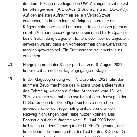
der dem Beklagten vorliegenden OWi-Anzeigen nicht selbst
betroffen gewesen (Art. 6 Abs. 1 Buchst. a und f DS-GVO).
Auf den meisten Aufnahmen sei ein Verstoß zwar
erkennbar, ein berechtigtes Verfolgungsinteresse des
Klägers habe aber nicht bestanden, da die Fahrzeuge meist
im Straßenraum geparkt gewesen seien und für Fußgänger
keine Gefährdung dargestellt hätten, oder aber so abgestellt
gewesen wären, dass ein Vorbeikommen ohne Gefährdung
möglich gewesen sei. Ein Drittinteresse sei ebenfalls zu
verneinen.
14
Hiergegen erhob der Kläger per Fax vom 6. August 2021,
bei Gericht am selben Tag eingegangen, Klage.
15
In der Klagebegründung vom 7. Dezember 2021 führt der
nunmehr Bevollmächtigte des Klägers unter anderem aus,
das Fahrzeug, welches auf einer Aufnahme vom 15. Mai
2020 zu sehen sei, habe halbseitig auf dem Radweg in der
H.-Straße geparkt. Der Kläger sei hiervon betroffen
gewesen, da er dort regelmäßig einkaufe und er den
Radweg nicht ungehindert habe nutzen können. Das
Fahrzeug auf der Aufnahme vom 15. Juni 2020 habe
halbseitig auf dem Gehweg in der D.-Straße geparkt, dort
befinde sich der Kindergarten der Tochter des Klägers. Die