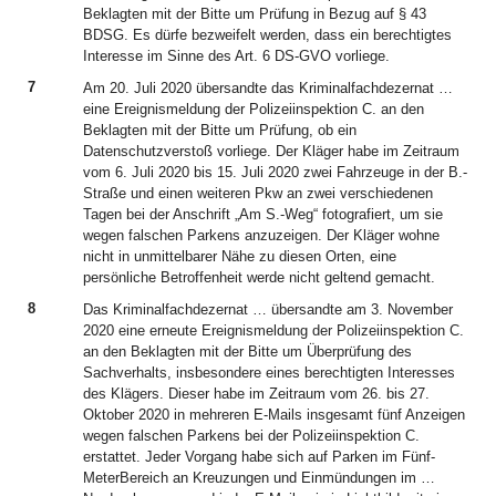
Beklagten mit der Bitte um Prüfung in Bezug auf § 43
BDSG. Es dürfe bezweifelt werden, dass ein berechtigtes
Interesse im Sinne des Art. 6 DS-GVO vorliege.
7
Am 20. Juli 2020 übersandte das Kriminalfachdezernat …
eine Ereignismeldung der Polizeiinspektion C. an den
Beklagten mit der Bitte um Prüfung, ob ein
Datenschutzverstoß vorliege. Der Kläger habe im Zeitraum
vom 6. Juli 2020 bis 15. Juli 2020 zwei Fahrzeuge in der B.-
Straße und einen weiteren Pkw an zwei verschiedenen
Tagen bei der Anschrift „Am S.-Weg“ fotografiert, um sie
wegen falschen Parkens anzuzeigen. Der Kläger wohne
nicht in unmittelbarer Nähe zu diesen Orten, eine
persönliche Betroffenheit werde nicht geltend gemacht.
8
Das Kriminalfachdezernat … übersandte am 3. November
2020 eine erneute Ereignismeldung der Polizeiinspektion C.
an den Beklagten mit der Bitte um Überprüfung des
Sachverhalts, insbesondere eines berechtigten Interesses
des Klägers. Dieser habe im Zeitraum vom 26. bis 27.
Oktober 2020 in mehreren E-Mails insgesamt fünf Anzeigen
wegen falschen Parkens bei der Polizeiinspektion C.
erstattet. Jeder Vorgang habe sich auf Parken im Fünf-
MeterBereich an Kreuzungen und Einmündungen im …