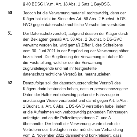
§ 40 BDSG i.V.m. Art. 18 Abs. 1 Satz 1 BayDSG.
50
Jedoch ist die Verwarnung materiell rechtswidrig, denn der
Kläger hat nicht im Sinne des Art. 58 Abs. 2 Buchst. b DS-
GVO gegen datenschutzrechtliche Vorschriften verstoßen.
51
Der Datenschutzverstoß, aufgrund dessen der Kläger durch
den Beklagten gemäß Art. 58 Abs. 2 Buchst. b DS-GVO
verwarnt worden ist, wird gemäß Ziffer I. des Schreibens
vom 30. Juni 2021 in der Begründung der Verwarnung näher
bezeichnet. Die Begründung der Verwarnung ist daher für
die Feststellung, welcher der der Verwarnung
zugrundeliegende und mit ihr festgestellte
datenschutzrechtliche Verstoß ist, heranzuziehen.
52
Demzufolge soll der datenschutzrechtliche Verstoß des
Klägers darin bestanden haben, dass er personenbezogene
Daten der Halter verbotswidrig parkender Fahrzeuge in
unzulässiger Weise verarbeitet und damit gegen Art. 5 Abs.
1 Buchst. a, Art. 6 Abs. 1 DS-GVO verstoßen habe, indem
er die Aufnahmen von verbotswidrig parkenden Fahrzeugen
anfertigte und an die Polizeiinspektionen C. und A.
übersandte. Der Inhalt der Verwarnung wurde durch die
Vertreterin des Beklagten in der mündlichen Verhandlung
vom 2. November 2022 dahingehend konkretisiert, dass