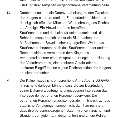
Abs. 1 Buchst. f DS-GVO nicht für die von Behörden in
Erfüllung ihrer Aufgaben vorgenommene Verarbeitung gelte.
25
Darüber hinaus sei die Datenverarbeitung zu den Zwecken
des Klägers nicht erforderlich. Es bestünden mildere und
dabei gleich effektive Mittel zur Wahrnehmung des Rechts
zur Anzeige. Ein Hinweis auf den betroffenen
Straßennamen und die Lokalität seien ausreichend, die
Behörden müssten sich selbst ein Bild machen und
Maßnahmen zur Beweissicherung ergreifen. Weder das
Straßenverkehrsrecht noch das Straßenrecht oder andere
Rechtspositionen vermittelten dem Kläger als
Verkehrsteilnehmer einen Anspruch auf ungestörte Nutzung
des Verkehrsraumes, eine konkrete Gefahr oder ein
konkreter Eingriff in eine eigene Rechtsposition des Klägers
sei nicht erkennbar.
26
Der Kläger habe nicht entsprechend Art. 5 Abs. 2 DS-GVO
hinreichend darlegen können, dass die zur Begründung
seiner Datenverarbeitung herangezogenen Interessen das
Interesse der betroffenen Personen überwiege. Die
betroffenen Personen brauchten gerade im Hinblick auf das
staatliche Verfolgungsmonopol nicht damit zu rechnen,
dass ihre personenbezogenen Daten, wie Kennzeichen und
Standort, von jedermann dokumentiert und an die Polizei