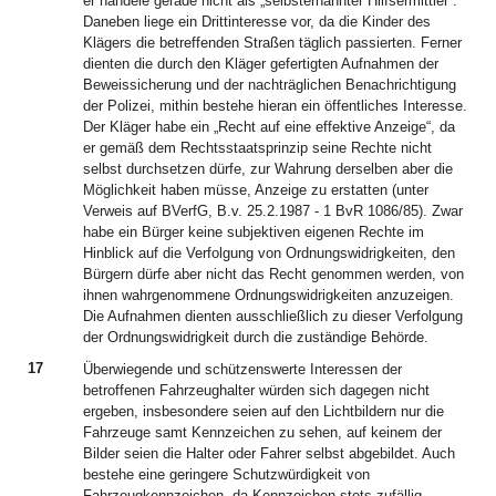
er handele gerade nicht als „selbsternannter Hilfsermittler“.
Daneben liege ein Drittinteresse vor, da die Kinder des
Klägers die betreffenden Straßen täglich passierten. Ferner
dienten die durch den Kläger gefertigten Aufnahmen der
Beweissicherung und der nachträglichen Benachrichtigung
der Polizei, mithin bestehe hieran ein öffentliches Interesse.
Der Kläger habe ein „Recht auf eine effektive Anzeige“, da
er gemäß dem Rechtsstaatsprinzip seine Rechte nicht
selbst durchsetzen dürfe, zur Wahrung derselben aber die
Möglichkeit haben müsse, Anzeige zu erstatten (unter
Verweis auf BVerfG, B.v. 25.2.1987 - 1 BvR 1086/85). Zwar
habe ein Bürger keine subjektiven eigenen Rechte im
Hinblick auf die Verfolgung von Ordnungswidrigkeiten, den
Bürgern dürfe aber nicht das Recht genommen werden, von
ihnen wahrgenommene Ordnungswidrigkeiten anzuzeigen.
Die Aufnahmen dienten ausschließlich zu dieser Verfolgung
der Ordnungswidrigkeit durch die zuständige Behörde.
17
Überwiegende und schützenswerte Interessen der
betroffenen Fahrzeughalter würden sich dagegen nicht
ergeben, insbesondere seien auf den Lichtbildern nur die
Fahrzeuge samt Kennzeichen zu sehen, auf keinem der
Bilder seien die Halter oder Fahrer selbst abgebildet. Auch
bestehe eine geringere Schutzwürdigkeit von
Fahrzeugkennzeichen, da Kennzeichen stets zufällig