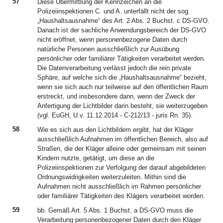
57
Diese Übermittlung der Kennzeichen an die
Polizeiinspektionen C. und A. unterfällt nicht der sog.
„Haushaltsausnahme“ des Art. 2 Abs. 2 Buchst. c DS-GVO.
Danach ist der sachliche Anwendungsbereich der DS-GVO
nicht eröffnet, wenn personenbezogene Daten durch
natürliche Personen ausschließlich zur Ausübung
persönlicher oder familiärer Tätigkeiten verarbeitet werden.
Die Datenverarbeitung verlässt jedoch die rein private
Sphäre, auf welche sich die „Haushaltsausnahme“ bezieht,
wenn sie sich auch nur teilweise auf den öffentlichen Raum
erstreckt, und insbesondere dann, wenn der Zweck der
Anfertigung der Lichtbilder darin besteht, sie weiterzugeben
(vgl. EuGH, U.v. 11.12.2014 - C-212/13 - juris Rn. 35).
58
Wie es sich aus den Lichtbildern ergibt, hat der Kläger
ausschließlich Aufnahmen im öffentlichen Bereich, also auf
Straßen, die der Kläger alleine oder gemeinsam mit seinen
Kindern nutzte, getätigt, um diese an die
Polizeiinspektionen zur Verfolgung der darauf abgebildeten
Ordnungswidrigkeiten weiterzuleiten. Mithin sind die
Aufnahmen nicht ausschließlich im Rahmen persönlicher
oder familiärer Tätigkeiten des Klägers verarbeitet worden.
59
bb. Gemäß Art. 5 Abs. 1 Buchst. a DS-GVO muss die
Verarbeitung personenbezogener Daten durch den Kläger