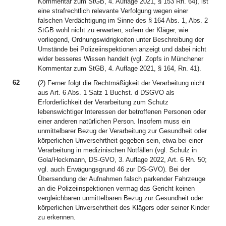
Kommentar zum StGB, 4. Auflage 2021, § 153 Rn. 64), ist
eine strafrechtlich relevante Verfolgung wegen einer
falschen Verdächtigung im Sinne des § 164 Abs. 1, Abs. 2
StGB wohl nicht zu erwarten, sofern der Kläger, wie
vorliegend, Ordnungswidrigkeiten unter Beschreibung der
Umstände bei Polizeiinspektionen anzeigt und dabei nicht
wider besseres Wissen handelt (vgl. Zopfs in Münchener
Kommentar zum StGB, 4. Auflage 2021, § 164, Rn. 41).
62
(2) Ferner folgt die Rechtmäßigkeit der Verarbeitung nicht
aus Art. 6 Abs. 1 Satz 1 Buchst. d DSGVO als
Erforderlichkeit der Verarbeitung zum Schutz
lebenswichtiger Interessen der betroffenen Personen oder
einer anderen natürlichen Person. Insofern muss ein
unmittelbarer Bezug der Verarbeitung zur Gesundheit oder
körperlichen Unversehrtheit gegeben sein, etwa bei einer
Verarbeitung in medizinischen Notfällen (vgl. Schulz in
Gola/Heckmann, DS-GVO, 3. Auflage 2022, Art. 6 Rn. 50;
vgl. auch Erwägungsgrund 46 zur DS-GVO). Bei der
Übersendung der Aufnahmen falsch parkender Fahrzeuge
an die Polizeiinspektionen vermag das Gericht keinen
vergleichbaren unmittelbaren Bezug zur Gesundheit oder
körperlichen Unversehrtheit des Klägers oder seiner Kinder
zu erkennen.