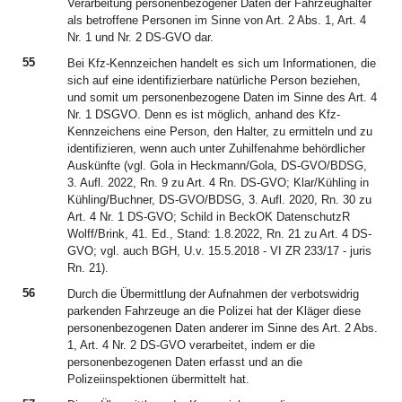
Verarbeitung personenbezogener Daten der Fahrzeughalter
als betroffene Personen im Sinne von Art. 2 Abs. 1, Art. 4
Nr. 1 und Nr. 2 DS-GVO dar.
55
Bei Kfz-Kennzeichen handelt es sich um Informationen, die
sich auf eine identifizierbare natürliche Person beziehen,
und somit um personenbezogene Daten im Sinne des Art. 4
Nr. 1 DSGVO. Denn es ist möglich, anhand des Kfz-
Kennzeichens eine Person, den Halter, zu ermitteln und zu
identifizieren, wenn auch unter Zuhilfenahme behördlicher
Auskünfte (vgl. Gola in Heckmann/Gola, DS-GVO/BDSG,
3. Aufl. 2022, Rn. 9 zu Art. 4 Rn. DS-GVO; Klar/Kühling in
Kühling/Buchner, DS-GVO/BDSG, 3. Aufl. 2020, Rn. 30 zu
Art. 4 Nr. 1 DS-GVO; Schild in BeckOK DatenschutzR
Wolff/Brink, 41. Ed., Stand: 1.8.2022, Rn. 21 zu Art. 4 DS-
GVO; vgl. auch BGH, U.v. 15.5.2018 - VI ZR 233/17 - juris
Rn. 21).
56
Durch die Übermittlung der Aufnahmen der verbotswidrig
parkenden Fahrzeuge an die Polizei hat der Kläger diese
personenbezogenen Daten anderer im Sinne des Art. 2 Abs.
1, Art. 4 Nr. 2 DS-GVO verarbeitet, indem er die
personenbezogenen Daten erfasst und an die
Polizeiinspektionen übermittelt hat.