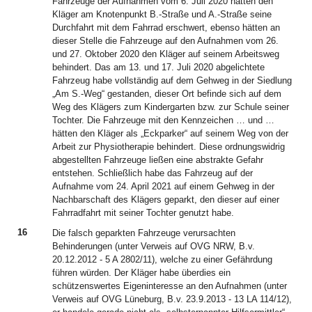
Fahrzeuge der Aufnahmen vom 6. Juli 2020 hätten den
Kläger am Knotenpunkt B.-Straße und A.-Straße seine
Durchfahrt mit dem Fahrrad erschwert, ebenso hätten an
dieser Stelle die Fahrzeuge auf den Aufnahmen vom 26.
und 27. Oktober 2020 den Kläger auf seinem Arbeitsweg
behindert. Das am 13. und 17. Juli 2020 abgelichtete
Fahrzeug habe vollständig auf dem Gehweg in der Siedlung
„Am S.-Weg“ gestanden, dieser Ort befinde sich auf dem
Weg des Klägers zum Kindergarten bzw. zur Schule seiner
Tochter. Die Fahrzeuge mit den Kennzeichen … und …
hätten den Kläger als „Eckparker“ auf seinem Weg von der
Arbeit zur Physiotherapie behindert. Diese ordnungswidrig
abgestellten Fahrzeuge ließen eine abstrakte Gefahr
entstehen. Schließlich habe das Fahrzeug auf der
Aufnahme vom 24. April 2021 auf einem Gehweg in der
Nachbarschaft des Klägers geparkt, den dieser auf einer
Fahrradfahrt mit seiner Tochter genutzt habe.
16
Die falsch geparkten Fahrzeuge verursachten
Behinderungen (unter Verweis auf OVG NRW, B.v.
20.12.2012 - 5 A 2802/11), welche zu einer Gefährdung
führen würden. Der Kläger habe überdies ein
schützenswertes Eigeninteresse an den Aufnahmen (unter
Verweis auf OVG Lüneburg, B.v. 23.9.2013 - 13 LA 114/12),