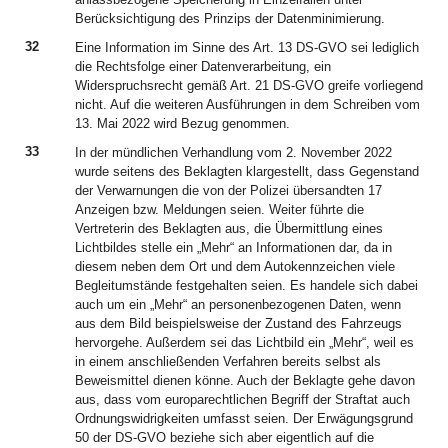
Berücksichtigung des Prinzips der Datenminimierung.
32
Eine Information im Sinne des Art. 13 DS-GVO sei lediglich
die Rechtsfolge einer Datenverarbeitung, ein
Widerspruchsrecht gemäß Art. 21 DS-GVO greife vorliegend
nicht. Auf die weiteren Ausführungen in dem Schreiben vom
13. Mai 2022 wird Bezug genommen.
33
In der mündlichen Verhandlung vom 2. November 2022
wurde seitens des Beklagten klargestellt, dass Gegenstand
der Verwarnungen die von der Polizei übersandten 17
Anzeigen bzw. Meldungen seien. Weiter führte die
Vertreterin des Beklagten aus, die Übermittlung eines
Lichtbildes stelle ein „Mehr“ an Informationen dar, da in
diesem neben dem Ort und dem Autokennzeichen viele
Begleitumstände festgehalten seien. Es handele sich dabei
auch um ein „Mehr“ an personenbezogenen Daten, wenn
aus dem Bild beispielsweise der Zustand des Fahrzeugs
hervorgehe. Außerdem sei das Lichtbild ein „Mehr“, weil es
in einem anschließenden Verfahren bereits selbst als
Beweismittel dienen könne. Auch der Beklagte gehe davon
aus, dass vom europarechtlichen Begriff der Straftat auch
Ordnungswidrigkeiten umfasst seien. Der Erwägungsgrund
50 der DS-GVO beziehe sich aber eigentlich auf die