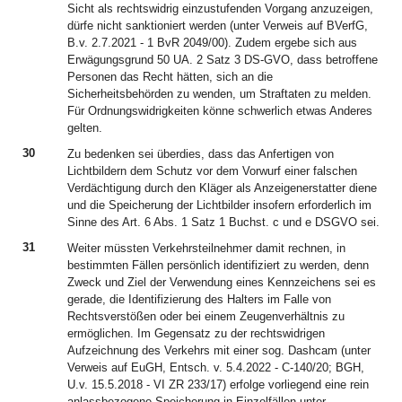
Sicht als rechtswidrig einzustufenden Vorgang anzuzeigen,
dürfe nicht sanktioniert werden (unter Verweis auf BVerfG,
B.v. 2.7.2021 - 1 BvR 2049/00). Zudem ergebe sich aus
Erwägungsgrund 50 UA. 2 Satz 3 DS-GVO, dass betroffene
Personen das Recht hätten, sich an die
Sicherheitsbehörden zu wenden, um Straftaten zu melden.
Für Ordnungswidrigkeiten könne schwerlich etwas Anderes
gelten.
30
Zu bedenken sei überdies, dass das Anfertigen von
Lichtbildern dem Schutz vor dem Vorwurf einer falschen
Verdächtigung durch den Kläger als Anzeigenerstatter diene
und die Speicherung der Lichtbilder insofern erforderlich im
Sinne des Art. 6 Abs. 1 Satz 1 Buchst. c und e DSGVO sei.
31
Weiter müssten Verkehrsteilnehmer damit rechnen, in
bestimmten Fällen persönlich identifiziert zu werden, denn
Zweck und Ziel der Verwendung eines Kennzeichens sei es
gerade, die Identifizierung des Halters im Falle von
Rechtsverstößen oder bei einem Zeugenverhältnis zu
ermöglichen. Im Gegensatz zu der rechtswidrigen
Aufzeichnung des Verkehrs mit einer sog. Dashcam (unter
Verweis auf EuGH, Entsch. v. 5.4.2022 - C-140/20; BGH,
U.v. 15.5.2018 - VI ZR 233/17) erfolge vorliegend eine rein
anlassbezogene Speicherung in Einzelfällen unter