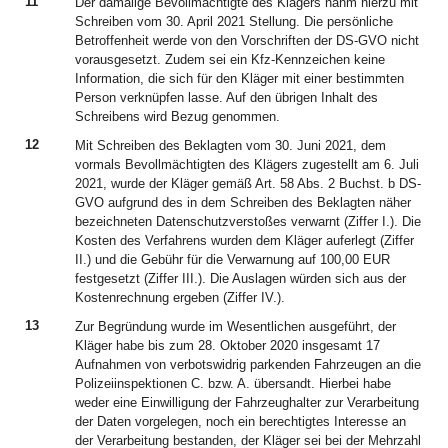
11
Der damalige Bevollmächtigte des Klägers nahm hierzu mit
Schreiben vom 30. April 2021 Stellung. Die persönliche
Betroffenheit werde von den Vorschriften der DS-GVO nicht
vorausgesetzt. Zudem sei ein Kfz-Kennzeichen keine
Information, die sich für den Kläger mit einer bestimmten
Person verknüpfen lasse. Auf den übrigen Inhalt des
Schreibens wird Bezug genommen.
12
Mit Schreiben des Beklagten vom 30. Juni 2021, dem
vormals Bevollmächtigten des Klägers zugestellt am 6. Juli
2021, wurde der Kläger gemäß Art. 58 Abs. 2 Buchst. b DS-
GVO aufgrund des in dem Schreiben des Beklagten näher
bezeichneten Datenschutzverstoßes verwarnt (Ziffer I.). Die
Kosten des Verfahrens wurden dem Kläger auferlegt (Ziffer
II.) und die Gebühr für die Verwarnung auf 100,00 EUR
festgesetzt (Ziffer III.). Die Auslagen würden sich aus der
Kostenrechnung ergeben (Ziffer IV.).
13
Zur Begründung wurde im Wesentlichen ausgeführt, der
Kläger habe bis zum 28. Oktober 2020 insgesamt 17
Aufnahmen von verbotswidrig parkenden Fahrzeugen an die
Polizeiinspektionen C. bzw. A. übersandt. Hierbei habe
weder eine Einwilligung der Fahrzeughalter zur Verarbeitung
der Daten vorgelegen, noch ein berechtigtes Interesse an
der Verarbeitung bestanden, der Kläger sei bei der Mehrzahl