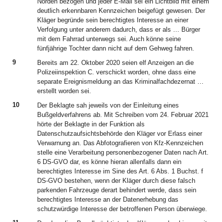
Norden bezogen und jeder E-Mail sei ein Lichtbild mit einem
deutlich erkennbaren Kennzeichen beigefügt gewesen. Der
Kläger begründe sein berechtigtes Interesse an einer
Verfolgung unter anderem dadurch, dass er als … Bürger
mit dem Fahrrad unterwegs sei. Auch könne seine
fünfjährige Tochter dann nicht auf dem Gehweg fahren.
9
Bereits am 22. Oktober 2020 seien elf Anzeigen an die
Polizeiinspektion C. verschickt worden, ohne dass eine
separate Ereignismeldung an das Kriminalfachdezernat …
erstellt worden sei.
10
Der Beklagte sah jeweils von der Einleitung eines
Bußgeldverfahrens ab. Mit Schreiben vom 24. Februar 2021
hörte der Beklagte in der Funktion als
Datenschutzaufsichtsbehörde den Kläger vor Erlass einer
Verwarnung an. Das Abfotografieren von Kfz-Kennzeichen
stelle eine Verarbeitung personenbezogener Daten nach Art.
6 DS-GVO dar, es könne hieran allenfalls dann ein
berechtigtes Interesse im Sine des Art. 6 Abs. 1 Buchst. f
DS-GVO bestehen, wenn der Kläger durch diese falsch
parkenden Fahrzeuge derart behindert werde, dass sein
berechtigtes Interesse an der Datenerhebung das
schutzwürdige Interesse der betroffenen Person überwiege.