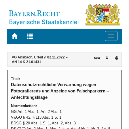
Zur
Zur
Toggle
Startseite
Trefferliste
navigati
von
der
BAYERN.RECHT
letzten
Navigation
Inhalt
VG Ansbach, Urteil v. 02.11.2022 –
Download
Druck
Suche
AN 14 K 21.01431
Titel:
Datenschutzrechtliche Verwarnung wegen
Fotografierens und Anzeige von Falschparkern –
Anfechtungsklage
Normenketten:
GG Art. 1 Abs. 1, Art. 2 Abs. 1
VwGO § 42, § 113 Abs. 1 S. 1
BDSG § 20 Abs. 1 S. 1, Abs. 2, Abs. 3
DS-GVO Art. 2 Abs. 1, Abs. 2 lit. c, Art. 4 Nr. 1, Nr. 2, Art. 5