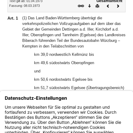
Gesamtansicht
Text gilt ab: 01.04.1973
Download
Drucken
Vorheriges
Nächste
Fassung: 08.03.1973
Dokument
Dokume
Art. 1
(1) Das Land Baden-Württemberg überträgt die
verkehrspolizeilichen Vollzugsaufgaben auf dem über das
Gebiet der Gemeinden Dettingen a.d. Iller, Kirchdorf a.d.
Iller, Oberopfingen und Tannheim (Egelsee) des Landkreises
Biberach führenden Teil der Bundesautobahn Würzburg –
Kempten in den Teilabschnitten von
km 39,0 nordwestlich Kellmünz bis
km 49,6 südostwärts Oberopfingen
und
km 50,6 nordostwärts Egelsee bis
km 51,7 südostwärts Egelsee (Übertragungsbereich)
auf den Freistaat Bayern.
(2) Der Freistaat Bayern nimmt diese Aufgaben durch die
Bayerische Landpolizei wahr.
Bayern.de