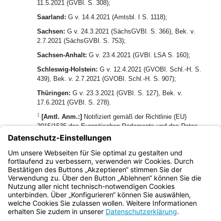
11.5.2021 (GVBl. S. 308);
Saarland:
G v. 14.4.2021 (Amtsbl. I S. 1118);
Sachsen:
G v. 24.3.2021 (SächsGVBl. S. 366), Bek. v.
2.7.2021 (SächsGVBl. S. 753);
Sachsen-Anhalt:
G v. 23.4.2021 (GVBl. LSA S. 160);
Schleswig-Holstein:
G v. 12.4.2021 (GVOBl. Schl.-H. S.
439), Bek. v. 2.7.2021 (GVOBl. Schl.-H. S. 907);
Thüringen:
G v. 23.3.2021 (GVBl. S. 127), Bek. v.
17.6.2021 (GVBl. S. 278).
1
[Amtl. Anm.:]
Notifiziert gemäß der Richtlinie (EU)
2015/1535 des Europäischen Parlaments und des Rates
vom 9. September 2015 über ein Informationsverfahren auf
dem Gebiet der technischen Vorschriften und der
Vorschriften für die Dienste der Informationsgesellschaft
(ABl. L 241 vom 17.9.2015, S. 1).
Bayern.de
BayernPortal