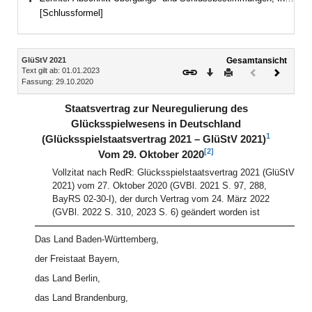
Bereich erweitern
[Schlussformel]
Inhalt
GlüStV 2021
Gesamtansicht
Text gilt ab: 01.01.2023
Download
Drucken
Vorheriges
Nächste
Fassung: 29.10.2020
Dokument
Dokume
(inaktiv)
Staatsvertrag zur Neuregulierung des
Glücksspielwesens in Deutschland
1
(Glücksspielstaatsvertrag 2021 – GlüStV 2021)
[2]
Vom 29. Oktober 2020
Vollzitat nach RedR: Glücksspielstaatsvertrag 2021 (GlüStV
2021) vom 27. Oktober 2020 (GVBl. 2021 S. 97, 288,
BayRS 02-30-I), der durch Vertrag vom 24. März 2022
(GVBl. 2022 S. 310, 2023 S. 6) geändert worden ist
Das Land Baden-Württemberg,
der Freistaat Bayern,
das Land Berlin,
das Land Brandenburg,