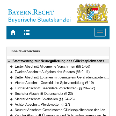
Zur
Zur
Toggle
Startseite
Trefferliste
navigati
von
der
BAYERN.RECHT
letzten
Navigation
Inhaltsverzeichnis
Suche
Staatsvertrag zur Neuregulierung des Glücksspielwesens in Deutschland (Glücksspielstaatsvertrag 2021 – GlüStV 2021) Vom 29. Oktober 2020 (§§ 1–35)
Bereich reduzieren
Erster Abschnitt Allgemeine Vorschriften (§§ 1–8d)
Bereich erweitern
Zweiter Abschnitt Aufgaben des Staates (§§ 9–11)
Bereich erweitern
Dritter Abschnitt Lotterien mit geringerem Gefährdungspotential (§§ 12–18)
Bereich erweitern
Vierter Abschnitt Gewerbliche Spielvermittlung (§ 19)
Bereich erweitern
Fünfter Abschnitt Besondere Vorschriften (§§ 20–22c)
Bereich erweitern
Sechster Abschnitt Datenschutz (§ 23)
Bereich erweitern
Siebter Abschnitt Spielhallen (§§ 24–26)
Bereich erweitern
Achter Abschnitt Pferdewetten (§ 27)
Bereich erweitern
Neunter Abschnitt Gemeinsame Glücksspielbehörde der Länder (§§ 27a–27p)
Bereich erweitern
Zehnter Abschnitt Übergangs- und Schlussbestimmungen; Inkrafttreten und Kündigung (§§ 28–35)