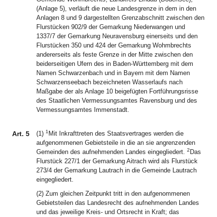
(Anlage 5), verläuft die neue Landesgrenze in dem in den
Anlagen 8 und 9 dargestellten Grenzabschnitt zwischen den
Flurstücken 902/9 der Gemarkung Niederwangen und
1337/7 der Gemarkung Neuravensburg einerseits und den
Flurstücken 350 und 424 der Gemarkung Wohmbrechts
andererseits als feste Grenze in der Mitte zwischen den
beiderseitigen Ufern des in Baden-Württemberg mit dem
Namen Schwarzenbach und in Bayern mit dem Namen
Schwarzenseebach bezeichneten Wasserlaufs nach
Maßgabe der als Anlage 10 beigefügten Fortführungsrisse
des Staatlichen Vermessungsamtes Ravensburg und des
Vermessungsamtes Immenstadt.
1
Art. 5
(1)
Mit Inkrafttreten des Staatsvertrages werden die
aufgenommenen Gebietsteile in die an sie angrenzenden
2
Gemeinden des aufnehmenden Landes eingegliedert.
Das
Flurstück 227/1 der Gemarkung Aitrach wird als Flurstück
273/4 der Gemarkung Lautrach in die Gemeinde Lautrach
eingegliedert.
(2) Zum gleichen Zeitpunkt tritt in den aufgenommenen
Gebietsteilen das Landesrecht des aufnehmenden Landes
und das jeweilige Kreis- und Ortsrecht in Kraft; das