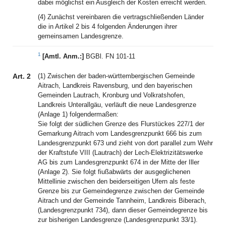
dabei möglichst ein Ausgleich der Kosten erreicht werden.
(4) Zunächst vereinbaren die vertragschließenden Länder
die in Artikel 2 bis 4 folgenden Änderungen ihrer
gemeinsamen Landesgrenze.
1
[Amtl. Anm.:]
BGBl. FN 101-11
Art. 2
(1) Zwischen der baden-württembergischen Gemeinde
Aitrach, Landkreis Ravensburg, und den bayerischen
Gemeinden Lautrach, Kronburg und Volkratshofen,
Landkreis Unterallgäu, verläuft die neue Landesgrenze
(Anlage 1) folgendermaßen:
Sie folgt der südlichen Grenze des Flurstückes 227/1 der
Gemarkung Aitrach vom Landesgrenzpunkt 666 bis zum
Landesgrenzpunkt 673 und zieht von dort parallel zum Wehr
der Kraftstufe VIII (Lautrach) der Lech-Elektrizitätswerke
AG bis zum Landesgrenzpunkt 674 in der Mitte der Iller
(Anlage 2). Sie folgt fiußabwärts der ausgeglichenen
Mittellinie zwischen den beiderseitigen Ufern als feste
Grenze bis zur Gemeindegrenze zwischen der Gemeinde
Aitrach und der Gemeinde Tannheim, Landkreis Biberach,
(Landesgrenzpunkt 734), dann dieser Gemeindegrenze bis
zur bisherigen Landesgrenze (Landesgrenzpunkt 33/1).