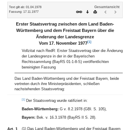
Inhalt
Gesamtansicht
Text gilt ab: 01.04.1978
Download
Drucken
Vorheriges
Nächste
Fassung: 17.11.1977
Dokument
Dokume
(inaktiv)
(inaktiv)
Erster Staatsvertrag zwischen dem Land Baden-
Württemberg und dem Freistaat Bayern über die
Änderung der Landesgrenze
[1]
Vom 17. November 1977
Vollzitat nach RedR: Erster Staatsvertrag über die Änderung
der Landesgrenze in der in der Bayerischen
Rechtssammlung (BayRS 01-1-8-S) veröffentlichten
bereinigten Fassung
Das Land Baden-Württemberg und der Freistaat Bayern, beide
vertreten durch ihre Ministerpräsidenten, schließen
nachstehenden Staatsvertrag:
[1]
Der Staatsvertrag wurde ratifiziert in:
Baden-Württemberg:
G v. 8.2.1978 (GBl. S. 105),
Bayern:
Bek. v. 16.3.1978 (BayRS II S. 28).
Art. 1
(1) Das Land Baden-Württemberg und der Freistaat Bayern