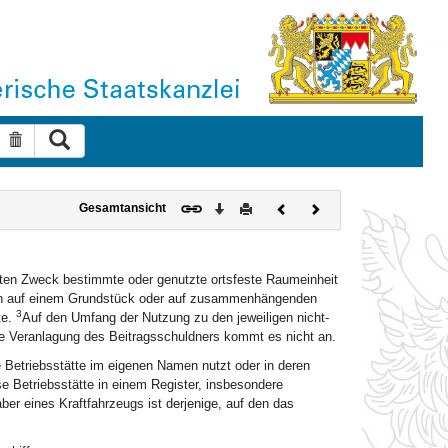
Suche ausführen
Suche zurücksetzen
Download
Drucken
Vorheriges
Nächstes
Gesamtansicht
Dokument
Dokument
ivaten Zweck bestimmte oder genutzte ortsfeste Raumeinheit
en auf einem Grundstück oder auf zusammenhängenden
3
te.
Auf den Umfang der Nutzung zu den jeweiligen nicht-
he Veranlagung des Beitragsschuldners kommt es nicht an.
die Betriebsstätte im eigenen Namen nutzt oder in deren
se Betriebsstätte in einem Register, insbesondere
ber eines Kraftfahrzeugs ist derjenige, auf den das