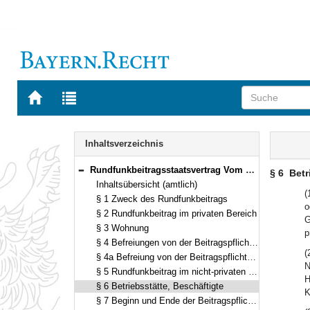
Zur
Zur
Startseite
Trefferliste
von
der
Navigation
BAYERN.RECHT
letzten
Inhalt
Inhaltsverzeichnis
Suche
Rundfunkbeitragsstaatsvertrag Vom 15. Dezember 2010 (§§ 1–15)
§ 6
Betr
Bereich reduzieren
Inhaltsübersicht (amtlich)
(
§ 1 Zweck des Rundfunkbeitrags
o
§ 2 Rundfunkbeitrag im privaten Bereich
G
§ 3 Wohnung
p
§ 4 Befreiungen von der Beitragspflicht, Ermäßigung
(
§ 4a Befreiung von der Beitragspflicht für Nebenwohnungen
N
§ 5 Rundfunkbeitrag im nicht-privaten Bereich
H
§ 6 Betriebsstätte, Beschäftigte
K
§ 7 Beginn und Ende der Beitragspflicht, Zahlungsweise, Verjährung