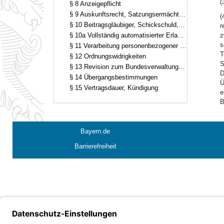
(
§ 8 Anzeigepflicht
§ 9 Auskunftsrecht, Satzungsermächtigung
(
§ 10 Beitragsgläubiger, Schickschuld, Erstattung, Vollstreckung
r
§ 10a Vollständig automatisierter Erlass von Bescheiden
z
s
§ 11 Verarbeitung personenbezogener Daten
T
§ 12 Ordnungswidrigkeiten
S
§ 13 Revision zum Bundesverwaltungsgericht
D
§ 14 Übergangsbestimmungen
Ü
§ 15 Vertragsdauer, Kündigung
e
B
Bayern.de
Barrierefreiheit