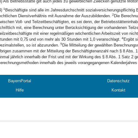
3) Als Betriebsstätte gilt auch jedes zu gewerblichen Zwecken genutzte Motors
1
4)
Beschäftigte sind alle im Jahresdurchschnitt sozialversicherungspflichtig 
2
echtlichen Dienstverhältnis mit Ausnahme der Auszubildenden.
Die Berechnun
wischen Voll- und Teilzeitbeschäftigten, es sei denn, der Betriebsstätteninha
chriftlich mit, eine Berechnung unter Berücksichtigung der vorhandenen Teilz
eilzeitbeschäftigte mit einer regelmäßigen wöchentlichen Arbeitszeit von nich
4
tunden mit 0,75 und von mehr als 30 Stunden mit 1,0 veranschlagt.
Ergibt s
5
ezimalstellen, so ist abzurunden.
Die Mitteilung der gewählten Berechnungs
brigen zusammen mit der Mitteilung der Beschäftigtenanzahl nach § 8 Abs. 1
inmal jährlich innerhalb der Frist und mit der Wirkung des § 8 Abs. 1 Satz 2 
erechnungsmethoden innerhalb des jeweils vorangegangenen Kalenderjahres n
BayernPortal
Datenschutz
Hilfe
Kontakt