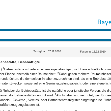
Text gilt ab: 07.11.2020
Fassung: 15.12.2010
iebsstätte, Beschäftigte
1
1)
Betriebsstätte ist jede zu einem eigenständigen, nicht ausschließlich pr
2
der Fläche innerhalb einer Raumeinheit.
Dabei gelten mehrere Raumeinheit
rundstücken, die demselben Inhaber zuzurechnen sind, als eine Betriebsstät
rivaten Zwecken sowie auf eine Gewinnerzielungsabsicht oder eine steuerlic
1
2)
Inhaber der Betriebsstätte ist die natürliche oder juristische Person, die 
2
amen die Betriebsstätte genutzt wird.
Als Inhaber wird vermutet, wer für die
3
andels-, Gewerbe-, Vereins- oder Partnerschaftsregister eingetragen ist.
Inha
raftfahrzeug zugelassen ist.