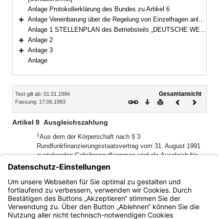
Anlage Protokollerklärung des Bundes zu Artikel 6
Anlage Vereinbarung über die Regelung von Einzelfragen anläßlich der Überleitung von Rechten und Pflichten des Deutschlandfunks und des RIAS Berlin auf die Körperschaft des öffentlichen Rechts „Deutschlandradio“ – Anlage zum Hörfunk-Überleitungsstaatsvertrag –
Bereich erweitern
Anlage 1 STELLENPLAN des Betriebsteils „DEUTSCHE WELLE“ des DEUTSCHLANDFUNKS am 17. Juni 1993
Anlage 2
Bereich erweitern
Anlage 3
Bereich erweitern
Anlage
Inhalt
Gesamtansicht
Text gilt ab: 01.01.1994
Download
Drucken
Vorheriges
Nächste
Fassung: 17.06.1993
Dokument
Dokume
Artikel 8
Ausgleichszahlung
1
Aus dem der Körperschaft nach § 3
Rundfunkfinanzierungsstaatsvertrag vom 31. August 1991
zustehenden Gebührenaufkommen wird als Ausgleich für
den bundesweiten Hörfunk an den Bund eine Zahlung in
2
Höhe von 155 Mio. DM geleistet.
Diese Zahlung wird
spätestens einen Monat nach Inkrafttreten dieses
Staatsvertrages fällig.