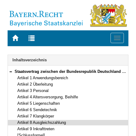
Zur
Zur
Toggle
Startseite
Trefferliste
navigati
von
der
BAYERN.RECHT
letzten
Navigation
Inhaltsverzeichnis
Suche
Staatsvertrag zwischen der Bundesrepublik Deutschland und den Ländern über die Überleitung von Rechten und Pflichten des Deutschlandfunks und des RIAS Berlin auf die Körperschaft des öffentlichen Rechts „Deutschlandradio“ – Hörfunk-Überleitungsstaatsvertrag – Vom 17. Juni 1993 (Art. 1–9)
Bereich reduzieren
Artikel 1 Anwendungsbereich
Artikel 2 Überleitung
Artikel 3 Personal
Artikel 4 Altersversorgung, Beihilfe
Artikel 5 Liegenschaften
Artikel 6 Sendetechnik
Artikel 7 Klangkörper
Artikel 8 Ausgleichszahlung
Artikel 9 Inkrafttreten
[Schlussformel]