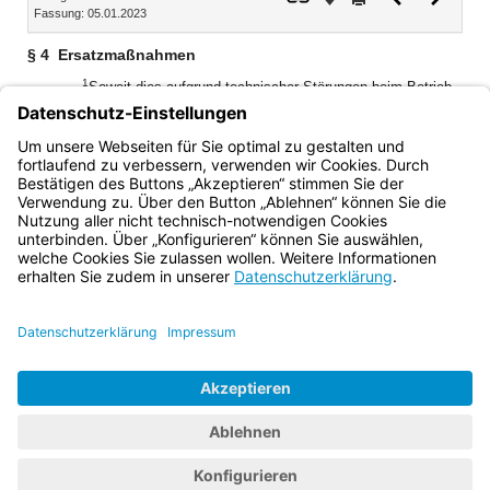
Fassung: 05.01.2023
Dokument
Dokume
§ 4
Ersatzmaßnahmen
1
Soweit dies aufgrund technischer Störungen beim Betrieb
der elektronischen Akte erforderlich ist, kann die
Gerichtsleitung anordnen, dass eine Ersatzakte in
2
Papierform geführt wird.
Diese ist in die elektronische
Form zu übertragen, sobald die Störung behoben ist.
Bayern.de
BayernPortal
Datenschutz
Impressum
Barrierefreiheit
Hilfe
Kontakt
Kontrastwechsel
Schriftgröße