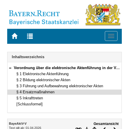
Zur
Zur
Toggle
Startseite
Trefferliste
navigati
von
der
BAYERN.RECHT
letzten
Navigation
Inhaltsverzeichnis
Suche
Verordnung über die elektronische Aktenführung in der Verwaltungsgerichtsbarkeit im Freistaat Bayern (BayeAktV-V) Vom 5. Januar 2023 (GVBl. S. 13) BayRS 34-6-I (§§ 1–5)
Bereich reduzieren
§ 1 Elektronische Aktenführung
§ 2 Bildung elektronischer Akten
§ 3 Führung und Aufbewahrung elektronischer Akten
§ 4 Ersatzmaßnahmen
§ 5 Inkrafttreten
[Schlussformel]
Inhalt
BayeAktV-V
Gesamtansicht
Text gilt ab: 01.04.2026
Download
Drucken
Vorheriges
Nächste