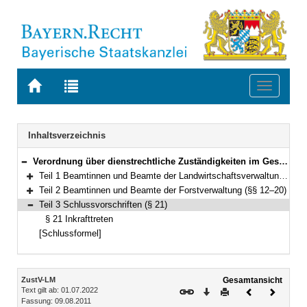
Zur
Zur
Toggle
Startseite
Trefferliste
navigati
von
der
BAYERN.RECHT
letzten
Navigation
Inhaltsverzeichnis
Suche
Verordnung über dienstrechtliche Zuständigkeiten im Geschäftsbereich des Bayerischen Staatsministeriums für Ernährung, Landwirtschaft, Forsten und Tourismus (ZustV-LM) Vom 9. August 2011 (GVBl. S. 443) BayRS 2030-3-7-1-L (§§ 1–21)
Bereich reduzieren
Teil 1 Beamtinnen und Beamte der Landwirtschaftsverwaltung und der Verwaltung für Ländliche Entwicklung (§§ 1–11)
Bereich erweitern
Teil 2 Beamtinnen und Beamte der Forstverwaltung (§§ 12–20)
Bereich erweitern
Teil 3 Schlussvorschriften (§ 21)
Bereich reduzieren
§ 21 Inkrafttreten
[Schlussformel]
Inhalt
ZustV-LM
Gesamtansicht
Text gilt ab: 01.07.2022
Download
Drucken
Vorheriges
Nächste
Fassung: 09.08.2011
Dokument
Dokume