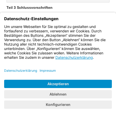
Teil 3 Schlussvorschriften
§ 21 Inkrafttreten
Bayern.de
BayernPortal
Datenschutz
Impressum
Barrierefreiheit
Hilfe
Kontakt
Kontrastwechsel
Schriftgröße