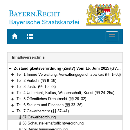
Zur
Zur
Toggle
Startseite
Trefferliste
navigati
von
der
BAYERN.RECHT
letzten
Navigation
Inhaltsverzeichnis
Suche
Zuständigkeitsverordnung (ZustV) Vom 16. Juni 2015 (GVBl. S. 184) BayRS 2015-1-1-V (§§ 1–100)
Bereich reduzieren
Teil 1 Innere Verwaltung, Verwaltungsgerichtsbarkeit (§§ 1–8d)
Bereich erweitern
Teil 2 Verkehr (§§ 9–18)
Bereich erweitern
Teil 3 Justiz (§§ 19–23)
Bereich erweitern
Teil 4 Unterricht, Kultus, Wissenschaft, Kunst (§§ 24–25a)
Bereich erweitern
Teil 5 Öffentliches Dienstrecht (§§ 26–32)
Bereich erweitern
Teil 6 Steuern und Finanzen (§§ 33–36)
Bereich erweitern
Teil 7 Gewerberecht (§§ 37–41)
Bereich reduzieren
§ 37 Gewerbeordnung
§ 38 Schaustellerhaftpflichtverordnung
§ 39 Bewachungsverordnung