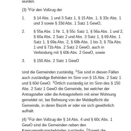
wurden.
1
(3)
Für den Vollzug der
1.
§ 14 Abs. 1 und 3 Satz 1, § 15 Abs. 1, § 33c Abs. 1
und 3 sowie § 33d Abs. 1 Satz 1 GewO,
2.
§ 55a Abs. 1 Nr. 1, § 55c Satz 1, § 56a Abs. 1 und 2,
§ 60a Abs. 2 Satz 2 und Abs. 3 Satz 1, § 69 Abs. 1
Satz 1, § 69a Abs. 2, § 69b Abs. 1 bis 3, § 70a Abs.
1 und § 71b Abs. 2 Satz 2 GewO, auch in
Verbindung mit § 60b Abs. 2 GewO, sowie
3.
§ 150 Abs. 2 Satz 1 GewO
2
sind die Gemeinden zuständig.
Sie sind in diesen Fällen
auch zuständige Behörden im Sinn von § 15 Abs. 2 Satz 1
3
und § 60d GewO.
Örtlich zuständig ist im Sinn des § 150
Abs. 2 Satz 1 GewO die Gemeinde, bei welcher der
Antragsteller oder die Antragstellerin mit einer Wohnung
gemeldet ist, bei Befreiung von der Meldepflicht die
Gemeinde, in deren Bezirk er oder sie sich gewöhnlich
aufhält.
1
(4)
Für den Vollzug der § 14 Abs. 4 und § 60c Abs. 1
GewO sind die Gemeinden neben den
2
Kreisverwaltungsbehörden zuständig.
Soweit die