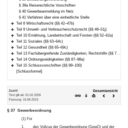
§ 39a Reiserechtliche Vorschriften
§ 40 Gewerbeanmeldung im Netz
§ 41 Verfahren über eine einheitliche Stelle
Teil 8 Wirtschaftsrecht (§§ 42–47b)
Bereich erweitern
Teil 9 Umwelt- und Verbraucherschutzrecht (§§ 48–51j)
Bereich erweitern
Teil 10 Ernährung, Landwirtschaft und Forsten (§§ 52–62a)
Bereich erweitern
Teil 11 Soziales (§§ 63–64c)
Bereich erweitern
Teil 12 Gesundheit (§§ 65–69c)
Bereich erweitern
Teil 13 Fachübergreifende Zuständigkeiten; Rechtshilfe (§§ 70–86)
Bereich erweitern
Teil 14 Ordnungswidrigkeiten (§§ 87–98a)
Bereich erweitern
Teil 15 Schlussvorschriften (§§ 99–100)
Bereich erweitern
[Schlussformel]
Inhalt
ZustV
Gesamtansicht
Text gilt ab: 01.02.2026
Download
Drucken
Vorheriges
Nächste
Fassung: 16.06.2015
Dokument
Dokume
§ 37
Gewerbeordnung
(1) Für
1.
den Vollzug der Gewerbeordnung (GewO) und der