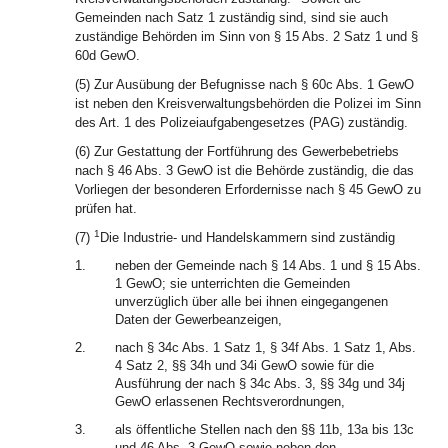
Gemeinden nach Satz 1 zuständig sind, sind sie auch
zuständige Behörden im Sinn von § 15 Abs. 2 Satz 1 und §
60d GewO.
(5) Zur Ausübung der Befugnisse nach § 60c Abs. 1 GewO
ist neben den Kreisverwaltungsbehörden die Polizei im Sinn
des Art. 1 des Polizeiaufgabengesetzes (PAG) zuständig.
(6) Zur Gestattung der Fortführung des Gewerbebetriebs
nach § 46 Abs. 3 GewO ist die Behörde zuständig, die das
Vorliegen der besonderen Erfordernisse nach § 45 GewO zu
prüfen hat.
1
(7)
Die Industrie- und Handelskammern sind zuständig
1.
neben der Gemeinde nach § 14 Abs. 1 und § 15 Abs.
1 GewO; sie unterrichten die Gemeinden
unverzüglich über alle bei ihnen eingegangenen
Daten der Gewerbeanzeigen,
2.
nach § 34c Abs. 1 Satz 1, § 34f Abs. 1 Satz 1, Abs.
4 Satz 2, §§ 34h und 34i GewO sowie für die
Ausführung der nach § 34c Abs. 3, §§ 34g und 34j
GewO erlassenen Rechtsverordnungen,
3.
als öffentliche Stellen nach den §§ 11b, 13a bis 13c
und 46 Abs. 3 GewO sowie neben den