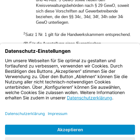
Kreisverwaltungsbehörden nach § 29 GewO, soweit
sich diese Vorschriften auf Gewerbetreibende
beziehen, die den §§ 34c, 34d, 34f, 34h oder 34i
GewO unterliegen.
2
Satz 1 Nr. 1 gilt für die Handwerkskammern entsprechend.
(8) Für die Ausstellung eines Europäischen
Berufsausweises für einen Beruf, der einer Erlaubnispflicht
nach der Gewerbeordnung unterliegt, ist die Behörde
zuständig, die auch für die Erteilung der jeweiligen Erlaubnis
zuständig ist.
Bayern.de
BayernPortal
Datenschutz
Impressum
Barrierefreiheit
Hilfe