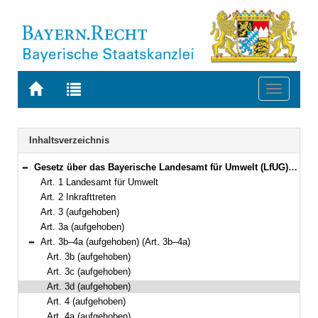
Zur
Zur
Toggle
Startseite
Trefferliste
navigati
von
der
BAYERN.RECHT
letzten
Navigation
Inhaltsverzeichnis
Suche
Gesetz über das Bayerische Landesamt für Umwelt (LfUG) in der Fassung der Bekanntmachung vom 29. Juli 1994 (GVBl. S. 873) BayRS 200-29-U (Art. 1–6)
Bereich reduzieren
Art. 1 Landesamt für Umwelt
Art. 2 Inkrafttreten
Art. 3 (aufgehoben)
Art. 3a (aufgehoben)
Art. 3b–4a (aufgehoben) (Art. 3b–4a)
Bereich reduzieren
Art. 3b (aufgehoben)
Art. 3c (aufgehoben)
Art. 3d (aufgehoben)
Art. 4 (aufgehoben)
Art. 4a (aufgehoben)