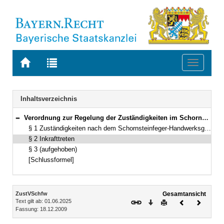
Zur
Zur
Toggle
Startseite
Trefferliste
navigati
von
der
BAYERN.RECHT
letzten
Navigation
Inhaltsverzeichnis
Suche
Verordnung zur Regelung der Zuständigkeiten im Schornsteinfegerwesen (Schornsteinfegerzuständigkeitsverordnung – ZustVSchfw) Vom 18. Dezember 2009 (GVBl. S. 651) BayRS 215-2-9-I (§§ 1–3)
Bereich reduzieren
§ 1 Zuständigkeiten nach dem Schornsteinfeger-Handwerksgesetz
§ 2 Inkrafttreten
§ 3 (aufgehoben)
[Schlussformel]
Inhalt
ZustVSchfw
Gesamtansicht
Text gilt ab: 01.06.2025
Download
Drucken
Vorheriges
Nächste
Fassung: 18.12.2009
Dokument
Dokume