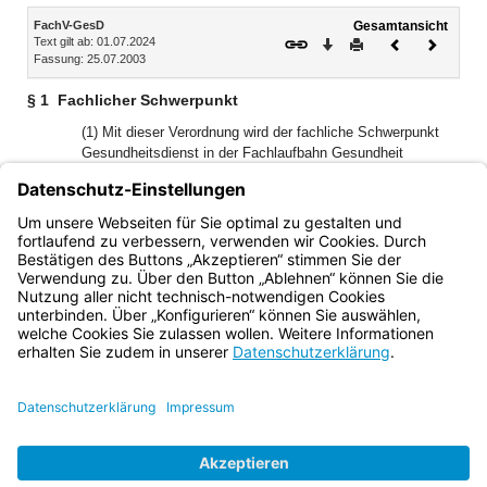
Inhalt
FachV-GesD
Gesamtansicht
Text gilt ab: 01.07.2024
Download
Drucken
Vorheriges
Nächste
Fassung: 25.07.2003
Dokument
Dokume
§ 1
Fachlicher Schwerpunkt
(1) Mit dieser Verordnung wird der fachliche Schwerpunkt
Gesundheitsdienst in der Fachlaufbahn Gesundheit
gebildet.
(2) Soweit diese Verordnung keine anderweitigen
Regelungen enthält, gelten die Vorschriften der Allgemeinen
Prüfungsordnung (APO) entsprechend.
Bayern.de
BayernPortal
Datenschutz
Impressum
Barrierefreiheit
Hilfe