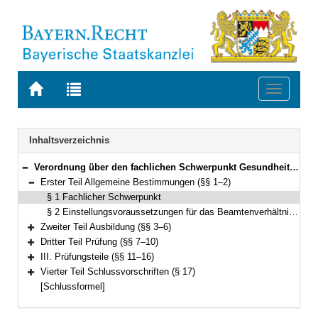
Zur
Zur
Toggle
Startseite
Trefferliste
navigati
von
der
BAYERN.RECHT
letzten
Navigation
Inhaltsverzeichnis
Suche
Verordnung über den fachlichen Schwerpunkt Gesundheitsdienst (FachV-GesD) Vom 25. Juli 2003 (GVBl. S. 530) BayRS 2038-3-2-20-G (§§ 1–17)
Bereich reduzieren
Erster Teil Allgemeine Bestimmungen (§§ 1–2)
Bereich reduzieren
§ 1 Fachlicher Schwerpunkt
§ 2 Einstellungsvoraussetzungen für das Beamtenverhältnis auf Probe
Zweiter Teil Ausbildung (§§ 3–6)
Bereich erweitern
Dritter Teil Prüfung (§§ 7–10)
Bereich erweitern
III. Prüfungsteile (§§ 11–16)
Bereich erweitern
Vierter Teil Schlussvorschriften (§ 17)
Bereich erweitern
[Schlussformel]