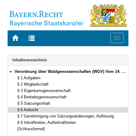
Zur
Zur
Toggle
Startseite
Trefferliste
navigati
von
der
BAYERN.RECHT
letzten
Navigation
Inhaltsverzeichnis
Suche
Verordnung über Waldgenossenschaften (WGV) Vom 14. November 1996 (GVBl. S. 454) BayRS 2020-1-1-1-I (§§ 1–8)
Bereich reduzieren
§ 1 Aufgaben
§ 2 Mitgliedschaft
§ 3 Eigentumsgenossenschaft
§ 4 Betriebsgenossenschaft
§ 5 Satzungsinhalt
§ 6 Aufsicht
§ 7 Genehmigung von Satzungsänderungen, Auflösung
§ 8 Inkrafttreten, Außerkrafttreten
[Schlussformel]