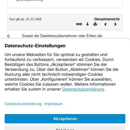
Inhalt
Gesamtansicht
Text gilt ab: 25.10.1968
Download
Drucken
Vorheriges
Nächste
Dokument
Dokume
6.
Soweit die Darlehensübernehmer oder Erben die
Voraussetzungen nach §§ 35 und 36 BVFG erfüllen, erteilen
die Regierungen bei Abgabe der Zustimmung zur
Schuldübernahme gleichzeitig auch die Bescheinigungen
nach § 37 und § 64 BVFG.
Bayern.de
BayernPortal
Datenschutz
Impressum
Barrierefreiheit
Hilfe