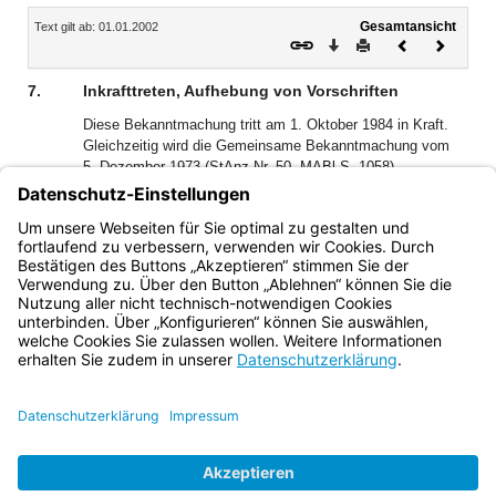
Inhalt
Gesamtansicht
Text gilt ab: 01.01.2002
Download
Drucken
Vorheriges
Nächste
Dokument
Dokume
7.
Inkrafttreten, Aufhebung von Vorschriften
Diese Bekanntmachung tritt am 1. Oktober 1984 in Kraft.
Gleichzeitig wird die Gemeinsame Bekanntmachung vom
5. Dezember 1973 (StAnz Nr. 50, MABl S. 1058)
aufgehoben.
Bayern.de
BayernPortal
Datenschutz
Impressum
Barrierefreiheit
Hilfe