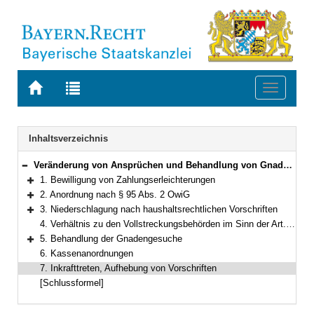
Zur
Zur
Toggle
Startseite
Trefferliste
navigati
von
der
BAYERN.RECHT
letzten
Navigation
Inhaltsverzeichnis
Suche
Veränderung von Ansprüchen und Behandlung von Gnadengesuchen in Bußgeldverfahren
Bereich reduzieren
1. Bewilligung von Zahlungserleichterungen
Bereich erweitern
2. Anordnung nach § 95 Abs. 2 OwiG
Bereich erweitern
3. Niederschlagung nach haushaltsrechtlichen Vorschriften
Bereich erweitern
4. Verhältnis zu den Vollstreckungsbehörden im Sinn der Art. 25, 26 des Bayerischen Verwaltungszustellungs- und Vollstreckungsgesetzes (VwZVG)
5. Behandlung der Gnadengesuche
Bereich erweitern
6. Kassenanordnungen
7. Inkrafttreten, Aufhebung von Vorschriften
[Schlussformel]