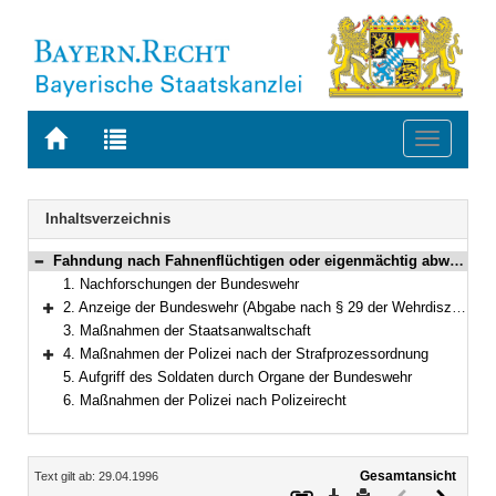
Zur
Zur
Toggle
Startseite
Trefferliste
navigati
von
der
BAYERN.RECHT
letzten
Navigation
Inhaltsverzeichnis
Suche
Fahndung nach Fahnenflüchtigen oder eigenmächtig abwesenden Soldaten der Bundeswehr
Bereich reduzieren
1. Nachforschungen der Bundeswehr
2. Anzeige der Bundeswehr (Abgabe nach § 29 der Wehrdisziplinarordnung)
Bereich erweitern
3. Maßnahmen der Staatsanwaltschaft
4. Maßnahmen der Polizei nach der Strafprozessordnung
Bereich erweitern
5. Aufgriff des Soldaten durch Organe der Bundeswehr
6. Maßnahmen der Polizei nach Polizeirecht
Inhalt
Gesamtansicht
Text gilt ab: 29.04.1996
Download
Drucken
Vorheriges
Nächste