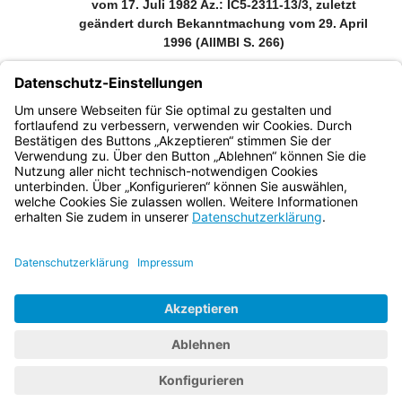
vom 17. Juli 1982 Az.: IC5-2311-13/3, zuletzt
geändert durch Bekanntmachung vom 29. April
1996 (AllMBl S. 266)
An die Dienststellen der Bayerischen Polizei
Bei der Fahndung nach Fahnenflüchtigen oder eigenmächtig
abwesenden Soldaten der Bundeswehr ist nach folgenden
Leitsätzen zu verfahren:
Bayern.de
BayernPortal
Datenschutz
Impressum
Barrierefreiheit
Hilfe
Kontakt
Kontrastwechsel
Schriftgröße