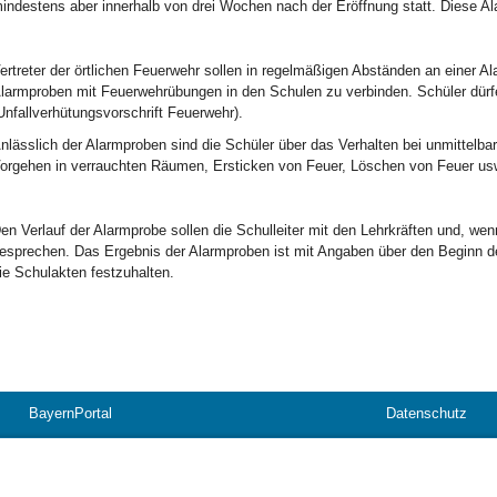
indestens aber innerhalb von drei Wochen nach der Eröffnung statt. Diese Al
ertreter der örtlichen Feuerwehr sollen in regelmäßigen Abständen an einer A
larmproben mit Feuerwehrübungen in den Schulen zu verbinden. Schüler dürf
Unfallverhütungsvorschrift Feuerwehr).
nlässlich der Alarmproben sind die Schüler über das Verhalten bei unmittelba
orgehen in verrauchten Räumen, Ersticken von Feuer, Löschen von Feuer usw
en Verlauf der Alarmprobe sollen die Schulleiter mit den Lehrkräften und, wenn
esprechen. Das Ergebnis der Alarmproben ist mit Angaben über den Beginn
ie Schulakten festzuhalten.
BayernPortal
Datenschutz
Hilfe
Kontakt