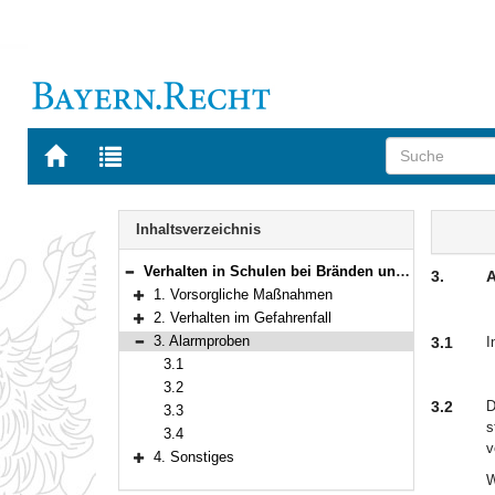
Zur
Zur
Startseite
Trefferliste
von
der
Navigation
BAYERN.RECHT
letzten
Inhalt
Inhaltsverzeichnis
Suche
Verhalten in Schulen bei Bränden und sonstigen Gefahren
3.
A
Bereich reduzieren
1. Vorsorgliche Maßnahmen
Bereich erweitern
2. Verhalten im Gefahrenfall
Bereich erweitern
3. Alarmproben
3.1
I
Bereich reduzieren
3.1
3.2
3.2
D
3.3
s
3.4
v
4. Sonstiges
Bereich erweitern
W