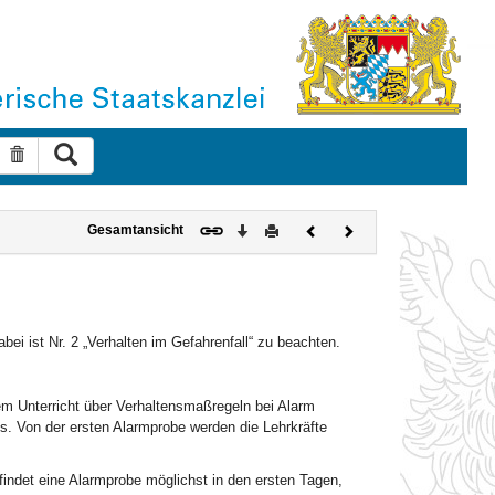
Suche ausführen
Suche zurücksetzen
Download
Drucken
Vorheriges
Nächstes
Gesamtansicht
Dokument
Dokument
bei ist Nr. 2 „Verhalten im Gefahrenfall“ zu beachten.
em Unterricht über Verhaltensmaßregeln bei Alarm
es. Von der ersten Alarmprobe werden die Lehrkräfte
findet eine Alarmprobe möglichst in den ersten Tagen,