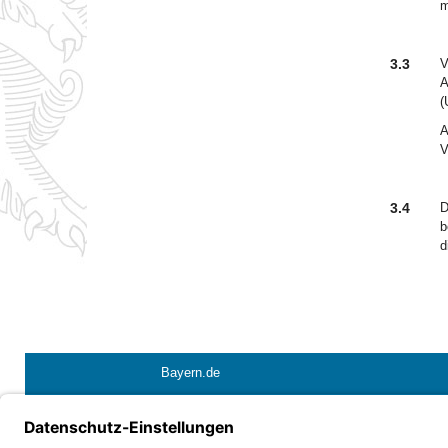
m
3.3
V
A
(
A
V
3.4
D
b
d
Bayern.de
Barrierefreiheit