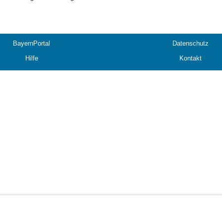
BayernPortal
Datenschutz
Hilfe
Kontakt