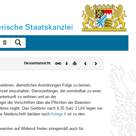
Suche ausführen
Suche zurücksetzen
Download
Drucken
Vorheriges
Nächstes
Gesamtansicht
Dokument
Dokument
u widmen, dienstlichen Anordnungen Folge zu leisten,
zeit einzuhalten. Dienstanfänger, die unmittelbar zu einer
sunterkunft zu wohnen und an der
ger die Vorschriften über die Pflichten der Beamten
deres ergibt. Das Gelöbnis nach § 25 Satz 2 LbV legen sie
ne Niederschrift darüber nach
Anlage 6
ist zu den
amten auf Widerruf finden sinngemäß auch für