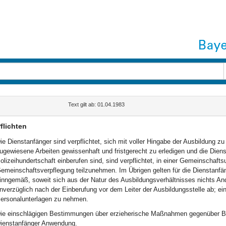
Text gilt ab: 01.04.1983
flichten
ie Dienstanfänger sind verpflichtet, sich mit voller Hingabe der Ausbildung z
ugewiesene Arbeiten gewissenhaft und fristgerecht zu erledigen und die Dienst
olizeihundertschaft einberufen sind, sind verpflichtet, in einer Gemeinschaft
emeinschaftsverpflegung teilzunehmen. Im Übrigen gelten für die Dienstanfän
inngemäß, soweit sich aus der Natur des Ausbildungsverhältnisses nichts An
nverzüglich nach der Einberufung vor dem Leiter der Ausbildungsstelle ab; ei
ersonalunterlagen zu nehmen.
ie einschlägigen Bestimmungen über erzieherische Maßnahmen gegenüber Be
ienstanfänger Anwendung.