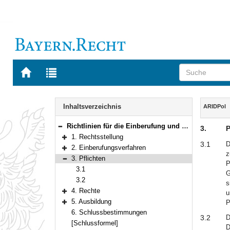
Zur
Zur
Startseite
Trefferliste
von
der
Navigation
BAYERN.RECHT
letzten
Inhalt
Inhaltsverzeichnis
ARIDPol
Suche
Richtlinien für die Einberufung und Ausbildung von Polizeidienstanfängern des Freistaates Bayern
3.
P
Bereich reduzieren
1. Rechtsstellung
Bereich erweitern
3.1
D
2. Einberufungsverfahren
z
Bereich erweitern
3. Pflichten
P
Bereich reduzieren
3.1
G
3.2
s
4. Rechte
u
Bereich erweitern
5. Ausbildung
P
Bereich erweitern
6. Schlussbestimmungen
3.2
D
[Schlussformel]
D