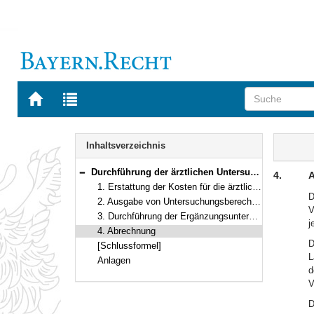
Zur
Zur
Startseite
Trefferliste
von
der
Navigation
BAYERN.RECHT
letzten
Inhalt
Inhaltsverzeichnis
Suche
Durchführung der ärztlichen Untersuchungen nach dem Jugendarbeitsschutzgesetz
4.
A
Bereich reduzieren
1. Erstattung der Kosten für die ärztlichen Untersuchungen
D
2. Ausgabe von Untersuchungsberechtigungsscheinen und Erhebungsbogen
V
3. Durchführung der Ergänzungsuntersuchungen
j
4. Abrechnung
D
[Schlussformel]
L
Anlagen
d
V
D