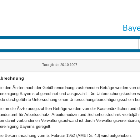
Text gilt ab: 20.10.1997
brechnung
ie den Ärzten nach der Gebührenordnung zustehenden Beträge werden von de
ereinigung Bayerns abgerechnet und ausgezahlt. Die Untersuchungskosten wer
ede durchgeführte Untersuchung einen Untersuchungsberechtigungsschein bei
ie an die Ärzte ausgezahlten Beträge werden von der Kassenärztlichen und 
andesamt für Arbeitsschutz, Arbeitsmedizin und Sicherheitstechnik vierteljährl
en damit verbundenen Verwaltungsaufwand ist durch Verwaltungsvereinbarung
ereinigung Bayerns geregelt.
ie Bekanntmachung vom 5. Februar 1962 (AMBI S. 43) wird aufgehoben.